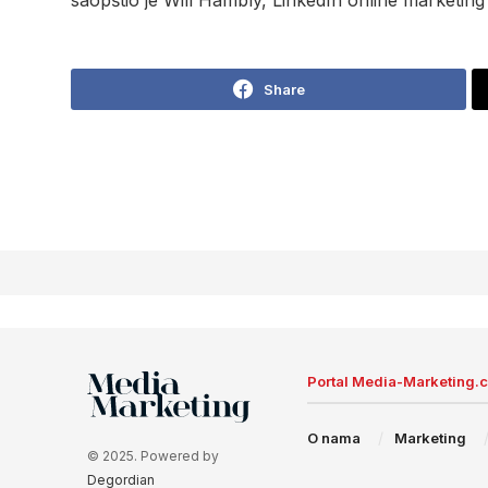
saopštio je Will Hambly, LinkedIn online marketin
Share
Portal Media-Marketing.
O nama
Marketing
© 2025. Powered by
Degordian