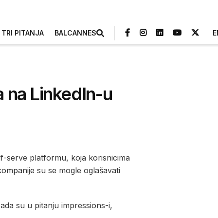
TRI PITANJA
BALCANNES
E
 na LinkedIn-u
lf-serve platformu, koja korisnicima
kompanije su se mogle oglašavati
kada su u pitanju impressions-i,