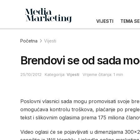
VIJESTI
TEMA SE
Početna
Vijesti
Brendovi se od sada mog
25/10/2012
Kategorija:
Vijesti
Vrijeme čitanja: 1 min
Poslovni vlasnici sada mogu promovisati svoje bren
omogućava kontrolu troškova, plaćanje po pregledu
tekst i slikovnim oglasima prema 175 miliona člano
Video oglasi će se pojavljivati u dimenzijama 300×2