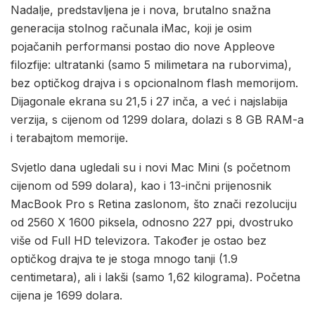
Nadalje, predstavljena je i nova, brutalno snažna
generacija stolnog računala iMac, koji je osim
pojačanih performansi postao dio nove Appleove
filozfije: ultratanki (samo 5 milimetara na ruborvima),
bez optičkog drajva i s opcionalnom flash memorijom.
Dijagonale ekrana su 21,5 i 27 inča, a već i najslabija
verzija, s cijenom od 1299 dolara, dolazi s 8 GB RAM-a
i terabajtom memorije.
Svjetlo dana ugledali su i novi Mac Mini (s početnom
cijenom od 599 dolara), kao i 13-inčni prijenosnik
MacBook Pro s Retina zaslonom, što znači rezoluciju
od 2560 X 1600 piksela, odnosno 227 ppi, dvostruko
više od Full HD televizora. Također je ostao bez
optičkog drajva te je stoga mnogo tanji (1.9
centimetara), ali i lakši (samo 1,62 kilograma). Početna
cijena je 1699 dolara.