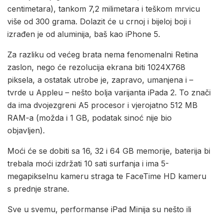
centimetara), tankom 7,2 milimetara i teškom mrvicu
više od 300 grama. Dolazit će u crnoj i bijeloj boji i
izrađen je od aluminija, baš kao iPhone 5.
Za razliku od većeg brata nema fenomenalni Retina
zaslon, nego će rezolucija ekrana biti 1024X768
piksela, a ostatak utrobe je, zapravo, umanjena i –
tvrde u Appleu – nešto bolja varijanta iPada 2. To znači
da ima dvojezgreni A5 procesor i vjerojatno 512 MB
RAM-a (možda i 1 GB, podatak sinoć nije bio
objavljen).
Moći će se dobiti sa 16, 32 i 64 GB memorije, baterija bi
trebala moći izdržati 10 sati surfanja i ima 5-
megapikselnu kameru straga te FaceTime HD kameru
s prednje strane.
Sve u svemu, performanse iPad Minija su nešto ili