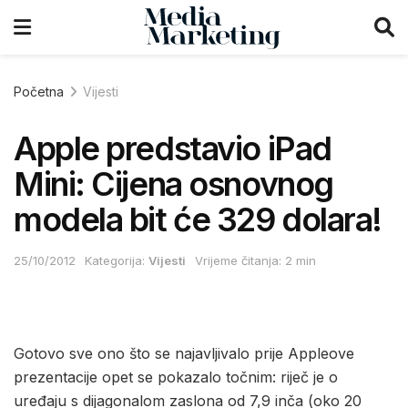
Početna
Vijesti
Apple predstavio iPad
Mini: Cijena osnovnog
modela bit će 329 dolara!
25/10/2012
Kategorija:
Vijesti
Vrijeme čitanja: 2 min
Gotovo sve ono što se najavljivalo prije Appleove
prezentacije opet se pokazalo točnim: riječ je o
uređaju s dijagonalom zaslona od 7,9 inča (oko 20