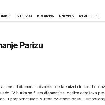
DMICE
INTERVJU
KOLUMNA
DNEVNIK
MLADI LIDERI
nanje Parizu
zrađene od dijamanata dizajnirao je kreativni direktor
Loren
put do LV butika sa žutim dijamantima, ogrlica odražava pr
ani u prepoznatljivom Vuitton cvijetnom obliku i simbolizir