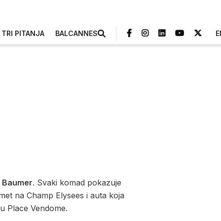
TRI PITANJA
BALCANNES
E
z Baumer
. Svaki komad pokazuje
omet na Champ Elysees i auta koja
aju Place Vendome.