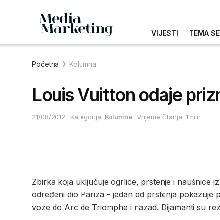
VIJESTI
TEMA SE
Početna
Kolumna
Louis Vuitton odaje priz
21/08/2012
Kategorija:
Kolumna
Vrijeme čitanja: 1 min
Zbirka koja uključuje ogrlice, prstenje i naušnice i
određeni dio Pariza – jedan od prstenja pokazuje 
voze do Arc de Triomphe i nazad. Dijamanti su rez