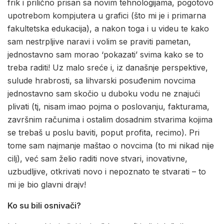
frik i prilično prisan sa novim tehnologijama, pogotovo
upotrebom kompjutera u grafici (što mi je i primarna
fakultetska edukacija), a nakon toga i u videu te kako
sam nestrpljive naravi i volim se praviti pametan,
jednostavno sam morao ‘pokazati’ svima kako se to
treba raditi! Uz malo sreće i, iz današnje perspektive,
sulude hrabrosti, sa lihvarski posuđenim novcima
jednostavno sam skočio u duboku vodu ne znajući
plivati (tj, nisam imao pojma o poslovanju, fakturama,
završnim računima i ostalim dosadnim stvarima kojima
se trebaš u poslu baviti, poput profita, recimo). Pri
tome sam najmanje maštao o novcima (to mi nikad nije
cilj), već sam želio raditi nove stvari, inovativne,
uzbudljive, otkrivati novo i nepoznato te stvarati – to
mi je bio glavni drajv!
Ko su bili osnivači?