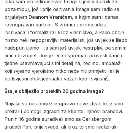
Iako sam bio jedini isnivač Imaga (i jedini dužnik za
pozajmicu), još i prije osnivanja Imaga sam radio sa
prijateljem
Deanom Vranićem
, s kojim sam i danas
ravnopravan partner. S vremenom smo ideju
‘osnivača’ i formalizirali kroz vlasništvo, a kako oboje
nismo neki nepopravljivi materijalisti, još uvijek se lijepo
nadopunjujemo – ja sam još uvijek nestrpljiv, pa samim
time i brzoplet, dok je Dean spreman provesti dane i
tjedne usavršavajući sitni detalj na, recimo, ambalaži
koji svjesno vjerojatno nitko neće niti primjetiti (ali je
podsvjesni efekt jednaako važan kao i svjesni!).
Šta je obilježilo proteklih 20 godina Imaga?
Najviše su nas obilježile upravo nove stvari koje smo
kreirali i pomogli izgraditi za klijente, njihovi brandovi.
Punih 16 godina surađivali smo sa Carlsbergom,
gradeći Pan, prije svega, ali kroz to smo realizirali i