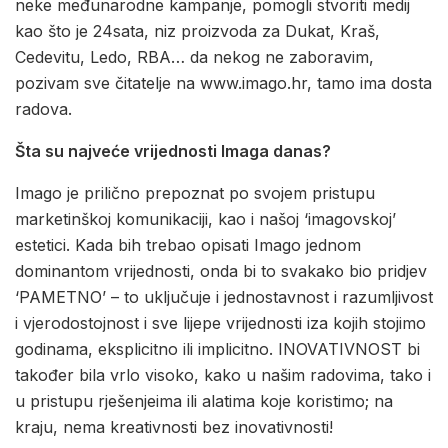
neke međunarodne kampanje, pomogli stvoriti medij
kao što je 24sata, niz proizvoda za Dukat, Kraš,
Cedevitu, Ledo, RBA… da nekog ne zaboravim,
pozivam sve čitatelje na www.imago.hr, tamo ima dosta
radova.
Šta su najveće vrijednosti Imaga danas?
Imago je prilično prepoznat po svojem pristupu
marketinškoj komunikaciji, kao i našoj ‘imagovskoj’
estetici. Kada bih trebao opisati Imago jednom
dominantom vrijednosti, onda bi to svakako bio pridjev
‘PAMETNO’ – to uključuje i jednostavnost i razumljivost
i vjerodostojnost i sve lijepe vrijednosti iza kojih stojimo
godinama, eksplicitno ili implicitno. INOVATIVNOST bi
također bila vrlo visoko, kako u našim radovima, tako i
u pristupu rješenjeima ili alatima koje koristimo; na
kraju, nema kreativnosti bez inovativnosti!