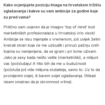
Kako ocjenjujete poziciju Imaga na hrvatskom tržištu
oglašavanja i kakve su vam ambicije za godine koje
su pred vama?
Prilično sam uvjeren da je Imagov ‘top of mind’ kod
marketinških profesionalaca u Hrvatskoj vrlo visok!
Ambicije se nisu mijenjale s vremenom, još uvijek želim
kreirati stvari koje će me uzbuditi i privući pažnju onih
kojima su namjenjene, da se igram i pri tome uživam.
Jako je sexy kada nešto velite (marketinški), a milijuni
vas (po)slušaju! A htio bih da me u budućnosti
(po)sluša još više milijuna slušatelja, samo to. Uz to da
promijenim svijet, ili barem svijet oglašavanja. (Nikad
nisam smatrao da je skromnost vrlina).