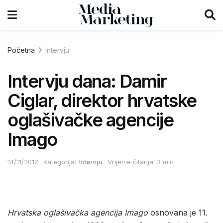
Početna
Intervju
Intervju dana: Damir
Ciglar, direktor hrvatske
oglašivačke agencije
Imago
14/11/2012
Kategorija:
Intervju
Vrijeme čitanja: 3 min
Hrvatska oglašivačka agencija Imago
osnovana je 11.