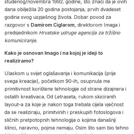
studenog/novembra 1992. godine, što znači da je ovih
dana obilježila 20 godina postojanja, prvih dvadeset
godina svog uspješnog života. Dobar povod za
razgovor s
Damirom Ciglarom
, direktorom Imaga i
predsjednikom
Hrvatske udruge agencija za tržišno
komuniciranje
.
Kako je osnovan Imago i na kojoj je ideji to
realiziramo?
Ulaskom u svijet oglašavanja i komunikacija (prije
svega kreacije), početkom 90-ih, osupnula me
primitivnost korištene tehnologije od strane dizajnera i
ostalih kreativaca. Od Letraseta, rukom skiciranih
layout-a za koje je nakon toga trebala cijela vječnost
da se realiziraju, primitvinih i preskupih fotoslogova i
sličnih pretpotopnih tehnologija o kojima današnji
klinci, naravno, pojma nemaju. Osim što sam bio tehno