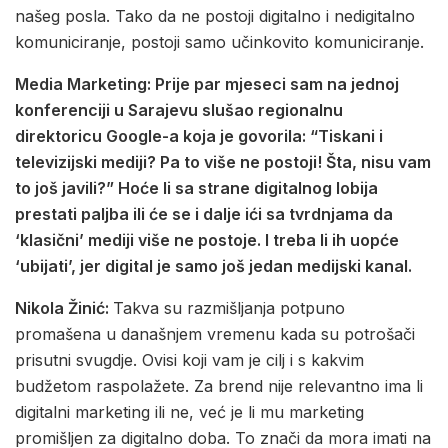
našeg posla. Tako da ne postoji digitalno i nedigitalno
komuniciranje, postoji samo učinkovito komuniciranje.
Media Marketing: Prije par mjeseci sam na jednoj
konferenciji u Sarajevu slušao regionalnu
direktoricu Google-a koja je govorila: “Tiskani i
televizijski mediji? Pa to više ne postoji! Šta, nisu vam
to još javili?” Hoće li sa strane digitalnog lobija
prestati paljba ili će se i dalje ići sa tvrdnjama da
‘klasični’ mediji više ne postoje. I treba li ih uopće
‘ubijati’, jer digital je samo još jedan medijski kanal.
Nikola Žinić:
Takva su razmišljanja potpuno
promašena u današnjem vremenu kada su potrošači
prisutni svugdje. Ovisi koji vam je cilj i s kakvim
budžetom raspolažete. Za brend nije relevantno ima li
digitalni marketing ili ne, već je li mu marketing
promišljen za digitalno doba. To znači da mora imati na