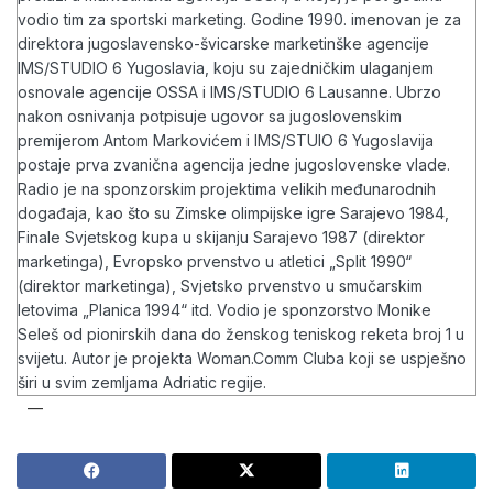
vodio tim za sportski marketing. Godine 1990. imenovan je za
direktora jugoslavensko-švicarske marketinške agencije
IMS/STUDIO 6 Yugoslavia, koju su zajedničkim ulaganjem
osnovale agencije OSSA i IMS/STUDIO 6 Lausanne. Ubrzo
nakon osnivanja potpisuje ugovor sa jugoslovenskim
premijerom Antom Markovićem i IMS/STUIO 6 Yugoslavija
postaje prva zvanična agencija jedne jugoslovenske vlade.
Radio je na sponzorskim projektima velikih međunarodnih
događaja, kao što su Zimske olimpijske igre Sarajevo 1984,
Finale Svjetskog kupa u skijanju Sarajevo 1987 (direktor
marketinga), Evropsko prvenstvo u atletici „Split 1990“
(direktor marketinga), Svjetsko prvenstvo u smučarskim
letovima „Planica 1994“ itd. Vodio je sponzorstvo Monike
Seleš od pionirskih dana do ženskog teniskog reketa broj 1 u
svijetu. Autor je projekta Woman.Comm Cluba koji se uspješno
širi u svim zemljama Adriatic regije.