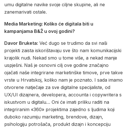
umu digitalne navike svoje ciljne skupine, ali ne
zanemarivati ostale.
Media Marketing: Koliko će digitala biti u
kampanjama B&Ž u ovoj godini?
Davor Bruketa:
Već dugo se trudimo da svi naši
projekti zaista iskorištavaju sve što nam komunikacijski
krajolik nudi. Nekad smo u tome više, a nekad manje
uspješni. Naš je osnovni cilj ove godine značajno
ojačati naše integrirane marketinške timove, prve takve
vrste u Hrvatskoj, koliko nam je poznato. I sada imamo
otvorene natječaje za sve digitalne specijaliste, od
UX/UI dizajnera, developera, accounta i copywritera s
iskustvom u digitalu… Oni će imati priliku raditi na
integriranim «360» projektima zajedno s ljudima koji
duboko razumiju marketing, brendove, dizajn,
psihologiju potrošača, produkt dizajn i koncepciju