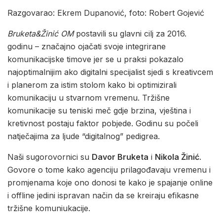
Razgovarao: Ekrem Dupanović, foto: Robert Gojević
Bruketa&Žinić OM
postavili su glavni cilj za 2016.
godinu – značajno ojačati svoje integrirane
komunikacijske timove jer se u praksi pokazalo
najoptimalnijim ako digitalni specijalist sjedi s kreativcem
i planerom za istim stolom kako bi optimizirali
komunikaciju u stvarnom vremenu. Tržišne
komunikacije su teniski meč gdje brzina, vještina i
kretivnost postaju faktor pobjede. Godinu su počeli
natječajima za ljude “digitalnog” pedigrea.
Naši sugorovornici su
Davor Bruketa
i
Nikola Žinić
.
Govore o tome kako agenciju prilagođavaju vremenu i
promjenama koje ono donosi te kako je spajanje online
i offline jedini ispravan način da se kreiraju efikasne
tržišne komuniukacije.