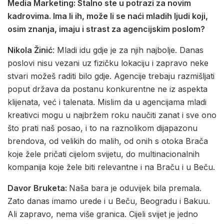
Media Marketing: Stalno ste u potrazi za novim
kadrovima. Ima li ih, može li se naći mladih ljudi koji,
osim znanja, imaju i strast za agencijskim poslom?
Nikola Žinić
: Mladi idu gdje je za njih najbolje. Danas
poslovi nisu vezani uz fizičku lokaciju i zapravo neke
stvari možeš raditi bilo gdje. Agencije trebaju razmišljati
poput država da postanu konkurentne ne iz aspekta
klijenata, već i talenata. Mislim da u agencijama mladi
kreativci mogu u najbržem roku naučiti zanat i sve ono
što prati naš posao, i to na raznolikom dijapazonu
brendova, od velikih do malih, od onih s otoka Brača
koje žele pričati cijelom svijetu, do multinacionalnih
kompanija koje žele biti relevantne i na Braču i u Beču.
Davor Bruketa:
Naša bara je oduvijek bila premala.
Zato danas imamo urede i u Beču, Beogradu i Bakuu.
Ali zapravo, nema više granica. Cijeli svijet je jedno