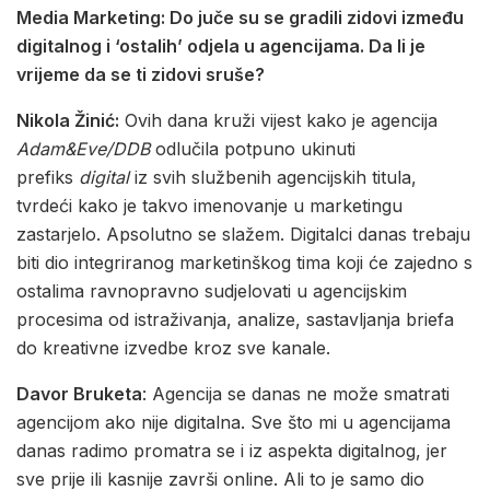
Media Marketing: Do juče su se gradili zidovi između
digitalnog i ‘ostalih’ odjela u agencijama. Da li je
vrijeme da se ti zidovi sruše?
Nikola Žinić:
Ovih dana kruži vijest kako je agencija
Adam&Eve/DDB
odlučila potpuno ukinuti
prefiks
digital
iz svih službenih agencijskih titula,
tvrdeći kako je takvo imenovanje u marketingu
zastarjelo. Apsolutno se slažem. Digitalci danas trebaju
biti dio integriranog marketinškog tima koji će zajedno s
ostalima ravnopravno sudjelovati u agencijskim
procesima od istraživanja, analize, sastavljanja briefa
do kreativne izvedbe kroz sve kanale.
Davor Bruketa
: Agencija se danas ne može smatrati
agencijom ako nije digitalna. Sve što mi u agencijama
danas radimo promatra se i iz aspekta digitalnog, jer
sve prije ili kasnije završi online. Ali to je samo dio