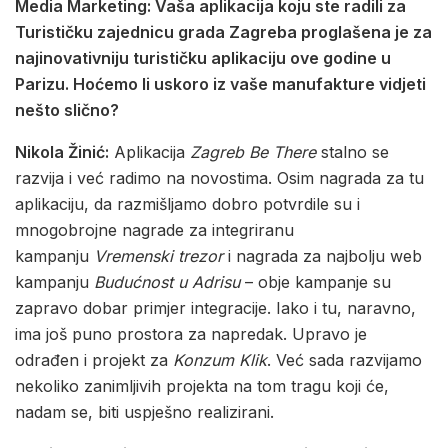
Media Marketing: Vaša aplikacija koju ste radili za
Turističku zajednicu grada Zagreba proglašena je za
najinovativniju turističku aplikaciju ove godine u
Parizu. Hoćemo li uskoro iz vaše manufakture vidjeti
nešto slično?
Nikola Žinić:
Aplikacija
Zagreb Be There
stalno se
razvija i već radimo na novostima. Osim nagrada za tu
aplikaciju, da razmišljamo dobro potvrdile su i
mnogobrojne nagrade za integriranu
kampanju
Vremenski trezor
i nagrada za najbolju web
kampanju
Budućnost u Adrisu
– obje kampanje su
zapravo dobar primjer integracije. Iako i tu, naravno,
ima još puno prostora za napredak. Upravo je
odrađen i projekt za
Konzum Klik
. Već sada razvijamo
nekoliko zanimljivih projekta na tom tragu koji će,
nadam se, biti uspješno realizirani.