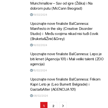
Munchmallow – Sav od igre (Žiška) i Na
dobrom putu (McCann Beograd)
19/02/2024
Upoznajte nove finaliste BalCannesa:
Manifesto in the sky (Creative Disorder
Studio) i Među svojima nikad nisi tuđi čovik
(Bruketa&Žinić&Grey)
16/02/2024
Upoznajte nove finaliste BalCannesa: Lepo je
biti kmet (Agencija 101) i Mali veliki talenti (ZOO
agencija)
15/02/2024
Upoznajte nove finaliste BalCannesa: Frikom
Kapri Leto je (Leo Burnett Belgrade) i
GastarbAIter (AGENCIJA 101)
08/02/2024
1
2