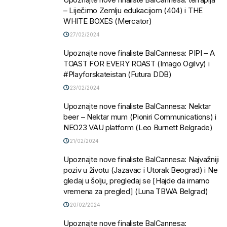
– Liječimo Zemlju edukacijom (404) i THE
WHITE BOXES (Mercator)
27/02/2024
Upoznajte nove finaliste BalCannesa: PIPI – A
TOAST FOR EVERY ROAST (Imago Ogilvy) i
#Playforskateistan (Futura DDB)
23/02/2024
Upoznajte nove finaliste BalCannesa: Nektar
beer – Nektar mum (Pioniri Communications) i
NEO23 VAU platform (Leo Burnett Belgrade)
21/02/2024
Upoznajte nove finaliste BalCannesa: Najvažniji
poziv u životu (Jazavac i Utorak Beograd) i Ne
gledaj u šolju, pregledaj se [Hajde da imamo
vremena za pregled] (Luna TBWA Belgrad)
20/02/2024
Upoznajte nove finaliste BalCannesa: