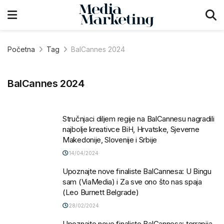
Početna
Tag
BalCannes 2024
BalCannes 2024
Stručnjaci diljem regije na BalCannesu nagradili
najbolje kreativce BiH, Hrvatske, Sjeverne
Makedonije, Slovenije i Srbije
14/04/2024
Upoznajte nove finaliste BalCannesa: U Bingu
sam (ViaMedia) i Za sve ono što nas spaja
(Leo Burnett Belgrade)
28/02/2024
Upoznajte nove finaliste BalCannesa: terrapija