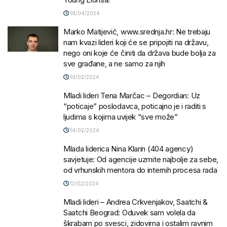
18/04/2024
Marko Matijević, www.srednja.hr: Ne trebaju
nam kvazi lideri koji će se pripojiti na državu,
nego oni koje će činiti da država bude bolja za
sve građane, a ne samo za njih
19/02/2024
Mladi lideri Tena Marčac – Degordian: Uz
“poticaje” poslodavca, poticajno je i raditi s
ljudima s kojima uvijek “sve može”
14/02/2024
Mlada liderica Nina Klarin (404 agency)
savjetuje: Od agencije uzmite najbolje za sebe,
od vrhunskih mentora do internih procesa rada
12/02/2024
Mladi lideri – Andrea Crkvenjakov, Saatchi &
Saatchi Beograd: Oduvek sam volela da
škrabam po svesci, zidovima i ostalim ravnim