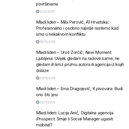
površinama
12/12/2019
Mladi lideri – Mila Perović, A1 Hrvatska:
Profesionalno i osobno najviše rastemo kad
smo u nekakvom konfliktu
05/12/2019
Mladi lideri – Uroš Zorčič, New Moment
Ljubljana: Uvijek gledam na radove same, ne
gledam ih kroz prizmu autora ili agencija iz kojih
dolaze
03/12/2019
Mladi lideri – Ema Dragojević, K pivovara: Budi
ono što jesi
28/11/2019
Mladi lideri: Lucija Anić, Digitalna agencija
iProspect: Smije li Social Manager ugasiti
mobitel?