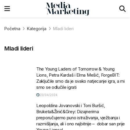
Početna
Kategorija
Mladi lideri
Mladi lideri
The Young Laders of Tomorrow & Young
Lions, Petra Kardaš i Elma Mešić, ForgeBIT:
Zaključile smo da je svako natjecanje igra, a mi
smo se odlučile igrati
23/04/2024
Leopoldina Jovanovski i Toni Buršić,
Bruketa&Žinić&Grey: Dizajnerima
preporučujemo puno istraživanja, vježbanja i
razmišljanja, ali i ono najbitnije – dobar san prije
Young Lionsa!