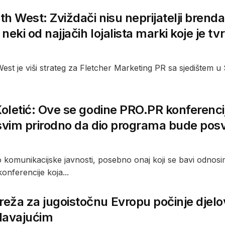
h West: Zviždači nisu neprijatelji brenda.
neki od najjačih lojalista marki koje je tv
est je viši strateg za Fletcher Marketing PR sa sjedištem 
Koletić: Ove se godine PRO.PR konferenci
svim prirodno da dio programa bude pos
 komunikacijske javnosti, posebno onaj koji se bavi odnosi
nferencije koja...
ža za jugoistočnu Evropu počinje djelo
davajućim