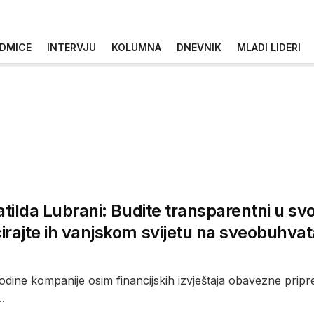
DMICE
INTERVJU
KOLUMNA
DNEVNIK
MLADI LIDERI
atilda Lubrani: Budite transparentni u sv
rajte ih vanjskom svijetu na sveobuhvat
dine kompanije osim financijskih izvještaja obavezne pripre
..