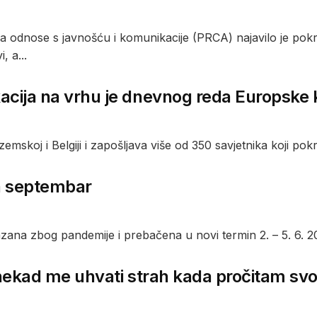
a odnose s javnošću i komunikacije (PRCA) najavilo je pok
, a...
cija na vrhu je dnevnog reda Europske 
skoj i Belgiji i zapošljava više od 350 savjetnika koji pokri
a septembar
ana zbog pandemije i prebačena u novi termin 2. – 5. 6. 20
onekad me uhvati strah kada pročitam svoj