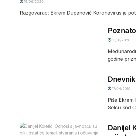
15/06/2020
Razgovarao: Ekrem Dupanović Koronavirus je potpuno
Poznato
13/01/2020
Međunarodna
godine prizn
Dnevnik
17/04/2019
Piše Ekrem 
Selcu kod Cr
Danijel 