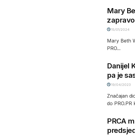
Mary Bet
zapravo 
15/01/2024
Mary Beth W
PRO...
Danijel 
pa je sa
19/04/2023
Značajan dio
do PRO.PR ko
PRCA mre
predsje