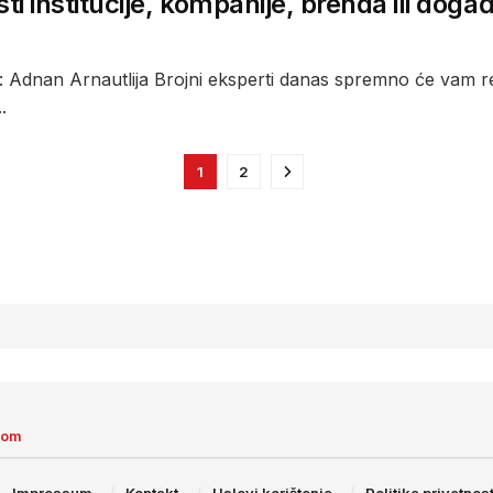
sti institucije, kompanije, brenda ili doga
 Adnan Arnautlija Brojni eksperti danas spremno će vam reć
.
1
2
com