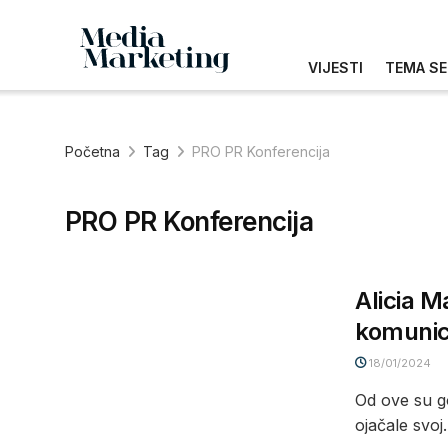
VIJESTI
TEMA SE
Početna
Tag
PRO PR Konferencija
PRO PR Konferencija
Alicia M
komunici
18/01/2024
Od ove su go
ojačale svoj.