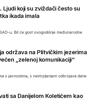
 Ljudi koji su zviždači često su
rtka ikada imala
u SAD-u. Bit će gost ovogodišnje međunarodne
ja održava na Plitvičkim jezerima
većen „zelenoj komunikaciji“
ma s javnostima, s nestrpljenjem odbrojava dane
vati sa Danijelom Koletićem kao