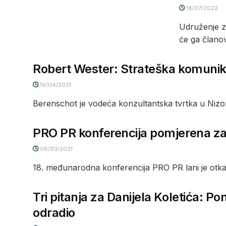
18/07/2022
Udruženje z
će ga članovi
Robert Wester: Strateška komunika
19/04/2021
Berenschot je vodeća konzultantska tvrtka u Nizozem
PRO PR konferencija pomjerena z
08/03/2021
18. međunarodna konferencija PRO PR lani je otkaz
Tri pitanja za Danijela Koletića: P
odradio