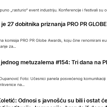
 „rasturio“ event industriju. Konferencije i festivali su o
 je 27 dobitnika priznanja PRO PR GLOB
 komisija PRO PR Globe Awards, koju čine renomirani europs
anje za...
 jednog metuzalema #154: Tri dana na PR
Dupanović Foto: Učesnici panela posvećenog komunikaciji s
ikvenice na...
Koletić: Odnosi s javnošću su bili i ostat 