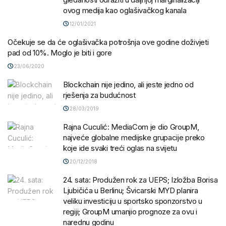
ovog medija kao oglašivačkog kanala
12/01/2021
Očekuje se da će oglašivačka potrošnja ove godine doživjeti
pad od 10%. Moglo je biti i gore
23/06/2020
Blockchain nije jedino, ali jeste jedno od
rješenja za budućnost
28/03/2019
Rajna Cuculić: MediaCom je dio GroupM,
najveće globalne medijske grupacije preko
koje ide svaki treći oglas na svijetu
20/12/2018
24. sata: Produžen rok za UEPS; Izložba Borisa
Ljubičića u Berlinu; Švicarski MYD planira
veliku investiciju u sportsko sponzorstvo u
regiji; GroupM umanjio prognoze za ovu i
narednu godinu