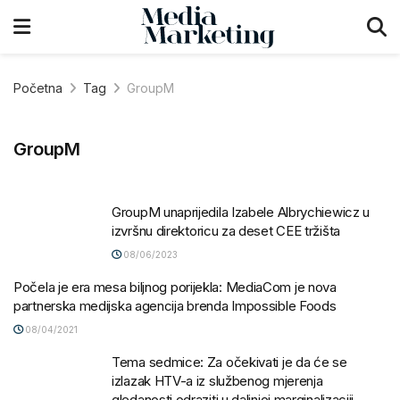
Početna
Tag
GroupM
GroupM
GroupM unaprijedila Izabele Albrychiewicz u
izvršnu direktoricu za deset CEE tržišta
08/06/2023
Počela je era mesa biljnog porijekla: MediaCom je nova
partnerska medijska agencija brenda Impossible Foods
08/04/2021
Tema sedmice: Za očekivati je da će se
izlazak HTV-a iz službenog mjerenja
gledanosti odraziti u daljnjoj marginalizaciji