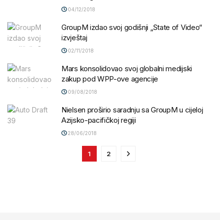
04/12/2018
GroupM izdao svoj godišnji „State of Video“
izvještaj
02/11/2018
Mars konsolidovao svoj globalni medijski
zakup pod WPP-ove agencije
09/08/2018
Nielsen proširio saradnju sa GroupM u cijeloj
Azijsko-pacifičkoj regiji
28/06/2018
1
2