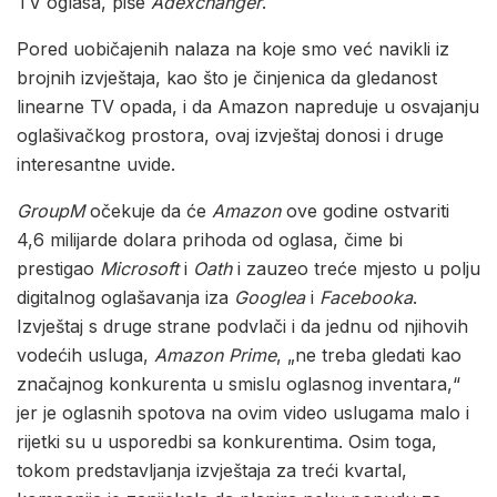
TV oglasa, piše
Adexchanger
.
Pored uobičajenih nalaza na koje smo već navikli iz
brojnih izvještaja, kao što je činjenica da gledanost
linearne TV opada, i da Amazon napreduje u osvajanju
oglašivačkog prostora, ovaj izvještaj donosi i druge
interesantne uvide.
GroupM
očekuje da će
Amazon
ove godine ostvariti
4,6 milijarde dolara prihoda od oglasa, čime bi
prestigao
Microsoft
i
Oath
i zauzeo treće mjesto u polju
digitalnog oglašavanja iza
Googlea
i
Facebooka
.
Izvještaj s druge strane podvlači i da jednu od njihovih
vodećih usluga,
Amazon Prime
, „ne treba gledati kao
značajnog konkurenta u smislu oglasnog inventara,“
jer je oglasnih spotova na ovim video uslugama malo i
rijetki su u usporedbi sa konkurentima. Osim toga,
tokom predstavljanja izvještaja za treći kvartal,