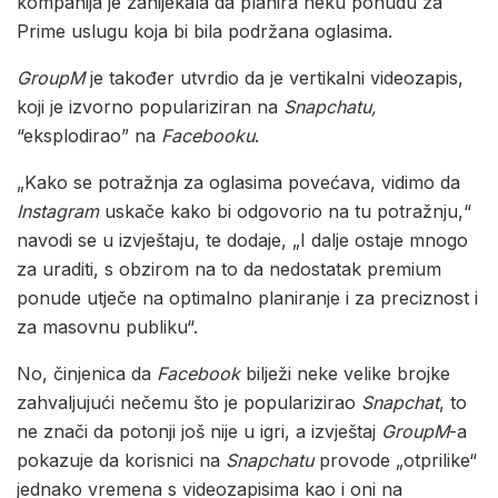
kompanija je zanijekala da planira neku ponudu za
Prime uslugu koja bi bila podržana oglasima.
GroupM
je također utvrdio da je vertikalni videozapis,
koji je izvorno populariziran na
Snapchatu,
“eksplodirao” na
Facebooku
.
„Kako se potražnja za oglasima povećava, vidimo da
Instagram
uskače kako bi odgovorio na tu potražnju,“
navodi se u izvještaju, te dodaje, „I dalje ostaje mnogo
za uraditi, s obzirom na to da nedostatak premium
ponude utječe na optimalno planiranje i za preciznost i
za masovnu publiku“.
No, činjenica da
Facebook
bilježi neke velike brojke
zahvaljujući nečemu što je popularizirao
Snapchat
, to
ne znači da potonji još nije u igri, a izvještaj
GroupM
-a
pokazuje da korisnici na
Snapchatu
provode „otprilike“
jednako vremena s videozapisima kao i oni na