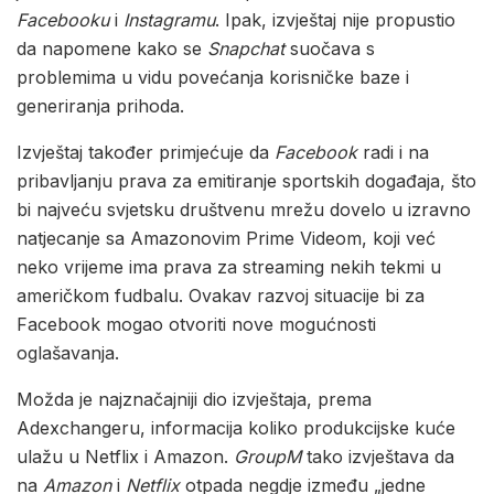
Facebooku
i
Instagramu
. Ipak, izvještaj nije propustio
da napomene kako se
Snapchat
suočava s
problemima u vidu povećanja korisničke baze i
generiranja prihoda.
Izvještaj također primjećuje da
Facebook
radi i na
pribavljanju prava za emitiranje sportskih događaja, što
bi najveću svjetsku društvenu mrežu dovelo u izravno
natjecanje sa Amazonovim Prime Videom, koji već
neko vrijeme ima prava za streaming nekih tekmi u
američkom fudbalu. Ovakav razvoj situacije bi za
Facebook mogao otvoriti nove mogućnosti
oglašavanja.
Možda je najznačajniji dio izvještaja, prema
Adexchangeru, informacija koliko produkcijske kuće
ulažu u Netflix i Amazon.
GroupM
tako izvještava da
na
Amazon
i
Netflix
otpada negdje između „jedne