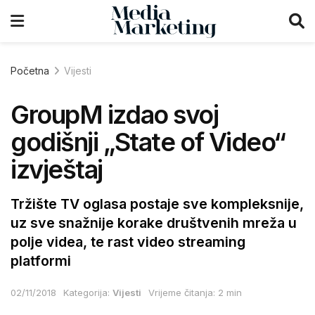
Početna
Vijesti
GroupM izdao svoj
godišnji „State of Video“
izvještaj
Tržište TV oglasa postaje sve kompleksnije,
uz sve snažnije korake društvenih mreža u
polje videa, te rast video streaming
platformi
02/11/2018
Kategorija:
Vijesti
Vrijeme čitanja: 2 min