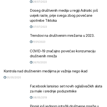
28/07/2023
Doseg društvenih medija u regiji Adriatic još
uvijek raste, prije svega zbog povećane
upotrebe Tiktoka
07/07/2023
Trendovi na društvenim mrežama u 2023.
11/01/2023
COVID-19 značajno povećao konzumaciju
društvenih mreža
26/10/2020
Kontrola nad društvenim medijima je važnija nego ikad
05/05/2020
Facebook lansirao set novih oglašivačkih alata
za male i srednje poduzetnike
08/05/2019
Pioniri još jednom istražili društvene mreže u