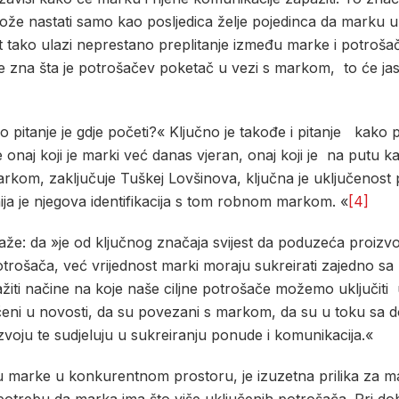
 nastati samo kao posljedica želje pojedinca da marku uključi
tako ulazi neprestano preplitanje između marke i potrošač
ije zna šta je potrošačev poketač u vezi s markom, to će jas
itanje je gdje početi?« Ključno je takođe i pitanje kako po
naj koji je marki već danas vjeran, onaj koji je na putu ka 
 markom, zaključuje Tuškej Lovšinova, ključna je uključenost
a je njegova identifikacija s tom robnom markom. «
[4]
aže: da »je od ključnog značaja svijest da poduzeća proizv
ošača, već vrijednost marki moraju sukreirati zajedno sa nji
žiti načine na koje naše ciljne potrošače možemo uključiti
učeni u novosti, da su povezani s markom, da su u toku sa d
voju te sudjeluju u sukreiranju ponude i komunikacija.«
u marke u konkurentnom prostoru, je izuzetna prilika za m