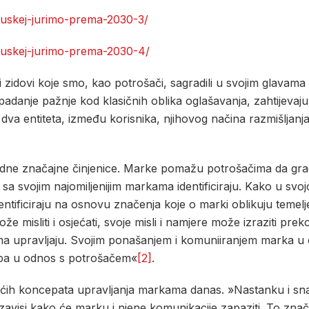
tuskej-jurimo-prema-2030-3/
tuskej-jurimo-prema-2030-4/
ni zidovi koje smo, kao potrošači, sagradili u svojim glavama 
padanje pažnje kod klasičnih oblika oglašavanja, zahtijevaj
a entiteta, između korisnika, njihovog načina razmišljanja i 
jedne značajne činjenice. Marke pomažu potrošačima da grade
sa svojim najomiljenijim markama identificiraju. Kako u svojoj
entificiraju na osnovu značenja koje o marki oblikuju temel
 misliti i osjećati, svoje misli i namjere može izraziti prek
a upravljaju. Svojim ponašanjem i komuniiranjem marka u o
tupa u odnos s potrošačem«
[2]
.
ećih koncepata upravljanja markama danas. »Nastanku i snaz
h zavisi kako će marku i njene komunikacije zapaziti. To zna