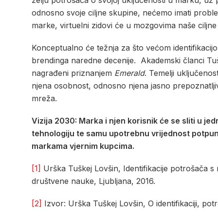
želju potrošača o svojoj uključenosti u marku, uz 
odnosno svoje ciljne skupine, nećemo imati proble
marke, virtuelni zidovi će u mozgovima naše ciljne 
Konceptualno će težnja za što većom identifikacij
brendinga naredne decenije. Akademski članci Tuškej
nagrađeni priznanjem
Emerald
. Temelji uključenos
njena osobnost, odnosno njena jasno prepoznatljiva 
mreža.
Vizija 2030: Marka i njen korisnik će se sliti u j
tehnologiju te samu upotrebnu vrijednost potpuno
markama vjernim kupcima.
[1]
Urška Tuškej Lovšin, Identifikacije potrošača s 
društvene nauke, Ljubljana, 2016.
[2]
Izvor: Urška Tuškej Lovšin, O identifikaciji, po