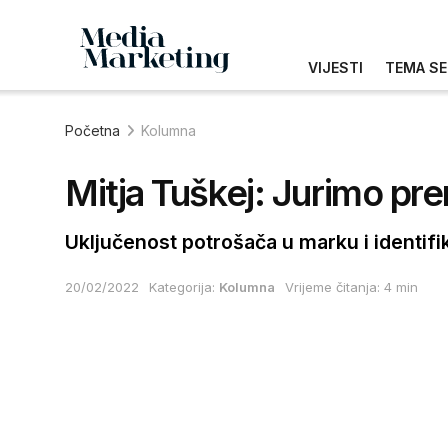
VIJESTI
TEMA SE
Početna
Kolumna
Mitja Tuškej: Jurimo pr
Uključenost potrošača u marku i identifi
20/02/2022
Kategorija:
Kolumna
Vrijeme čitanja: 4 min