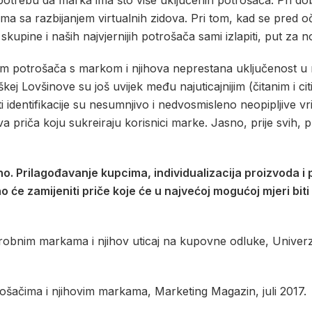
potrebu da marka ima što više uključenih potrošača. Pri do
ma sa razbijanjem virtualnih zidova. Pri tom, kad se pred 
skupine i naših najvjernijih potrošača sami izlapiti, put za
om potrošača s markom i njihova neprestana uključenost u m
 Lovšinove su još uvijek među najuticajnijim (čitanim i citir
ti identifikacije su nesumnjivo i nedvosmisleno neopipljive vri
priča koju sukreiraju korisnici marke. Jasno, prije svih, pr
edno. Prilagođavanje kupcima, individualizacija proizvoda i
 će zamijeniti priče koje će u najvećoj mogućoj mjeri bit
robnim markama i njihov uticaj na kupovne odluke, Univerzit
trošačima i njihovim markama, Marketing Magazin, juli 2017.