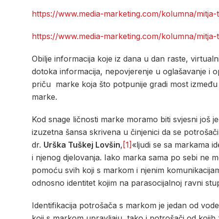
https://www.media-marketing.com/kolumna/mitja-
https://www.media-marketing.com/kolumna/mitja-
Obilje informacija koje iz dana u dan raste, virtual
dotoka informacija, nepovjerenje u oglašavanje i o
priču marke koja što potpunije gradi most između dv
marke.
Kod snage ličnosti marke moramo biti svjesni još 
izuzetna šansa skrivena u činjenici da se potrošači 
dr.
Urška Tuškej Lovšin
,
[1]
«ljudi se sa markama id
i njenog djelovanja. Iako marka sama po sebi ne može
pomoću svih koji s markom i njenim komunikacijam
odnosno identitet kojim na parasocijalnoj ravni s
Identifikacija potrošača s markom je jedan od vod
koji s markom upravljaju, tako i potrošači od koji