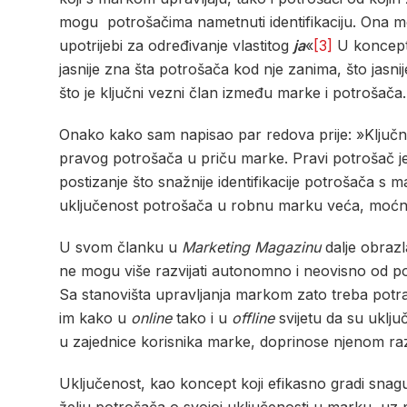
mogu potrošačima nametnuti identifikaciju. Ona može
upotrijebi za određivanje vlastitog
ja
«
[3]
U koncept 
jasnije zna šta potrošača kod nje zanima, što jasn
što je ključni vezni član između marke i potrošača.
Onako kako sam napisao par redova prije: »Ključno p
pravog potrošača u priču marke. Pravi potrošač je o
postizanje što snažnije identifikacije potrošača s
uključenost potrošača u robnu marku veća, moćnij
U svom članku u
Marketing Magazinu
dalje obrazl
ne mogu više razvijati autonomno i neovisno od potr
Sa stanovišta upravljanja markom zato treba potra
im kako u
online
tako i u
offline
svijetu da su uklj
u zajednice korisnika marke, doprinose njenom raz
Uključenost, kao koncept koji efikasno gradi snag