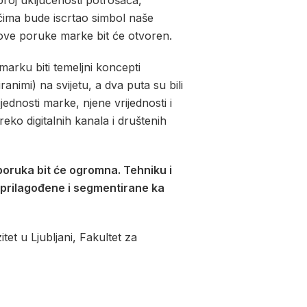
broj uključenosti potrošača,
očima bude iscrtao simbol naše
 nove poruke marke bit će otvoren.
arku biti temeljni koncepti
animi) na svijetu, a dva puta su bili
jednosti marke, njene vrijednosti i
eko digitalnih kanala i društenih
 poruka bit će ogromna. Tehniku i
i prilagođene i segmentirane ka
et u Ljubljani, Fakultet za