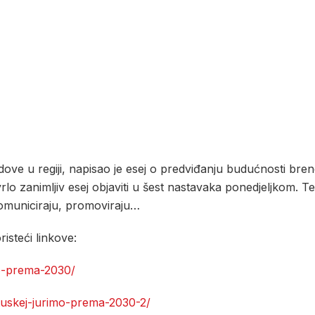
dove u regiji, napisao je esej o predviđanju budućnosti br
vrlo zanimljiv esej objaviti u šest nastavaka ponedjeljkom. Te
komuniciraju, promoviraju…
risteći linkove:
o-prema-2030/
tuskej-jurimo-prema-2030-2/