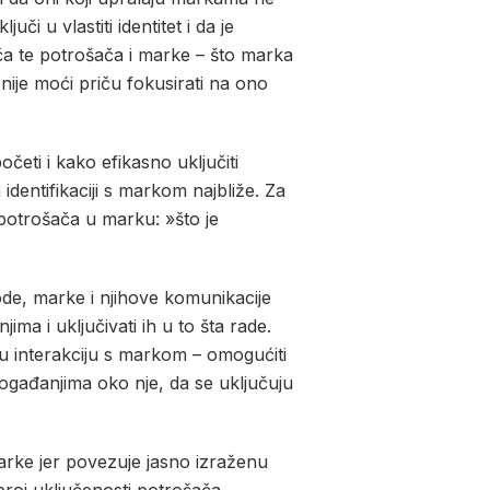
 u vlastiti identitet i da je
a te potrošača i marke – što marka
nije moći priču fokusirati na ono
četi i kako efikasno uključiti
identifikaciji s markom najbliže. Za
 potrošača u marku: »što je
ode, marke i njihove komunikacije
ma i uključivati ih u to šta rade.
 u interakciju s markom – omogućiti
ogađanjima oko nje, da se uključuju
arke jer povezuje jasno izraženu