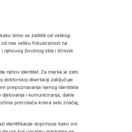
kako bimo se zaštitili od velikog
u od nas veliku fokusiranost na
njihovog životnog stila i ličnosti
 njihov identitet. Za marke je zato
 doktorskoj disertaciji zaključuje
jem prepoznavanja njenog identiteta
o djelovanja i komuniciranja, dakle
čima potrošača kreira sebi značaj,
i identifikacije doprinose kako oni
či da oni koji upralaju markama ne