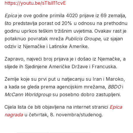
https://youtu.be/sTlsll11cvE
Epica
je ove godine primila 4020 prijave iz 69 zemalja,
što predstavlja porast od 20% u odnosu na prethodnu
godinu uprkos teškim tržišnim uvjetima. Ovakav rast je
potaknuo povratak mreža
Publicis Groupe
, uz sjajan
odziv iz Njemačke i Latinske Amerike.
Zapravo, najveći broj prijava je i došao iz Njemačke, a
slijede ih Sjedinjene Američke Države i Francuska.
Zemlje koje su prvi put u natjecanju su Iran i Maroko,
a kada se gleda prema agencijskim mrežama,
BBDO
i
McCann Worldgroup
su posebno dobro zastupljeni.
Cijela lista će biti objavljena na internet stranici
Epica
nagrada
u četvrtak, 8. novembra/studenog.