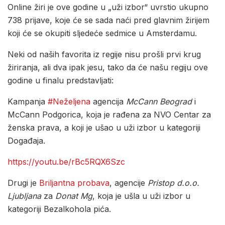
Online žiri je ove godine u „uži izbor“ uvrstio ukupno
738 prijave, koje će se sada naći pred glavnim žirijem
koji će se okupiti sljedeće sedmice u Amsterdamu.
Neki od naših favorita iz regije nisu prošli prvi krug
žiriranja, ali dva ipak jesu, tako da će našu regiju ove
godine u finalu predstavljati:
Kampanja
#Neželjena
agencija
McCann Beograd
i
McCann Podgorica, koja je rađena za NVO Centar za
ženska prava, a koji je ušao u uži izbor u kategoriji
Događaja.
https://youtu.be/rBc5RQX6Szc
Drugi je
Briljantna probava
, agencije
Pristop d.o.o.
Ljubljana
za
Donat Mg
, koja je ušla u uži izbor u
kategoriji Bezalkohola pića.