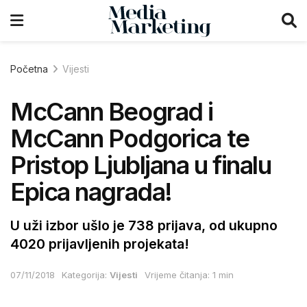
Početna
Vijesti
McCann Beograd i
McCann Podgorica te
Pristop Ljubljana u finalu
Epica nagrada!
U uži izbor ušlo je 738 prijava, od ukupno
4020 prijavljenih projekata!
07/11/2018
Kategorija:
Vijesti
Vrijeme čitanja: 1 min