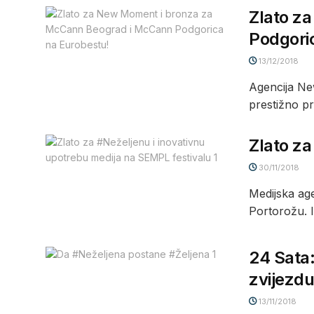
Zlato z
Podgori
13/12/2018
Agencija Ne
prestižno pri
Zlato za
30/11/2018
Medijska ag
Portorožu. In
24 Sata:
zvijezd
13/11/2018