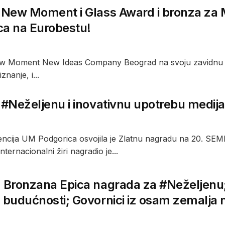
a New Moment i Glass Award i bronza z
ca na Eurobestu!
w Moment New Ideas Company Beograd na svoju zavidnu lis
znanje, i...
 #Neželjenu i inovativnu upotrebu medij
encija UM Podgorica osvojila je Zlatnu nagradu na 20. SEM
ternacionalni žiri nagradio je...
 Bronzana Epica nagrada za #Neželjenu; 
u budućnosti; Govornici iz osam zemalja