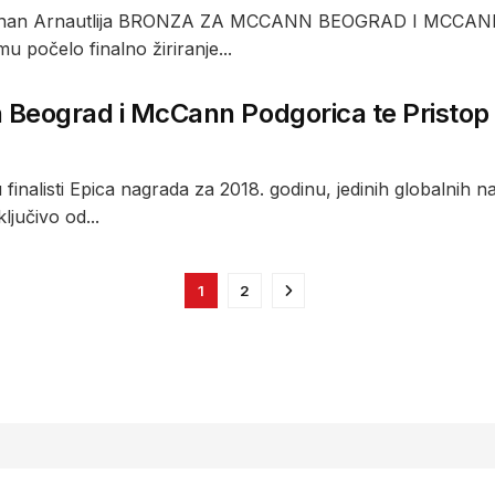
 Adnan Arnautlija BRONZA ZA MCCANN BEOGRAD I MCC
 počelo finalno žiriranje...
eograd i McCann Podgorica te Pristop L
u finalisti Epica nagrada za 2018. godinu, jedinih globalnih na
ključivo od...
1
2