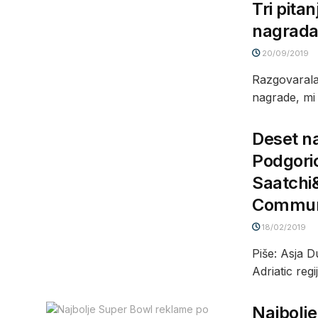
Tri pita
nagrad
20/09/2019
Razgovarala:
nagrade, mi
Deset n
Podgori
Saatchi&
Communi
18/02/2019
Piše: Asja D
Adriatic regiji
Najbolje