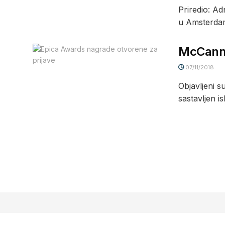
Priredio:
u Amsterdamu
McCann B
07/11/2018
Objavljeni s
sastavljen is