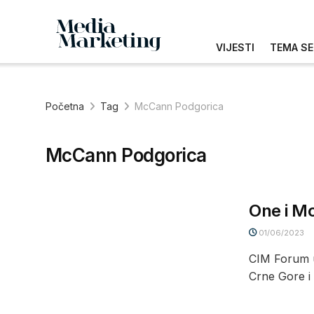
VIJESTI
TEMA SE
Početna
Tag
McCann Podgorica
McCann Podgorica
One i Mc
01/06/2023
CIM Forum ug
Crne Gore i 