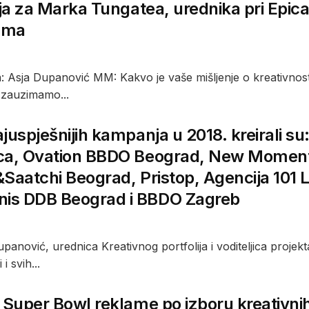
nja za Marka Tungatea, urednika pri Epic
ama
 Asja Dupanović MM: Kakvo je vaše mišljenje o kreativnosti 
 zauzimamo...
ajuspješnijih kampanja u 2018. kreirali
ca, Ovation BBDO Beograd, New Momen
Saatchi Beograd, Pristop, Agencija 101 
s DDB Beograd i BBDO Zagreb
upanović, urednica Kreativnog portfolija i voditeljica proje
 i svih...
 Super Bowl reklame po izboru kreativnih