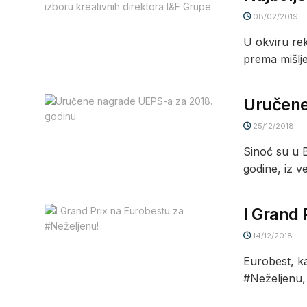
08/02/2019
U okviru rek
prema mišlje
Uručene
25/12/2018
Sinoć su u 
godine, iz ve
I Grand 
14/12/2018
Eurobest, ka
#Neželjenu,