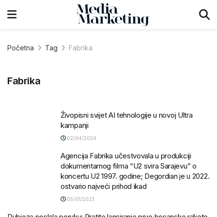
Početna
Tag
Fabrika
Fabrika
Živopisni svijet AI tehnologije u novoj Ultra
kampanji
02/04/2024
Agencija Fabrika učestvovala u produkciji
dokumentarnog filma “U2 svira Sarajevu” o
koncertu U2 1997. godine; Degordian je u 2022.
ostvario najveći prihod ikad
05/01/2023
Dubioza poslala poruku: Pratite lansiranje prve bosanske rakete