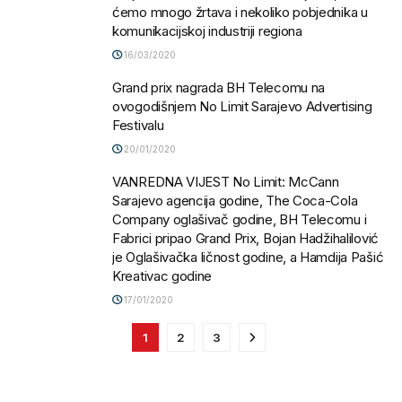
ćemo mnogo žrtava i nekoliko pobjednika u
komunikacijskoj industriji regiona
16/03/2020
Grand prix nagrada BH Telecomu na
ovogodišnjem No Limit Sarajevo Advertising
Festivalu
20/01/2020
VANREDNA VIJEST No Limit: McCann
Sarajevo agencija godine, The Coca-Cola
Company oglašivač godine, BH Telecomu i
Fabrici pripao Grand Prix, Bojan Hadžihalilović
je Oglašivačka ličnost godine, a Hamdija Pašić
Kreativac godine
17/01/2020
1
2
3