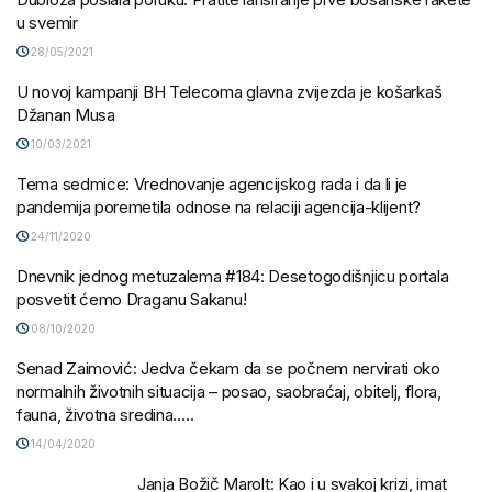
u svemir
28/05/2021
U novoj kampanji BH Telecoma glavna zvijezda je košarkaš
Džanan Musa
10/03/2021
Tema sedmice: Vrednovanje agencijskog rada i da li je
pandemija poremetila odnose na relaciji agencija-klijent?
24/11/2020
Dnevnik jednog metuzalema #184: Desetogodišnjicu portala
posvetit ćemo Draganu Sakanu!
08/10/2020
Senad Zaimović: Jedva čekam da se počnem nervirati oko
normalnih životnih situacija – posao, saobraćaj, obitelj, flora,
fauna, životna sredina…..
14/04/2020
Janja Božič Marolt: Kao i u svakoj krizi, imat