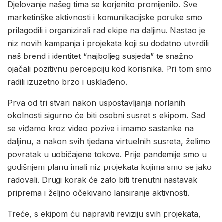
Djelovanje našeg tima se korjenito promijenilo. Sve
marketinške aktivnosti i komunikacijske poruke smo
prilagodili i organizirali rad ekipe na daljinu. Nastao je
niz novih kampanja i projekata koji su dodatno utvrdili
naš brend i identitet “najboljeg susjeda” te snažno
ojačali pozitivnu percepciju kod korisnika. Pri tom smo
radili izuzetno brzo i usklađeno.
Prva od tri stvari nakon uspostavljanja norlanih
okolnosti sigurno će biti osobni susret s ekipom. Sad
se viđamo kroz video pozive i imamo sastanke na
daljinu, a nakon svih tjedana virtuelnih susreta, želimo
povratak u uobičajene tokove. Prije pandemije smo u
godišnjem planu imali niz projekata kojima smo se jako
radovali. Drugi korak će zato biti trenutni nastavak
priprema i željno očekivano lansiranje aktivnosti.
Treće, s ekipom ću napraviti reviziju svih projekata,