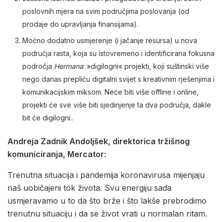
poslovnih mjera na svim područjima poslovanja (od
prodaje do upravljanja finansijama).
Moćno dodatno usmjerenje (i jačanje resursa) u nova
područja rasta, koja su istovremeno i identificirana fokusna
področja
Hermana
: »digilogni« projekti, koji suštinski više
nego danas prepliću digitalni svijet s kreativnim rješenjima i
komunikacijskim miksom. Neće biti više offline i online,
projekti će sve više biti sjedinjenje ta dva područja, dakle
bit će digilogni..
Andreja Zadnik Andoljšek, direktorica tržišnog
komuniciranja, Mercator:
Trenutna situacija i pandemija koronavirusa mijenjaju
naš uobičajeni tok života. Svu energiju sada
usmjeravamo u to da što brže i što lakše prebrodimo
trenutnu situaciju i da se život vrati u normalan ritam.