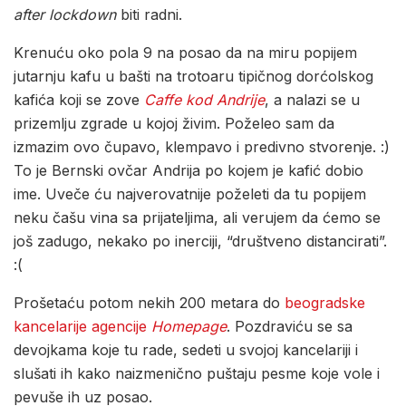
after lockdown
biti radni.
Krenuću oko pola 9 na posao da na miru popijem
jutarnju kafu u bašti na trotoaru tipičnog dorćolskog
kafića koji se zove
Caffe kod Andrije
, a nalazi se u
prizemlju zgrade u kojoj živim. Poželeo sam da
izmazim ovo čupavo, klempavo i predivno stvorenje. :)
To je Bernski ovčar Andrija po kojem je kafić dobio
ime. Uveče ću najverovatnije poželeti da tu popijem
neku čašu vina sa prijateljima, ali verujem da ćemo se
još zadugo, nekako po inerciji, “društveno distancirati”.
:(
Prošetaću potom nekih 200 metara do
beogradske
kancelarije agencije
Homepage
. Pozdraviću se sa
devojkama koje tu rade, sedeti u svojoj kancelariji i
slušati ih kako naizmenično puštaju pesme koje vole i
pevuše ih uz posao.