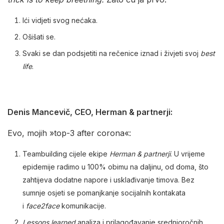
Ići vidjeti svog nećaka.
Ošišati se.
Svaki se dan podsjetiti na rečenice iznad i živjeti svoj
best
life
.
Denis Mancevič, CEO, Herman & partnerji:
Evo, mojih »top-3 after corona«:
Teambuilding cijele ekipe
Herman & partnerji
. U vrijeme
epidemije radimo u 100% obimu na daljinu, od doma, što
zahtijeva dodatne napore i usklađivanje timova. Bez
sumnje osjeti se pomanjkanje socijalnih kontakata
i
face2face
komunikacije.
Lessons learned
analiza i prilagođavanje srednjoročnih