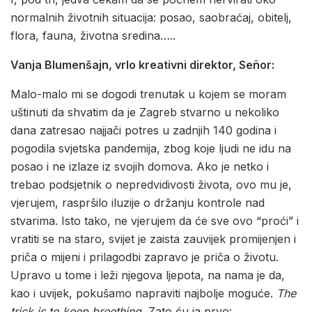
normalnih životnih situacija: posao, saobraćaj, obitelj,
flora, fauna, životna sredina…..
Vanja Blumenšajn,
vrlo kreativni direktor, Señor:
Malo-malo mi se dogodi trenutak u kojem se moram
uštinuti da shvatim da je Zagreb stvarno u nekoliko
dana zatresao najjači potres u zadnjih 140 godina i
pogodila svjetska pandemija, zbog koje ljudi ne idu na
posao i ne izlaze iz svojih domova. Ako je netko i
trebao podsjetnik o nepredvidivosti života, ovo mu je,
vjerujem, raspršilo iluzije o držanju kontrole nad
stvarima. Isto tako, ne vjerujem da će sve ovo “proći” i
vratiti se na staro, svijet je zaista zauvijek promijenjen i
priča o mijeni i prilagodbi zapravo je priča o životu.
Upravo u tome i leži njegova ljepota, na nama je da,
kao i uvijek, pokušamo napraviti najbolje moguće.
The
trick is to keep breething.
Zato ću ja prvo: