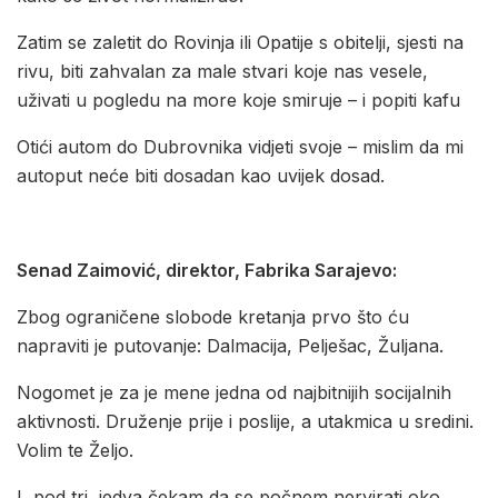
Zatim se zaletit do Rovinja ili Opatije s obitelji, sjesti na
rivu, biti zahvalan za male stvari koje nas vesele,
uživati u pogledu na more koje smiruje – i popiti kafu
Otići autom do Dubrovnika vidjeti svoje – mislim da mi
autoput neće biti dosadan kao uvijek dosad.
Senad Zaimović, direktor, Fabrika Sarajevo:
Zbog ograničene slobode kretanja prvo što ću
napraviti je putovanje: Dalmacija, Pelješac, Žuljana.
Nogomet je za je mene jedna od najbitnijih socijalnih
aktivnosti. Druženje prije i poslije, a utakmica u sredini.
Volim te Željo.
I, pod tri, jedva čekam da se počnem nervirati oko