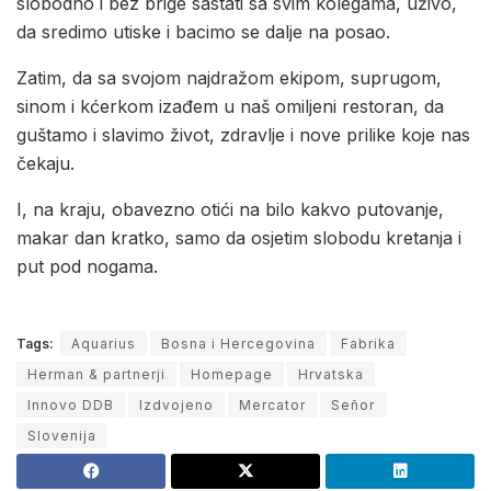
slobodno i bez brige sastati sa svim kolegama, uživo,
da sredimo utiske i bacimo se dalje na posao.
Zatim, da sa svojom najdražom ekipom, suprugom,
sinom i kćerkom izađem u naš omiljeni restoran, da
guštamo i slavimo život, zdravlje i nove prilike koje nas
čekaju.
I, na kraju, obavezno otići na bilo kakvo putovanje,
makar dan kratko, samo da osjetim slobodu kretanja i
put pod nogama.
Tags:
Aquarius
Bosna i Hercegovina
Fabrika
Herman & partnerji
Homepage
Hrvatska
Innovo DDB
Izdvojeno
Mercator
Señor
Slovenija