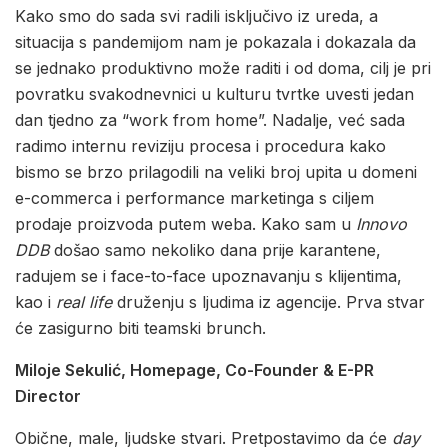
Kako smo do sada svi radili isključivo iz ureda, a
situacija s pandemijom nam je pokazala i dokazala da
se jednako produktivno može raditi i od doma, cilj je pri
povratku svakodnevnici u kulturu tvrtke uvesti jedan
dan tjedno za “work from home”. Nadalje, već sada
radimo internu reviziju procesa i procedura kako
bismo se brzo prilagodili na veliki broj upita u domeni
e-commerca i performance marketinga s ciljem
prodaje proizvoda putem weba. Kako sam u
Innovo
DDB
došao samo nekoliko dana prije karantene,
radujem se i face-to-face upoznavanju s klijentima,
kao i
real life
druženju s ljudima iz agencije. Prva stvar
će zasigurno biti teamski brunch.
Miloje Sekulić, Homepage, Co-Founder & E-PR
Director
Obične, male, ljudske stvari. Pretpostavimo da će
day