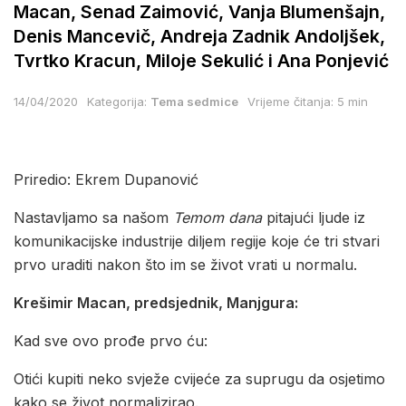
Macan, Senad Zaimović, Vanja Blumenšajn,
Denis Mancevič, Andreja Zadnik Andoljšek,
Tvrtko Kracun, Miloje Sekulić i Ana Ponjević
14/04/2020
Kategorija:
Tema sedmice
Vrijeme čitanja: 5 min
Priredio: Ekrem Dupanović
Nastavljamo sa našom
Temom dana
pitajući ljude iz
komunikacijske industrije diljem regije koje će tri stvari
prvo uraditi nakon što im se život vrati u normalu.
Krešimir Macan, predsjednik, Manjgura:
Kad sve ovo prođe prvo ću:
Otići kupiti neko svježe cvijeće za suprugu da osjetimo
kako se život normalizirao.