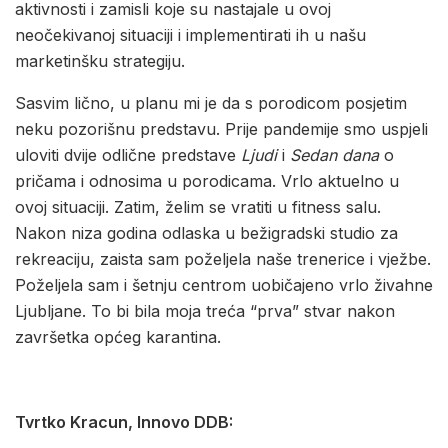
aktivnosti i zamisli koje su nastajale u ovoj
neočekivanoj situaciji i implementirati ih u našu
marketinšku strategiju.
Sasvim lično, u planu mi je da s porodicom posjetim
neku pozorišnu predstavu. Prije pandemije smo uspjeli
uloviti dvije odlične predstave
Ljudi
i
Sedan dana
o
pričama i odnosima u porodicama. Vrlo aktuelno u
ovoj situaciji. Zatim, želim se vratiti u fitness salu.
Nakon niza godina odlaska u bežigradski studio za
rekreaciju, zaista sam poželjela naše trenerice i vježbe.
Poželjela sam i šetnju centrom uobičajeno vrlo živahne
Ljubljane. To bi bila moja treća “prva” stvar nakon
završetka općeg karantina.
Tvrtko Kracun, Innovo DDB: