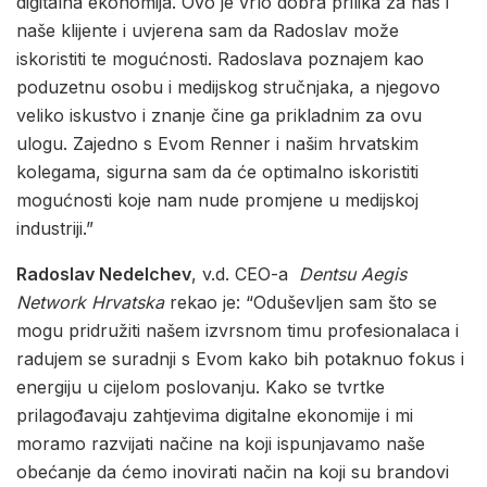
digitalna ekonomija. Ovo je vrlo dobra prilika za nas i
naše klijente i uvjerena sam da Radoslav može
iskoristiti te mogućnosti. Radoslava poznajem kao
poduzetnu osobu i medijskog stručnjaka, a njegovo
veliko iskustvo i znanje čine ga prikladnim za ovu
ulogu. Zajedno s Evom Renner i našim hrvatskim
kolegama, sigurna sam da će optimalno iskoristiti
mogućnosti koje nam nude promjene u medijskoj
industriji.”
Radoslav Nedelchev
, v.d. CEO-a
Dentsu Aegis
Network
Hrvatska
rekao je: “Oduševljen sam što se
mogu pridružiti našem izvrsnom timu profesionalaca i
radujem se suradnji s Evom kako bih potaknuo fokus i
energiju u cijelom poslovanju. Kako se tvrtke
prilagođavaju zahtjevima digitalne ekonomije i mi
moramo razvijati načine na koji ispunjavamo naše
obećanje da ćemo inovirati način na koji su brandovi