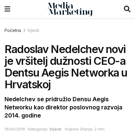
Početna
Vijesti
Radoslav Nedelchev novi
je vršitelj dužnosti CEO-a
Dentsu Aegis Networka u
Hrvatskoj
Nedelchev se pridružio Densu Aegis
Networku kao direktor poslovnog razvoja
2014. godine
19/04/2019
Kategorija:
Vijesti
Vrijeme čitanja: 2 min