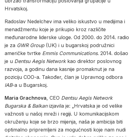
ubrzao transformaciju poslovanja grupacije u
Hrvatskoj.
Radoslav Nedelchev ima veliko iskustvo u medijima i
menadžmentu koje je prikupio kroz različite
međunarodne liderske uloge. Od 2000. do 2014. radio
je za
GWR Group
(UK) i u bugarskoj podružnici
američke tvrtke
Emmis Communications
. 2014. došao
je u
Dentsu Aegis Network
kao direktor poslovnog
razvoja, a godinu dana kasnije promaknut je na
poziciju COO-a. Također, član je Upravnog odbora
IAB
-a u Bugarskoj.
Maria Grachnova
, CEO
Dentsu Aegis Network
Bugarska & Balkan
izjavila je: „Hrvatska je od velike
važnosti u našoj mreži i regiji. U komunikacijskom
okruženju koje se brzo mijenja, naša je ambicija biti
optimalno pripremljeni za mogućnosti koje nam nudi