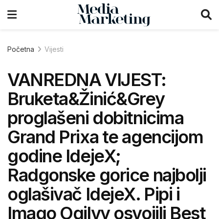
Početna
Vijesti
VANREDNA VIJEST:
Bruketa&Žinić&Grey
proglašeni dobitnicima
Grand Prixa te agencijom
godine IdejeX;
Radgonske gorice najbolji
oglašivač IdejeX. Pipi i
Imago Ogilvy osvojili Best