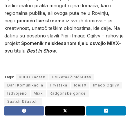
tradicionalno pratila mnogobrojna domaća, kao i
regionalna publika, ali ovoga puta ne u Rovinju,
nego
pomoću live streama
iz svojih domova – jer
kreativnost, unatoč teškim okolnostima, ide dalje. Na
daljinu su posebno slavili Pipi i Imago Ogilvy – njihov je
projekt
Spomenik neisklesanom tijelu osvojio MIXX-
ovu titulu
Best in Show
.
Tags:
BBDO Zagreb
Bruketa&Žinić&Grey
Dani Komunikacija
Hrvatska
IdejaX
Imago Ogilvy
Izdvojeno
Mixx
Radgonske gorice
Saatchi&Saatchi