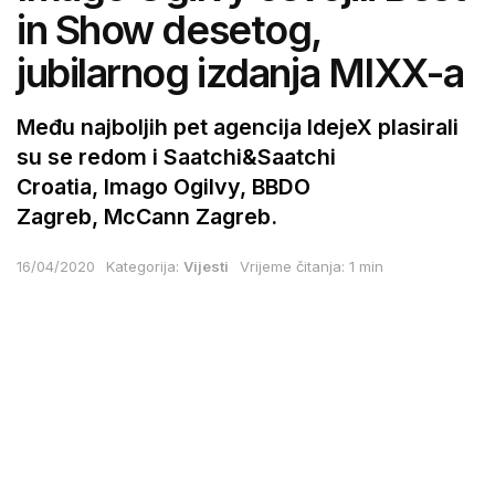
in Show desetog,
jubilarnog izdanja MIXX-a
Među najboljih pet agencija IdejeX plasirali
su se redom i Saatchi&Saatchi
Croatia, Imago Ogilvy, BBDO
Zagreb, McCann Zagreb.
16/04/2020
Kategorija:
Vijesti
Vrijeme čitanja: 1 min