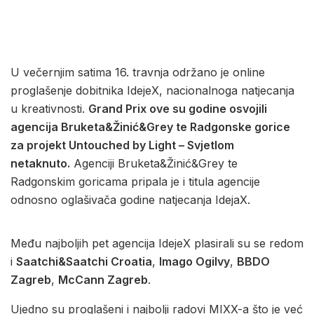
U večernjim satima 16. travnja održano je online
proglašenje dobitnika IdejeX, nacionalnoga natjecanja
u kreativnosti.
Grand Prix ove su godine osvojili
agencija Bruketa&Žinić&Grey te Radgonske gorice
za projekt Untouched by Light – Svjetlom
netaknuto.
Agenciji Bruketa&Žinić&Grey te
Radgonskim goricama pripala je i titula agencije
odnosno oglašivača godine natjecanja IdejaX.
Među najboljih pet agencija IdejeX plasirali su se redom
i
Saatchi&Saatchi Croatia
,
Imago Ogilvy
,
BBDO
Zagreb
,
McCann Zagreb
.
Ujedno su proglašeni i najbolji radovi MIXX-a što je već