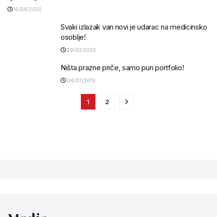
15/04/2020
Svaki izlazak van novi je udarac na medicinsko
osoblje!
29/03/2020
Ništa prazne priče, samo pun portfolio!
04/07/2019
1
2