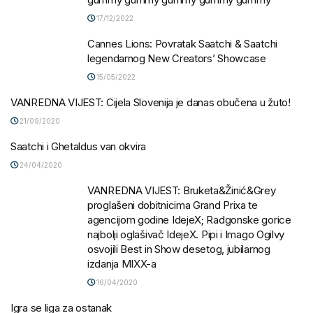
17/12/2022
Cannes Lions: Povratak Saatchi & Saatchi
legendarnog New Creators’ Showcase
15/05/2022
VANREDNA VIJEST: Cijela Slovenija je danas obučena u žuto!
21/09/2020
Saatchi i Ghetaldus van okvira
24/04/2020
VANREDNA VIJEST: Bruketa&Žinić&Grey
proglašeni dobitnicima Grand Prixa te
agencijom godine IdejeX; Radgonske gorice
najbolji oglašivač IdejeX. Pipi i Imago Ogilvy
osvojili Best in Show desetog, jubilarnog
izdanja MIXX-a
16/04/2020
Igra se liga za ostanak