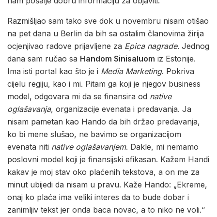
nam pošalje dobru informaciju za objaviti.
Razmišljao sam tako sve dok u novembru nisam otišao
na pet dana u Berlin da bih sa ostalim članovima žirija
ocjenjivao radove prijavljene za
Epica nagrade
. Jednog
dana sam ručao sa
Handom Sinisaluom
iz Estonije.
Ima isti portal kao što je i
Media Marketing
. Pokriva
cijelu regiju, kao i mi. Pitam ga koji je njegov business
model, odgovara mi da se finansira od
native
oglašavanja
, organizacije evenata i predavanja. Ja
nisam pametan kao Hando da bih držao predavanja,
ko bi mene slušao, ne bavimo se organizacijom
evenata niti
native oglašavanjem
. Dakle, mi nemamo
poslovni model koji je finansijski efikasan. Kažem Handi
kakav je moj stav oko plaćenih tekstova, a on me za
minut ubijedi da nisam u pravu. Kaže Hando: „Ekreme,
onaj ko plaća ima veliki interes da to bude dobar i
zanimljiv tekst jer onda baca novac, a to niko ne voli.“