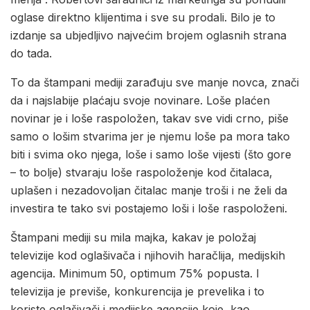
oglase direktno klijentima i sve su prodali. Bilo je to
izdanje sa ubjedljivo najvećim brojem oglasnih strana
do tada.
To da štampani mediji zarađuju sve manje novca, znači
da i najslabije plaćaju svoje novinare. Loše plaćen
novinar je i loše raspoložen, takav sve vidi crno, piše
samo o lošim stvarima jer je njemu loše pa mora tako
biti i svima oko njega, loše i samo loše vijesti (što gore
– to bolje) stvaraju loše raspoloženje kod čitalaca,
uplašen i nezadovoljan čitalac manje troši i ne želi da
investira te tako svi postajemo loši i loše raspoloženi.
Štampani mediji su mila majka, kakav je položaj
televizije kod oglašivača i njihovih haračlija, medijskih
agencija. Minimum 50, optimum 75% popusta. I
televizija je previše, konkurencija je prevelika i to
koriste oglašivači i medijske agencije koje, kao