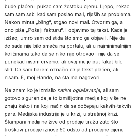
bude plaćen i pukao sam žestoku cijenu. Lijepo, rekao
sam sam sebi kad sam poslao mail, riješih se problema.
Nakon minut „bling“, stigao novi mail. Otvorim ga, a
ono piše „Pošalji fakturu“. I objavimo taj tekst. Kada je
izišao, umro sam od stida što smo ga objavili. Nije da
do sada nije bilo smeća na portalu, ali u najminimalnijim
količinama tako da se niko nije otrovao i nije da se
ponekad nisam crvenio, ali ovaj me je put fakat bilo
stid. Da sam barem označio da je tekst plaćen, ali
nisam. E, moj Hando, na šta me nagovori.
Ne znam ko je izmislio
native oglašavanje
, ali sam
gotovo siguran da je to izmišljotina medija koji više ne
znaju kako i na koji način da se dočepaju kakvih-takvih
para. Medijska industrija je u krizi, u strašnoj krizi.
Štampani mediji ne žive od prodaje tiraža zato što
troškovi prodaje iznose 50 odsto od prodajne cijene