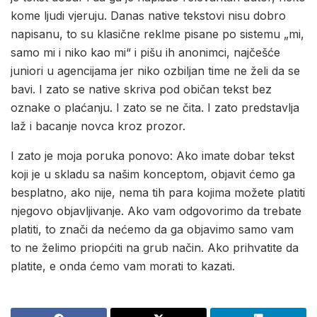
kome ljudi vjeruju. Danas native tekstovi nisu dobro
napisanu, to su klasične reklme pisane po sistemu „mi,
samo mi i niko kao mi“ i pišu ih anonimci, najčešće
juniori u agencijama jer niko ozbiljan time ne želi da se
bavi. I zato se native skriva pod običan tekst bez
oznake o plaćanju. I zato se ne čita. I zato predstavlja
laž i bacanje novca kroz prozor.
I zato je moja poruka ponovo: Ako imate dobar tekst
koji je u skladu sa našim konceptom, objavit ćemo ga
besplatno, ako nije, nema tih para kojima možete platiti
njegovo objavljivanje. Ako vam odgovorimo da trebate
platiti, to znači da nećemo da ga objavimo samo vam
to ne želimo priopćiti na grub način. Ako prihvatite da
platite, e onda ćemo vam morati to kazati.