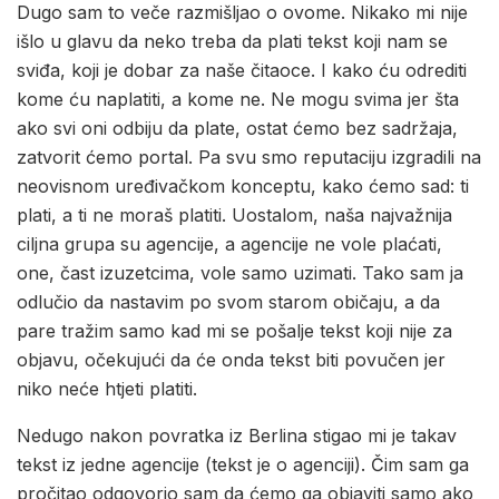
Dugo sam to veče razmišljao o ovome. Nikako mi nije
išlo u glavu da neko treba da plati tekst koji nam se
sviđa, koji je dobar za naše čitaoce. I kako ću odrediti
kome ću naplatiti, a kome ne. Ne mogu svima jer šta
ako svi oni odbiju da plate, ostat ćemo bez sadržaja,
zatvorit ćemo portal. Pa svu smo reputaciju izgradili na
neovisnom uređivačkom konceptu, kako ćemo sad: ti
plati, a ti ne moraš platiti. Uostalom, naša najvažnija
ciljna grupa su agencije, a agencije ne vole plaćati,
one, čast izuzetcima, vole samo uzimati. Tako sam ja
odlučio da nastavim po svom starom običaju, a da
pare tražim samo kad mi se pošalje tekst koji nije za
objavu, očekujući da će onda tekst biti povučen jer
niko neće htjeti platiti.
Nedugo nakon povratka iz Berlina stigao mi je takav
tekst iz jedne agencije (tekst je o agenciji). Čim sam ga
pročitao odgovorio sam da ćemo ga objaviti samo ako