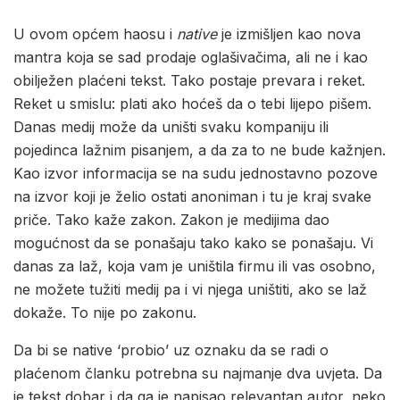
U ovom općem haosu i
native
je izmišljen kao nova
mantra koja se sad prodaje oglašivačima, ali ne i kao
obilježen plaćeni tekst. Tako postaje prevara i reket.
Reket u smislu: plati ako hoćeš da o tebi lijepo pišem.
Danas medij može da uništi svaku kompaniju ili
pojedinca lažnim pisanjem, a da za to ne bude kažnjen.
Kao izvor informacija se na sudu jednostavno pozove
na izvor koji je želio ostati anoniman i tu je kraj svake
priče. Tako kaže zakon. Zakon je medijima dao
mogućnost da se ponašaju tako kako se ponašaju. Vi
danas za laž, koja vam je uništila firmu ili vas osobno,
ne možete tužiti medij pa i vi njega uništiti, ako se laž
dokaže. To nije po zakonu.
Da bi se native ‘probio’ uz oznaku da se radi o
plaćenom članku potrebna su najmanje dva uvjeta. Da
je tekst dobar i da ga je napisao relevantan autor, neko