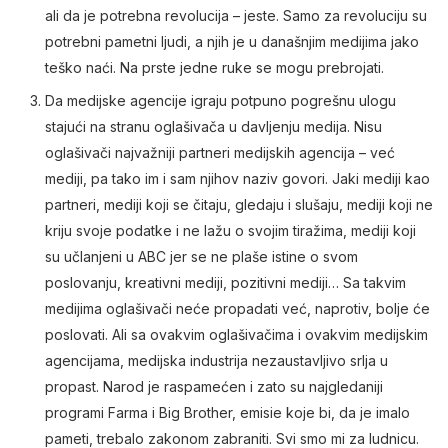
ali da je potrebna revolucija – jeste. Samo za revoluciju su
potrebni pametni ljudi, a njih je u današnjim medijima jako
teško naći. Na prste jedne ruke se mogu prebrojati.
Da medijske agencije igraju potpuno pogrešnu ulogu
stajući na stranu oglašivača u davljenju medija. Nisu
oglašivači najvažniji partneri medijskih agencija – već
mediji, pa tako im i sam njihov naziv govori. Jaki mediji kao
partneri, mediji koji se čitaju, gledaju i slušaju, mediji koji ne
kriju svoje podatke i ne lažu o svojim tiražima, mediji koji
su učlanjeni u ABC jer se ne plaše istine o svom
poslovanju, kreativni mediji, pozitivni mediji… Sa takvim
medijima oglašivači neće propadati već, naprotiv, bolje će
poslovati. Ali sa ovakvim oglašivačima i ovakvim medijskim
agencijama, medijska industrija nezaustavljivo srlja u
propast. Narod je raspamećen i zato su najgledaniji
programi Farma i Big Brother, emisie koje bi, da je imalo
pameti, trebalo zakonom zabraniti. Svi smo mi za ludnicu.