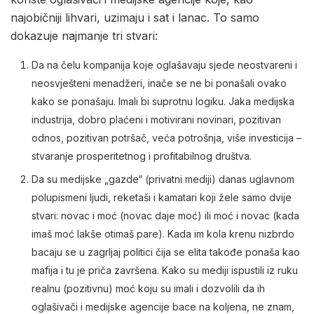
najobičniji lihvari, uzimaju i sat i lanac. To samo
dokazuje najmanje tri stvari:
Da na čelu kompanija koje oglašavaju sjede neostvareni i
neosvješteni menadžeri, inače se ne bi ponašali ovako
kako se ponašaju. Imali bi suprotnu logiku. Jaka medijska
industrija, dobro plaćeni i motivirani novinari, pozitivan
odnos, pozitivan potršač, veća potrošnja, više investicija –
stvaranje prosperitetnog i profitabilnog društva.
Da su medijske „gazde“ (privatni mediji) danas uglavnom
polupismeni ljudi, reketaši i kamatari koji žele samo dvije
stvari: novac i moć (novac daje moć) ili moć i novac (kada
imaš moć lakše otimaš pare). Kada im kola krenu nizbrdo
bacaju se u zagrljaj politici čija se elita takođe ponaša kao
mafija i tu je priča završena. Kako su mediji ispustili iz ruku
realnu (pozitivnu) moć koju su imali i dozvolili da ih
oglašivači i medijske agencije bace na koljena, ne znam,