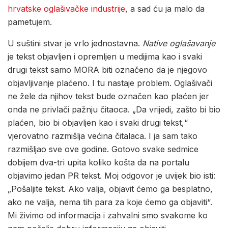
hrvatske oglašivačke industrije
, a sad ću ja malo da
pametujem.
U suštini stvar je vrlo jednostavna.
Native oglašavanje
je tekst objavljen i opremljen u medijima kao i svaki
drugi tekst samo MORA biti označeno da je njegovo
objavljivanje plaćeno. I tu nastaje problem. Oglašivači
ne žele da njihov tekst bude označen kao plaćen jer
onda ne privlači pažnju čitaoca. „Da vrijedi, zašto bi bio
plaćen, bio bi objavljen kao i svaki drugi tekst,“
vjerovatno razmišlja većina čitalaca. I ja sam tako
razmišljao sve ove godine. Gotovo svake sedmice
dobijem dva-tri upita koliko košta da na portalu
objavimo jedan PR tekst. Moj odgovor je uvijek bio isti:
„Pošaljite tekst. Ako valja, objavit ćemo ga besplatno,
ako ne valja, nema tih para za koje ćemo ga objaviti“.
Mi živimo od informacija i zahvalni smo svakome ko