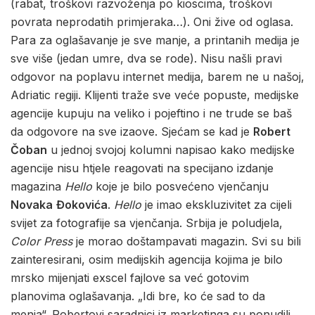
(rabat, troškovi razvoženja po kioscima, troškovi
povrata neprodatih primjeraka…). Oni žive od oglasa.
Para za oglašavanje je sve manje, a printanih medija je
sve više (jedan umre, dva se rode). Nisu našli pravi
odgovor na poplavu internet medija, barem ne u našoj,
Adriatic regiji. Klijenti traže sve veće popuste, medijske
agencije kupuju na veliko i pojeftino i ne trude se baš
da odgovore na sve izaove. Sjećam se kad je
Robert
Čoban
u jednoj svojoj kolumni napisao kako medijske
agencije nisu htjele reagovati na specijano izdanje
magazina
Hello
koje je bilo posvećeno vjenčanju
Novaka
Đokovića
.
Hello
je imao ekskluzivitet za cijeli
svijet za fotografije sa vjenčanja. Srbija je poludjela,
Color Press
je morao doštampavati magazin. Svi su bili
zainteresirani, osim medijskih agencija kojima je bilo
mrsko mijenjati exscel fajlove sa već gotovim
planovima oglašavanja. „Idi bre, ko će sad to da
menja“. Robertovi saradnici iz marketinga su ponudili