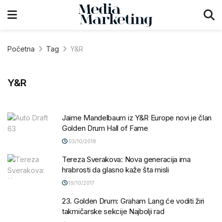
Početna
Tag
Y&R
Y&R
Jaime Mandelbaum iz Y&R Europe novi je član
Golden Drum Hall of Fame
03/10/2018
Tereza Sverakova: Nova generacija ima
hrabrosti da glasno kaže šta misli
19/10/2017
23. Golden Drum: Graham Lang će voditi žiri
takmičarske sekcije Najbolji rad