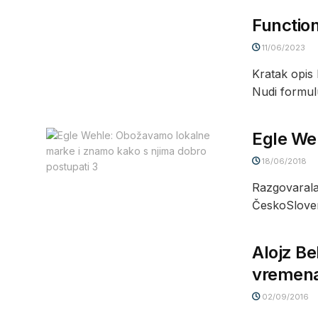
Function
11/06/2023
Kratak opis 
Nudi formulu
Egle We
18/06/2018
Razgovarala:
ČeskoSloven
Alojz Be
vremen
02/09/2016