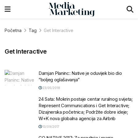
Početna
Tag
Get Interactive
Get Interactive
Damjan Planinc: Native je oduvijek bio dio
“boljeg oglašavanja”
23/05/2018
24 Sata: Mokrin postaje centar ruralnog svijeta;
Represent Communications i Get Interactive;
Dizajnerska početnica; Podržite dobre ideje;
W+K nova globalna agencija za Airbnb
13/09/2017
GO NATIVE 2017: Za pravilnije i manje