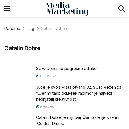
Početna
Tag
Catalin Dobre
Catalin Dobre
SOF: Donosite pogrešne odluke!
15/06/2023
Juče je svoja vrata otvario 32. SOF: Rečenica
“…jer mi tako oduvijek radimo” je najveći
neprijatelj kreativnosti!
14/06/2023
Catalin Dobre je najnoviji član Galerije slavnih
Golden Druma