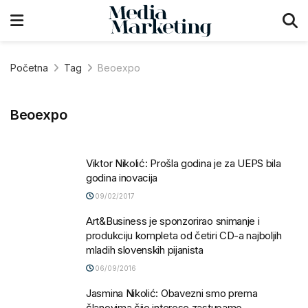
Početna
Tag
Beoexpo
Beoexpo
Viktor Nikolić: Prošla godina je za UEPS bila
godina inovacija
09/02/2017
Art&Business je sponzorirao snimanje i
produkciju kompleta od četiri CD-a najboljih
mladih slovenskih pijanista
06/09/2016
Jasmina Nikolić: Obavezni smo prema
članovima čije interese zastupamo