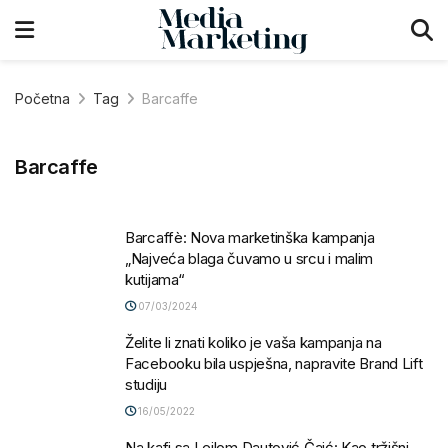
Početna
Tag
Barcaffe
Barcaffe
Barcaffè: Nova marketinška kampanja
„Najveća blaga čuvamo u srcu i malim
kutijama“
07/03/2024
Želite li znati koliko je vaša kampanja na
Facebooku bila uspješna, napravite Brand Lift
studiju
16/05/2022
Na kafi sa Lejlom Dautović Čaić: Kao tržišni