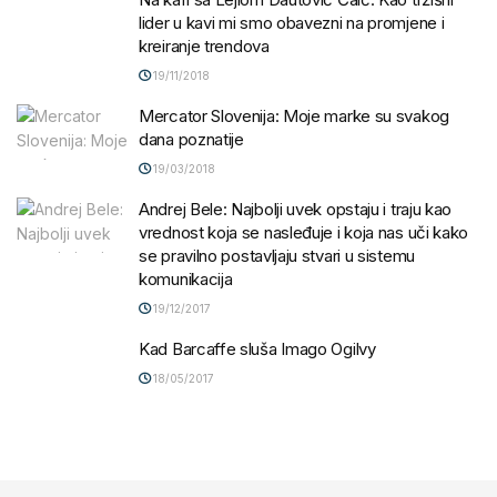
lider u kavi mi smo obavezni na promjene i
kreiranje trendova
19/11/2018
Mercator Slovenija: Moje marke su svakog
dana poznatije
19/03/2018
Andrej Bele: Najbolji uvek opstaju i traju kao
vrednost koja se nasleđuje i koja nas uči kako
se pravilno postavljaju stvari u sistemu
komunikacija
19/12/2017
Kad Barcaffe sluša Imago Ogilvy
18/05/2017