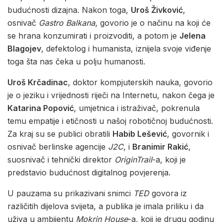
budućnosti dizajna. Nakon toga,
Uroš Živković
,
osnivač
Gastro Balkana
, govorio je o načinu na koji će
se hrana konzumirati i proizvoditi, a potom je
Jelena
Blagojev
, defektolog i humanista, iznijela svoje viđenje
toga šta nas čeka u polju humanosti.
Uroš Krčadinac
, doktor kompjuterskih nauka, govorio
je o jeziku i vrijednosti riječi na Internetu, nakon čega je
Katarina Popović
, umjetnica i istraživač, pokrenula
temu empatije i etičnosti u našoj robotičnoj budućnosti.
Za kraj su se publici obratili
Habib Lešević
, govornik i
osnivač berlinske agencije
J2C
, i
Branimir Rakić
,
suosnivač i tehnički direktor
OriginTrail
-a, koji je
predstavio budućnost digitalnog povjerenja.
U pauzama su prikazivani snimci
TED
govora iz
različitih dijelova svijeta, a publika je imala priliku i da
uživa u ambijentu
Mokrin House
-a, koji je drugu godinu