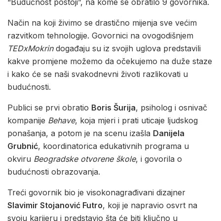
“Budućnost postoji”, na kome se obratilo 9 govornika.
Način na koji živimo se drastično mijenja sve većim
razvitkom tehnologije. Govornici na ovogodišnjem
TEDxMokrin
događaju su iz svojih uglova predstavili
kakve promjene možemo da očekujemo na duže staze
i kako će se naši svakodnevni životi razlikovati u
budućnosti.
Publici se prvi obratio
Boris Šurija
, psiholog i osnivač
kompanije
Behave
, koja mjeri i prati uticaje ljudskog
ponašanja, a potom je na scenu izašla
Danijela
Grubnić
, koordinatorica edukativnih programa u
okviru
Beogradske otvorene škole
, i govorila o
budućnosti obrazovanja.
Treći govornik bio je visokonagrađivani dizajner
Slavimir Stojanović Futro
, koji je napravio osvrt na
svoju karijeru i predstavio šta će biti ključno u