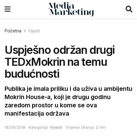
Početna
Vijesti
Uspješno održan drugi
TEDxMokrin na temu
budućnosti
Publika je imala priliku i da uživa u ambijentu
Mokrin House-a, koji je drugu godinu
zaredom prostor u kome se ova
manifestacija održava
18/09/2018
Kategorija:
Vijesti
Vrijeme čitanja: 2 min