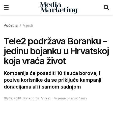
Početna
Vijesti
Tele2 podržava Boranku –
jedinu bojanku u Hrvatskoj
koja vraća život
Kompanija će posaditi 10 tisuća borova, i
poziva korisnike da se priključe kampanji
donacijama ali i samom sadnjom
18/09/2018
Kategorija:
Vijesti
Vrijeme čitanja: 1 min