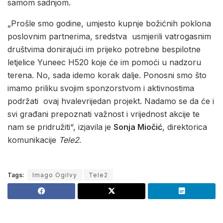
samom sadnjom.
„Prošle smo godine, umjesto kupnje božićnih poklona
poslovnim partnerima, sredstva usmjerili vatrogasnim
društvima donirajući im prijeko potrebne bespilotne
letjelice Yuneec H520 koje će im pomoći u nadzoru
terena. No, sada idemo korak dalje. Ponosni smo što
imamo priliku svojim sponzorstvom i aktivnostima
podržati ovaj hvalevrijedan projekt. Nadamo se da će i
svi građani prepoznati važnost i vrijednost akcije te
nam se pridružiti“, izjavila je
Sonja Miočić
, direktorica
komunikacije
Tele2
.
Tags:
Imago Ogilvy
Tele2