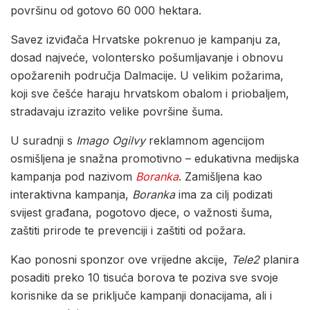
površinu od gotovo 60 000 hektara.
Savez izviđača Hrvatske pokrenuo je kampanju za,
dosad najveće, volontersko pošumljavanje i obnovu
opožarenih područja Dalmacije. U velikim požarima,
koji sve češće haraju hrvatskom obalom i priobaljem,
stradavaju izrazito velike površine šuma.
U suradnji s
Imago Ogilvy
reklamnom agencijom
osmišljena je snažna promotivno – edukativna medijska
kampanja pod nazivom
Boranka
. Zamišljena kao
interaktivna kampanja,
Boranka
ima za cilj podizati
svijest građana, pogotovo djece, o važnosti šuma,
zaštiti prirode te prevenciji i zaštiti od požara.
Kao ponosni sponzor ove vrijedne akcije,
Tele2
planira
posaditi preko 10 tisuća borova te poziva sve svoje
korisnike da se priključe kampanji donacijama, ali i