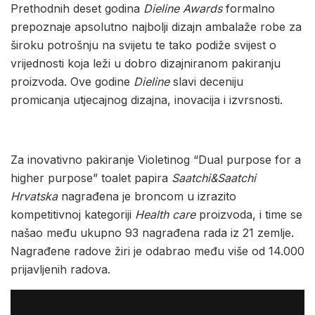
Prethodnih deset godina
Dieline Awards
formalno
prepoznaje apsolutno najbolji dizajn ambalaže robe za
široku potrošnju na svijetu te tako podiže svijest o
vrijednosti koja leži u dobro dizajniranom pakiranju
proizvoda. Ove godine
Dieline
slavi deceniju
promicanja utjecajnog dizajna, inovacija i izvrsnosti.
Za inovativno pakiranje Violetinog “Dual purpose for a
higher purpose” toalet papira
Saatchi&Saatchi
Hrvatska
nagrađena je broncom u izrazito
kompetitivnoj kategoriji
Health care
proizvoda, i time se
našao među ukupno 93 nagrađena rada iz 21 zemlje.
Nagrađene radove žiri je odabrao među više od 14.000
prijavljenih radova.