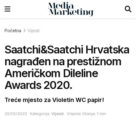
Početna
Vijesti
Saatchi&Saatchi Hrvatska
nagrađen na prestižnom
Američkom Dileline
Awards 2020.
Treće mjesto za Violetin WC papir!
20/05/2020
Kategorija:
Vijesti
Vrijeme čitanja: 1 min