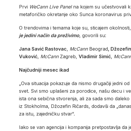
Prvi
WeCann Live Panel
na kojem su učestvovali kr
metaforičko okretanje oko Sunca koronavirus pri
O trendovima i temama koje su, sticajem okolnosti
je jedini način da preživimo
, govorili su:
Jana Savić Rastovac
,
McCann
Beograd
, Džozefi
Vuković
,
McCann
Zagreb,
Vladimir Simić
,
McCan
Najčudniji mesec ikad
„Ova situacija pokazuje da nismo drugačiji jedni od d
svet. Svi smo uplašeni za porodice, našu decu i ve
ista ona sebična stvorenja, ali za sada smo daleko b
iz Stokholma, Džozefin Ričards, dodavši da „dana
za istu, zajedničku stvar“.
Iako se van agencija i kompanija pretpostavlja da j