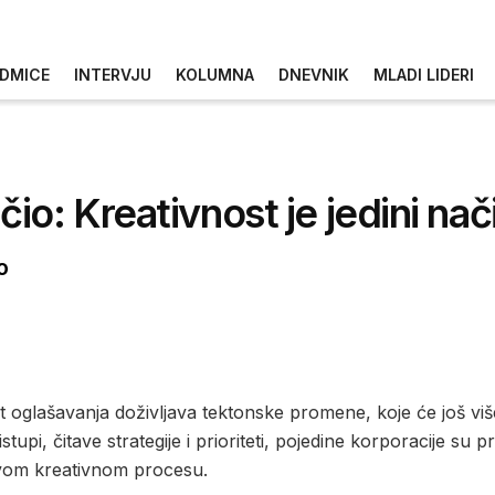
DMICE
INTERVJU
KOLUMNA
DNEVNIK
MLADI LIDERI
o: Kreativnost je jedini nač
o
t oglašavanja doživljava tektonske promene, koje će još viš
upi, čitave strategije i prioriteti, pojedine korporacije su 
tivom kreativnom procesu.