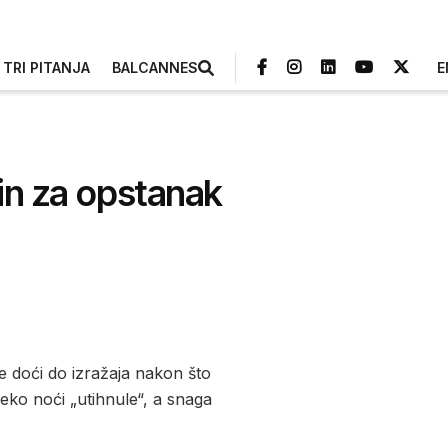
TRI PITANJA
BALCANNES
E
in za opstanak
e doći do izražaja nakon što
preko noći „utihnule“, a snaga