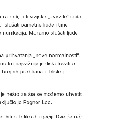
ra radi, televizijske „zvezde“ sada
, slušati pametne ljude i time
komunikacija. Moramo slušati ljude
ama prihvatanja „nove normalnosti“.
utku najvažnije je diskutovati o
e brojnih problema u bliskoj
to je nešto za šta se možemo uhvatiti
ljučio je Regner Loc.
biti ni toliko drugačiji. Dve će reči