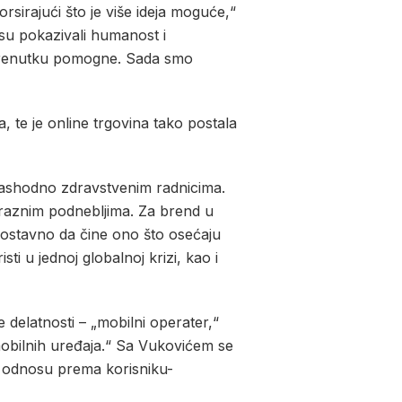
sirajući što je više ideja moguće,“
 su pokazivali humanost i
om trenutku pomogne. Sada smo
 te je online trgovina tako postala
vashodno zdravstvenim radnicima.
 u raznim podnebljima. Za brend u
nostavno da čine ono što osećaju
ti u jednoj globalnoj krizi, kao i
 delatnosti – „mobilni operater,“
mobilnih uređaja.“ Sa Vukovićem se
 u odnosu prema korisniku-