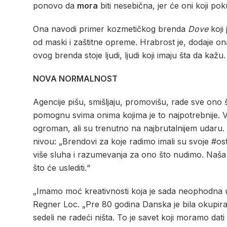
ponovo da
mora
biti nesebična, jer će oni koji pok
Ona navodi primer kozmetičkog brenda
Dove
koji
od maski i zaštitne opreme. Hrabrost je, dodaje 
ovog brenda stoje ljudi, ljudi koji imaju šta da kažu
NOVA NORMALNOST
Agencije pišu, smišljaju, promovišu, rade sve ono 
pomognu svima onima kojima je to najpotrebnije. V
ogroman, ali su trenutno na najbrutalnijem udaru.
nivou: „Brendovi za koje radimo imali su svoje #o
više sluha i razumevanja za ono što nudimo. Naša
što će uslediti.“
„Imamo moć kreativnosti koja je sada neophodna u
Regner Loc. „Pre 80 godina Danska je bila okupira
sedeli ne radeći ništa. To je savet koji moramo dati 