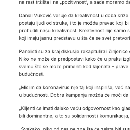
na rast tržišta i na „pozitivnost“, a sada moramo d
Daniel Vuković veruje da kreativnost u doba krize 
postaju ljudi od struke, i to je možda pravac koji 
probuditi našu kreativnost. Kreativnost nije samo se
koji imaju jasnu predstavu u šta će se svet pretvor
Panelisti su za kraj diskusije rekapitulirali činjen
Niko ne može da predpostavi kako će u praksi izgle
svemu što se može primeniti kod klijenata – prave i
budućnosti.
„Mislim da koronavirus nije taj koji inspiriše, već 
u budućnosti. Dobra kampanja možda će moći da na
„Klijenti će imati daleko veću odgovornost kao glaso
biti dominantne, a to su solidarnost i komunikacija
„Svakako, niko od nas ne zna šta će zaista biti sut