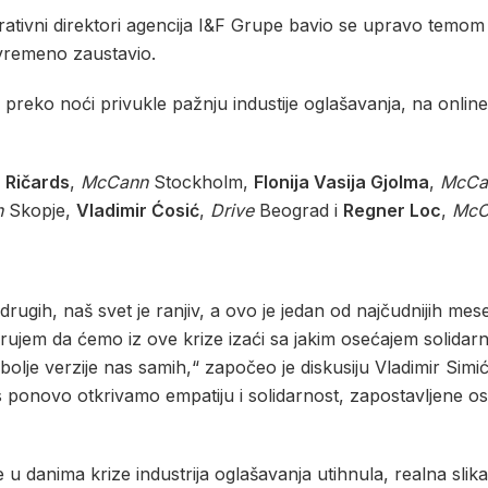
ativni direktori agencija I&F Grupe bavio se upravo temom kr
vremeno zaustavio.
, preko noći privukle pažnju industije oglašavanja, na onl
n Ričards
,
McCann
Stockholm,
Flonija Vasija Gjolma
,
McCa
n
Skopje,
Vladimir Ćosić
,
Drive
Beograd i
Regner Loc
,
McC
rugih, naš svet je ranjiv, a ovo je jedan od najčudnijih mesec
rujem da ćemo iz ove krize izaći sa jakim osećajem solidarn
olje verzije nas samih,“ započeo je diskusiju Vladimir Simić,
s ponovo otkrivamo empatiju i solidarnost, zapostavljene o
e u danima krize industrija oglašavanja utihnula, realna sl