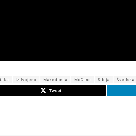
tska
Izdvojeno
Makedonija
McCann
Srbija
Švedska
Tweet