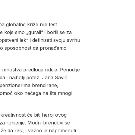
 globalne krize nije test
e koje smo „gurali“ i borili se za
stveni lek“ i definisati svoju svrhu
imamo sposobnost da pronađemo
e mnoštva predloga i ideja. Period je
a i najbolji potez. Jana Savić
io penzionerima brendirane,
a pomoć oko nečega na šta mnogi
reativnost će biti heroj ovog
za ronjenje. Modni brendovi se
že da reši, i važno je napomenuti