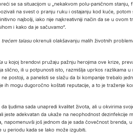
reći se sa situacijom u „nekakvom polu-paničnom stanju, for
 pozivali na svest o pranju ruku i ostajanju kod kuće, potom
initivno najbolji, iako nije najkreativniji način da se u ov
sihom i kako da je sačuvamo“.
m
trećem talasu
okrenuli olakšavanju malih životnih problema,
ja
u kojoj brendovi pružaju pažnju herojima ove krize, pre
ja slično, ili u potpunosti isto, razmišlja uprkos razlikama
 postoji, a panelisti se slažu da bi kompanije trebalo jed
 ih mogu dugoročno koštati reputacije, a to je traženje koris
a ljudima sada unapredi kvalitet života, ali u okvirima svoje
ali jeste adekvatan da ukaže na neophodnost dezinfekcije 
jolma, napomenuvši još jednom da je sada čovečnost brenda,
e u periodu kada se lako može izgubiti.