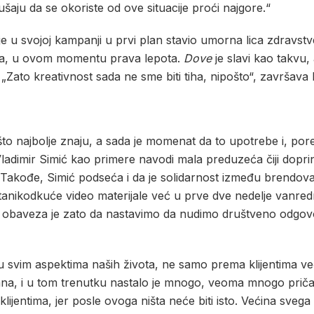
ušaju da se okoriste od ove situacije proći najgore.“
 je u svojoj kampanji u prvi plan stavio umorna lica zdravst
ona, u ovom momentu prava lepota.
Dove
je slavi kao takvu, 
. „Zato kreativnost sada ne sme biti tiha, nipošto“, završava 
što najbolje znaju, a sada je momenat da to upotrebe i, por
ladimir Simić kao primere navodi mala preduzeća čiji doprin
 Takođe, Simić podseća i da je solidarnost između brendov
stanikodkuće video materijale već u prve dve nedelje vanred
 obaveza je zato da nastavimo da nudimo društveno odgovorn
 svim aspektima naših života, ne samo prema klijentima ve
na, i u tom trenutku nastalo je mnogo, veoma mnogo priča – 
klijentima, jer posle ovoga ništa neće biti isto. Većina svega