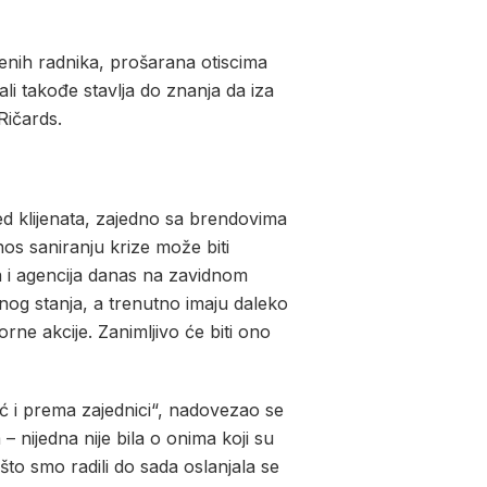
venih radnika, prošarana otiscima
ali takođe stavlja do znanja da iza
Ričards.
ed klijenata, zajedno sa brendovima
os saniranju krize može biti
a i agencija danas na zavidnom
nog stanja, a trenutno imaju daleko
e akcije. Zanimljivo će biti ono
ć i prema zajednici“, nadovezao se
nijedna nije bila o onima koji su
 što smo radili do sada oslanjala se