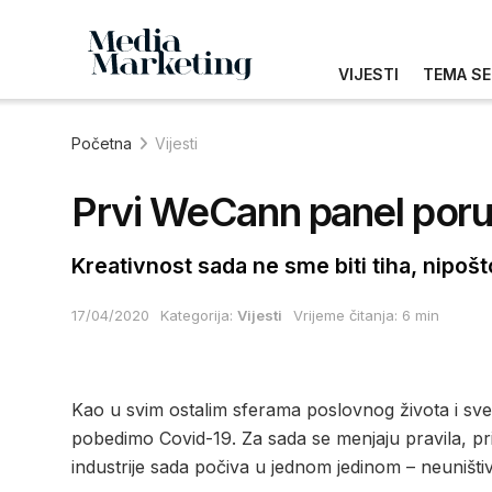
VIJESTI
TEMA SE
Početna
Vijesti
Prvi WeCann panel poruči
Kreativnost sada ne sme biti tiha, nipošt
17/04/2020
Kategorija:
Vijesti
Vrijeme čitanja: 6 min
Kao u svim ostalim sferama poslovnog života i sve
pobedimo Covid-19. Za sada se menjaju pravila, prist
industrije sada počiva u jednom jedinom – neuniš