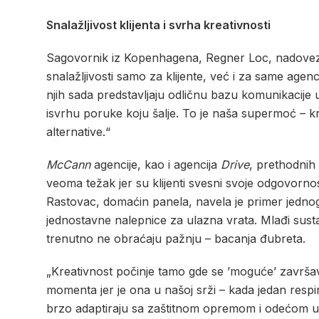
Snalažljivost klijenta i svrha kreativnosti
Sagovornik iz Kopenhagena, Regner Loc, nadovezao 
snalažljivosti samo za klijente, već i za same agenci
njih sada predstavljaju odličnu bazu komunikaci
isvrhu poruke koju šalje. To je naša supermoć – k
alternative.“
McCann
agencije, kao i agencija
Drive
, prethodnih 
veoma težak jer su klijenti svesni svoje odgovorno
Rastovac, domaćin panela, navela je primer jednog
jednostavne nalepnice za ulazna vrata. Mlađi sust
trenutno ne obraćaju pažnju – bacanja đubreta.
„Kreativnost počinje tamo gde se ’moguće’ završav
momenta jer je ona u našoj srži – kada jedan resp
brzo adaptiraju sa zaštitnom opremom i odećom uo