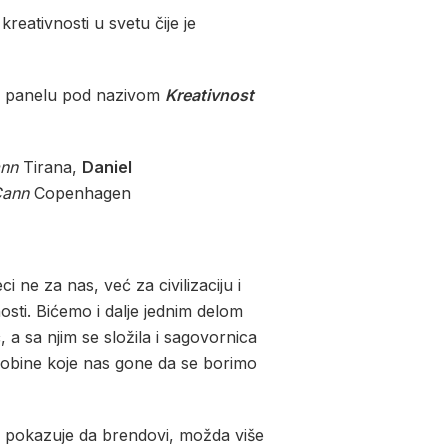
eativnosti u svetu čije je
ine panelu pod nazivom
Kreativnost
nn
Tirana,
Daniel
ann
Copenhagen
i ne za nas, već za civilizaciju i
osti. Bićemo i dalje jednim delom
 a sa njim se složila i sagovornica
sobine koje nas gone da se borimo
ika pokazuje da brendovi, možda više