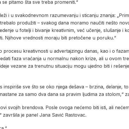
a se pitamo šta sve treba promeniti.“
leži i u svakodnevnom razumevanju i sticanju znanja: „Prime
bi trebalo produžiti – svakog dana moramo naučiti nešto novo
denje u fotelji i bivanje kreativnim, već učenje, slušanje i 
iti. Njihove vrednosti moraju biti pretočene u poruku.“
ice o procesu kreativnosti u advertajzingu danas, kao i o faz
dati faza vraćanja u normalnu nakon krize, ali u ovom tren
deje vezane za trenutnu situaciju mogu ujedno biti i rešenj
nas inspiriše sve što se oko njega dešava – brzina, delanje, 
stane za samo dva dana sa pravim ljudima za stolom,“ zak
vi svojih brendova. Posle ovoga nećemo biti isti, ali nećemo 
,“ završila je panel Jana Savić Rastovac.
ra.“