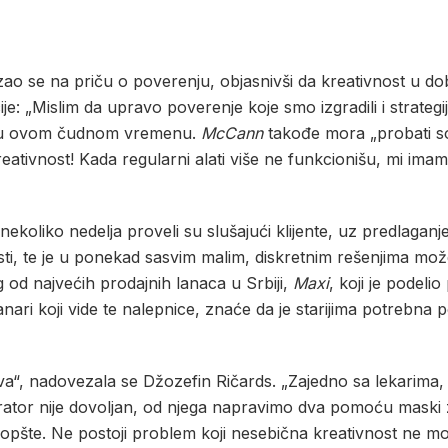
se na priču o poverenju, objasnivši da kreativnost u doba
je: „Mislim da upravo poverenje koje smo izgradili i strategij
je u ovom čudnom vremenu.
McCann
takođe mora „probati sop
reativnost! Kada regularni alati više ne funkcionišu, mi 
nekoliko nedelja proveli su slušajući klijente, uz predlaganj
sti, te je u ponekad sasvim malim, diskretnim rešenjima možd
 od najvećih prodajnih lanaca u Srbiji,
Maxi
, koji je podel
anari koji vide te nalepnice, znaće da je starijima potrebn
a“, nadovezala se Džozefin Ričards. „Zajedno sa lekarima, k
irator nije dovoljan, od njega napravimo dva pomoću maski 
pšte. Ne postoji problem koji nesebična kreativnost ne mo