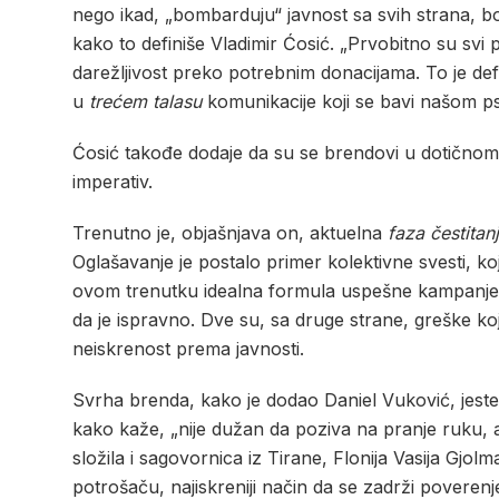
nego ikad, „bombarduju“ javnost sa svih strana, bo
kako to definiše Vladimir Ćosić. „Prvobitno su svi
darežljivost preko potrebnim donacijama. To je def
u
trećem talasu
komunikacije koji se bavi našom p
Ćosić takođe dodaje da su se brendovi u dotično
imperativ.
Trenutno je, objašnjava on, aktuelna
faza čestitan
Oglašavanje je postalo primer kolektivne svesti, ko
ovom trenutku idealna formula uspešne kampanje ne
da je ispravno. Dve su, sa druge strane, greške koje
neiskrenost prema javnosti.
Svrha brenda, kako je dodao Daniel Vuković, jeste d
kako kaže, „nije dužan da poziva na pranje ruku, 
složila i sagovornica iz Tirane, Flonija Vasija G
potrošaču, najiskreniji način da se zadrži poverenj