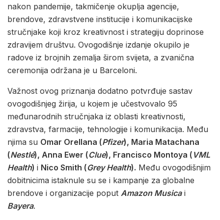
nakon pandemije, takmičenje okuplja agencije,
brendove, zdravstvene institucije i komunikacijske
stručnjake koji kroz kreativnost i strategiju doprinose
zdravijem društvu. Ovogodišnje izdanje okupilo je
radove iz brojnih zemalja širom svijeta, a zvanična
ceremonija održana je u Barceloni.
Važnost ovog priznanja dodatno potvrđuje sastav
ovogodišnjeg žirija, u kojem je učestvovalo 95
međunarodnih stručnjaka iz oblasti kreativnosti,
zdravstva, farmacije, tehnologije i komunikacija. Među
njima su
Omar Orellana (
Pfizer
), Maria Matachana
(
Nestlé
), Anna Ewer (
Clue
), Francisco Montoya (
VML
Health
)
i
Nico Smith (
Grey Health
).
Među ovogodišnjim
dobitnicima istaknule su se i kampanje za globalne
brendove i organizacije poput
Amazon Musica
i
Bayera
.