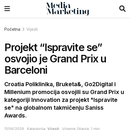
Početna
Vijesti
Projekt “Ispravite se”
osvojio je Grand Prix u
Barceloni
Croatia Poliklinika, Bruketa&, Go2Digital i
Millenium promocija osvojili su Grand Prix u
kategoriji Innovation za projekt "Ispravite
se" na globalnom takmičenju Saniss
Awards.
11/06/2026
Kategorija:
Vijesti
Vrijeme čitanja: 1 min