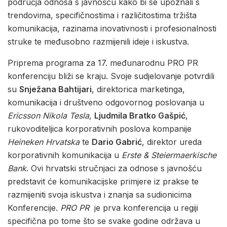
područja odnosa s javnošću kako bi se upoznali s
trendovima, specifičnostima i različitostima tržišta
komunikacija, razinama inovativnosti i profesionalnosti
struke te međusobno razmijenili ideje i iskustva.
Priprema programa za 17. međunarodnu PRO PR
konferenciju bliži se kraju. Svoje sudjelovanje potvrdili
su
Snježana Bahtijari
, direktorica marketinga,
komunikacija i društveno odgovornog poslovanja u
Ericsson Nikola Tesla
,
Ljudmila Bratko Gašpić
,
rukovoditeljica korporativnih poslova kompanije
Heineken Hrvatska
te
Dario Gabrić
, direktor ureda
korporativnih komunikacija u
Erste & Steiermaerkische
Bank
. Ovi hrvatski stručnjaci za odnose s javnošću
predstavit će komunikacijske primjere iz prakse te
razmijeniti svoja iskustva i znanja sa sudionicima
Konferencije.
PRO PR
je prva konferencija u regiji
specifična po tome što se svake godine održava u