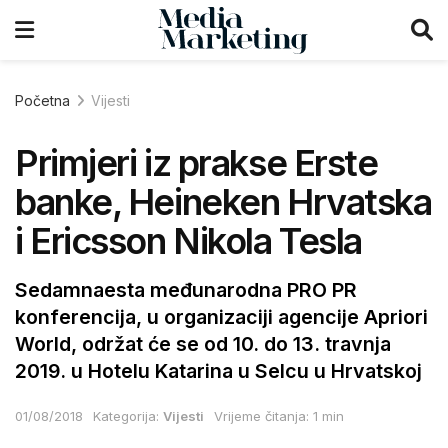
Početna
Vijesti
Primjeri iz prakse Erste
banke, Heineken Hrvatska
i Ericsson Nikola Tesla
Sedamnaesta međunarodna PRO PR
konferencija, u organizaciji agencije Apriori
World, održat će se od 10. do 13. travnja
2019. u Hotelu Katarina u Selcu u Hrvatskoj
01/08/2018
Kategorija:
Vijesti
Vrijeme čitanja: 1 min