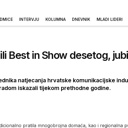
DMICE
INTERVJU
KOLUMNA
DNEVNIK
MLADI LIDERI
ili Best in Show desetog, jub
ednika natjecanja hrvatske komunikacijske indu
im radom iskazali tijekom prethodne godine.
adicionalno pratila mnogobrojna domaća, kao i regionalna pu