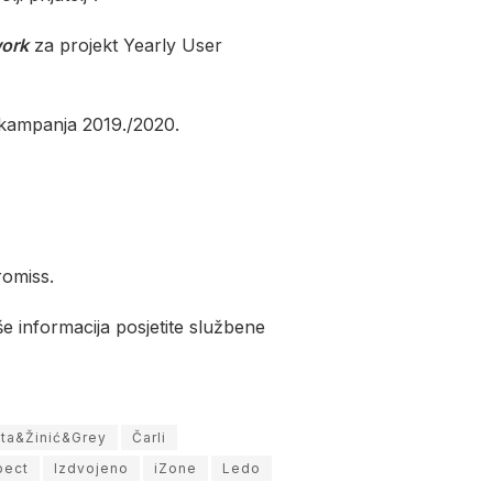
work
za projekt Yearly User
kampanja 2019./2020.
romiss.
iše informacija posjetite službene
ta&Žinić&Grey
Čarli
pect
Izdvojeno
iZone
Ledo