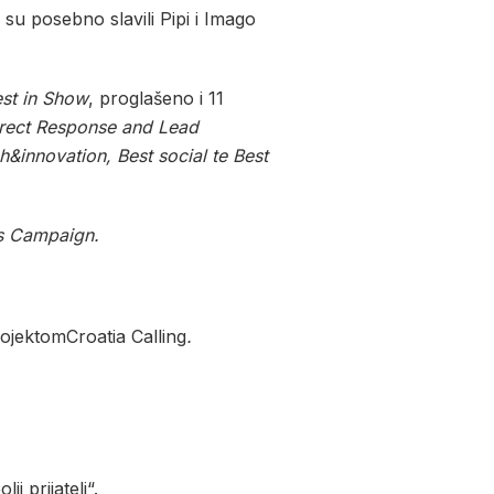
 su posebno slavili Pipi i Imago
st in Show
, proglašeno i 11
rect Response and Lead
&innovation, Best social te Best
s Campaign.
rojektomCroatia Calling
.
i prijatelj“.