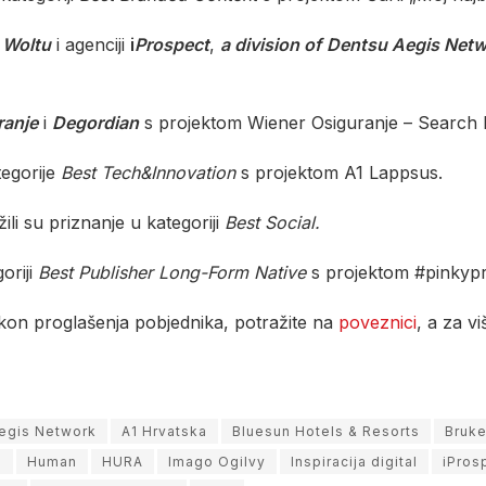
e
Woltu
i agenciji
i
Prospect
,
a division of
Dentsu Aegis Net
ranje
i
Degordian
s projektom Wiener Osiguranje – Search 
tegorije
Best Tech&Innovation
s projektom A1 Lappsus.
ili su priznanje u kategoriji
Best Social.
oriji
Best Publisher Long-Form Native
s projektom #pinkyp
akon proglašenja pobjednika, potražite na
poveznici
, a za v
Aegis Network
A1 Hrvatska
Bluesun Hotels & Resorts
Bruke
l
Human
HURA
Imago Ogilvy
Inspiracija digital
iPros