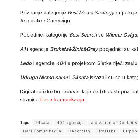
Priznanje kategorije
Best Media Strategy
pripalo j
Acquisition Campaign.
Pobjednici kategorije
Best Search
su
Wiener Osigu
A1
i agencija
Bruketa&Žinić&Grey
pobjednici su ka
Ledo
i agencija
404
s projektom Slatke riječi zasluž
Udruga Nismo same
i
24sata
iskazali su se u kateg
Digitalnu izložbu radova
, koja će biti dostupna n
stranice
Dana komunikacija
.
Tags:
24sata
404 agencija
a division of Dentsu 
Dani Komunikacija
Degordian
Hrvatska
Httpoo