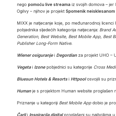
nego
pomoću live streama
iz svojih domova – jer 
Ogilvy – njihov je projekt
Spomenik neisklesanom t
MIXX je natjecanje koje, po međunarodnoj licenci 
pobjednika sljedećih kategorija natjecanja:
Brand A
Generation, Best Website, Best Mobile App, Best B
Publisher Long-Form Native
.
Wiener osiguranje
i
Degordian
za projekt UHO – Ut
Vegeta
i
Izone
pobjednici su kategorije
Cross Medi
Bluesun Hotels & Resorts
i
Httpool
osvojili su priz
Human
je s projektom Human website proglašen na
Priznanje u kategoriji
Best Mobile App
dobio je pro
Čarli
i
Inspiracija digital
proglašeni su najboljima u 