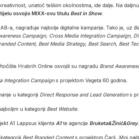
kreativnost, unatoč teškim okolnostima, ide dalje. Na daljinu
ijelu osvojio MIXX-ovu titulu
Best in Show
.
IAB-a, nagrađuje najbolje digitalne kampanje. Tako je, uz
Be
wareness Campaign, Cross Media Integration Campaign, Di
randed Content, Best Media Strategy, Best Search, Best Tech
očište Hrabrih Online osvojili su nagradu
Brand Awarenes
a Integration Campaign
s projektom Vegeta 60 godina.
nanje u kategoriji
Direct Response and Lead Generation
s p
jboljim u kategoriji
Best Website.
jekt A1 Lappsus klijenta
A1
te agencije
Bruketa&Žinić&Grey
.
kategoriji
Best Branded Content
s projektom Čarli „Moj najbolj