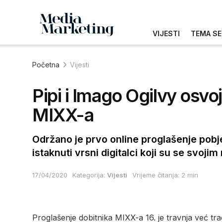
VIJESTI
TEMA SE
Početna
Vijesti
Pipi i Imago Ogilvy osvoj
MIXX-a
Održano je prvo online proglašenje pobj
istaknuti vrsni digitalci koji su se svoj
17/04/2020
Kategorija:
Vijesti
Vrijeme čitanja: 2 min
Proglašenje dobitnika MIXX-a 16. je travnja već tr