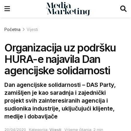
Početna
Vijesti
Organizacija uz podršku
HURA-e najavila Dan
agencijske solidarnosti
Dan agencijske solidarnosti – DAS Party,
zamišljen je kao saradnja i zajednički
projekt svih zainteresiranih agencija i
sudionika industrije, uključujući klijente,
medije i dobavljače
20/04/2020
Kategorija:
Vijesti
Vrijeme čitanja: 2 min