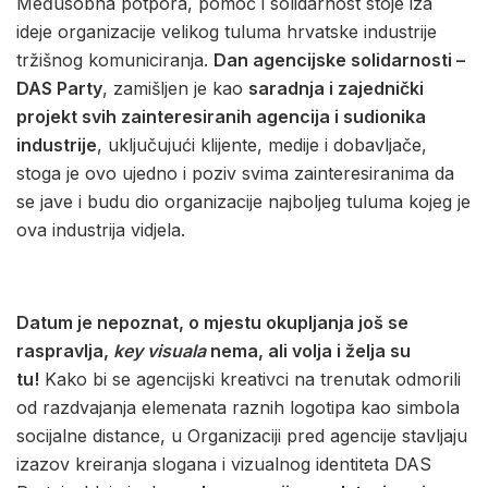
Međusobna potpora, pomoć i solidarnost stoje iza
ideje organizacije velikog tuluma hrvatske industrije
tržišnog komuniciranja.
Dan agencijske solidarnosti –
DAS Party
, zamišljen je kao
saradnja i zajednički
projekt svih zainteresiranih agencija i sudionika
industrije
, uključujući klijente, medije i dobavljače,
stoga je ovo ujedno i poziv svima zainteresiranima da
se jave i budu dio organizacije najboljeg tuluma kojeg je
ova industrija vidjela.
Datum je nepoznat, o mjestu okupljanja još se
raspravlja,
key visuala
nema, ali volja i želja su
tu!
Kako bi se agencijski kreativci na trenutak odmorili
od razdvajanja elemenata raznih logotipa kao simbola
socijalne distance, u Organizaciji pred agencije stavljaju
izazov kreiranja slogana i vizualnog identiteta DAS