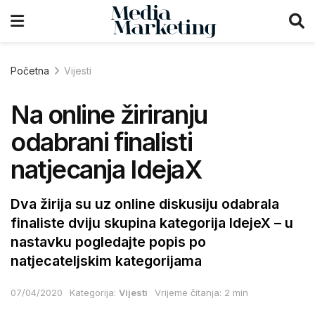
Početna
Vijesti
Na online žiriranju
odabrani finalisti
natjecanja IdejaX
Dva žirija su uz online diskusiju odabrala
finaliste dviju skupina kategorija IdejeX – u
nastavku pogledajte popis po
natjecateljskim kategorijama
07/04/2020
Kategorija:
Vijesti
Vrijeme čitanja: 2 min