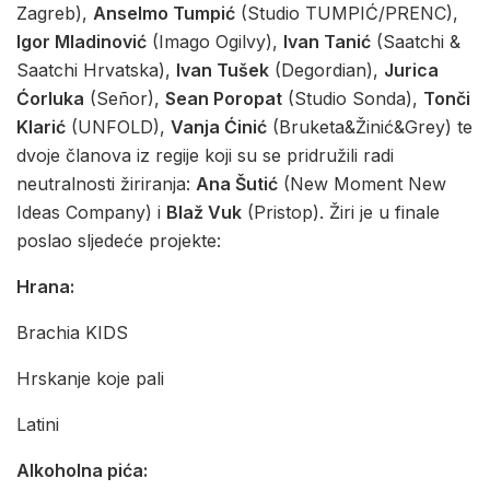
Zagreb),
Anselmo Tumpić
(Studio TUMPIĆ/PRENC),
Igor Mladinović
(Imago Ogilvy),
Ivan Tanić
(Saatchi &
Saatchi Hrvatska),
Ivan Tušek
(Degordian),
Jurica
Ćorluka
(Señor),
Sean Poropat
(Studio Sonda),
Tonči
Klarić
(UNFOLD),
Vanja Ćinić
(Bruketa&Žinić&Grey) te
dvoje članova iz regije koji su se pridružili radi
neutralnosti žiriranja:
Ana Šutić
(New Moment New
Ideas Company) i
Blaž Vuk
(Pristop). Žiri je u finale
poslao sljedeće projekte:
Hrana:
Brachia KIDS
Hrskanje koje pali
Latini
Alkoholna pića: