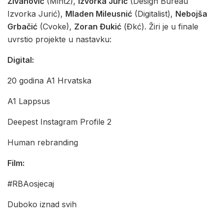
Živanović
(Mint2),
Izvorka Jurić
(Design Bureau
Izvorka Jurić),
Mladen Mileusnić
(Digitalist),
Nebojša
Grbačić
(Cvoke),
Zoran Đukić
(Đkć). Žiri je u finale
uvrstio projekte u nastavku:
Digital:
20 godina A1 Hrvatska
A1 Lappsus
Deepest Instagram Profile 2
Human rebranding
Film:
#RBAosjecaj
Duboko iznad svih