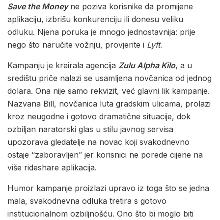
Save the Money
ne poziva korisnike da promijene
aplikaciju, izbrišu konkurenciju ili donesu veliku
odluku. Njena poruka je mnogo jednostavnija: prije
nego što naručite vožnju, provjerite i
Lyft
.
Kampanju je kreirala agencija
Zulu Alpha Kilo
, a u
središtu priče nalazi se usamljena novčanica od jednog
dolara. Ona nije samo rekvizit, već glavni lik kampanje.
Nazvana Bill, novčanica luta gradskim ulicama, prolazi
kroz neugodne i gotovo dramatične situacije, dok
ozbiljan naratorski glas u stilu javnog servisa
upozorava gledatelje na novac koji svakodnevno
ostaje “zaboravljen” jer korisnici ne porede cijene na
više rideshare aplikacija.
Humor kampanje proizlazi upravo iz toga što se jedna
mala, svakodnevna odluka tretira s gotovo
institucionalnom ozbiljnošću. Ono što bi moglo biti