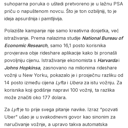
suhoparna poruka o uštedi pretvoreno je u lažnu PSA
priču o napuštenom novcu. Što je ton ozbiljniji, to je
ideja apsurdnija i pamtljivija.
Polazište kampanje nije samo kreativna dosjetka, već
istraživanje. Prema nalazima studije
National Bureau of
Economic Research
, samo 16,1 posto korisnika
provjerava obje rideshare aplikacije kako bi pronašli
povoljniju cijenu. Istraživanje ekonomista s
Harvarda
i
Johns Hopkinsa
, zasnovano na milionima rideshare
vožnji u New Yorku, pokazalo je i prosječnu razliku od
14 posto između cijena
Lyfta
i
Ubera
za istu vožnju. Za
korisnika koji godišnje napravi 100 vožnji, ta razlika
može značiti oko 177 dolara.
Za
Lyft
je to prije svega pitanje navike. Izraz “pozvati
Uber” ušao je u svakodnevni govor kao sinonim za
naručivanje vožnje, a upravo takva automatska