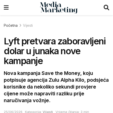
Početna
Vijesti
Lyft pretvara zaboravljeni
dolar u junaka nove
kampanje
Nova kampanja Save the Money, koju
potpisuje agencija Zulu Alpha Kilo, podsjeća
korisnike da nekoliko sekundi provjere
cijene može napraviti razliku prije
naručivanja vožnje.
25/06/2026
Kategorija:
Vijesti
Vrijeme čitanja: 3 min