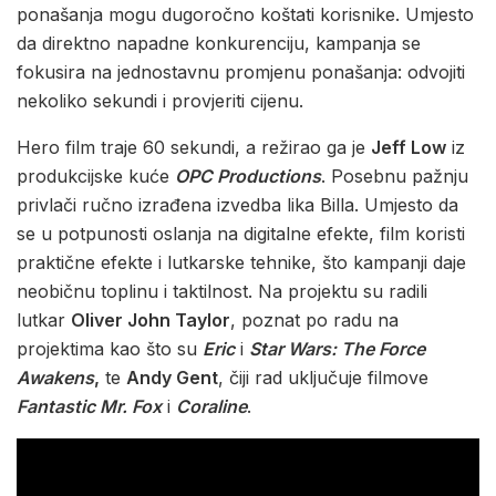
ponašanja mogu dugoročno koštati korisnike. Umjesto
da direktno napadne konkurenciju, kampanja se
fokusira na jednostavnu promjenu ponašanja: odvojiti
nekoliko sekundi i provjeriti cijenu.
Hero film traje 60 sekundi, a režirao ga je
Jeff Low
iz
produkcijske kuće
OPC Productions
. Posebnu pažnju
privlači ručno izrađena izvedba lika Billa. Umjesto da
se u potpunosti oslanja na digitalne efekte, film koristi
praktične efekte i lutkarske tehnike, što kampanji daje
neobičnu toplinu i taktilnost. Na projektu su radili
lutkar
Oliver John Taylor
, poznat po radu na
projektima kao što su
Eric
i
Star Wars: The Force
Awakens
,
te
Andy Gent
, čiji rad uključuje filmove
Fantastic Mr. Fox
i
Coraline
.