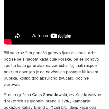
Bill se kroz film ponaša gotovo ljudski: klone, drhti,
podiže se s nadom kada čuje korake, pa se ponovo
spušta kada ga prolaznici zaobiđu. Taj mali raspon
pokreta dovoljan je da novčanica postane lik kojem
publika, koliko god apsurdno zvučalo, počinje
vjerovati.
Prema riječima
Cass Zawadowski
, izvršne kreativne
direktorice za globalni brend u
Lyftu
, kampanja
pokazuje kakav brend
Lyft
želi biti. Ideja, kaže ona,