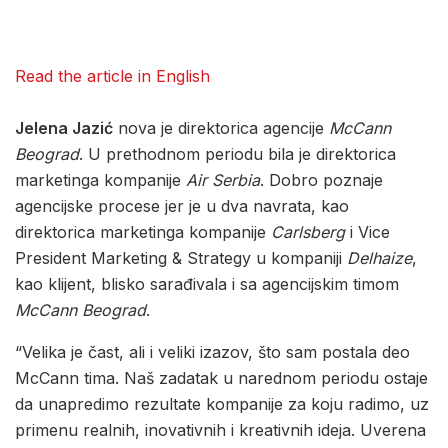
Read the article in English
Jelena Jazić
nova je direktorica agencije
McCann
Beograd
. U prethodnom periodu bila je direktorica
marketinga kompanije
Air Serbia
. Dobro poznaje
agencijske procese jer je u dva navrata, kao
direktorica marketinga kompanije
Carlsberg
i Vice
President Marketing & Strategy u kompaniji
Delhaize
,
kao klijent, blisko sarađivala i sa agencijskim timom
McCann Beograd
.
“Velika je čast, ali i veliki izazov, što sam postala deo
McCann tima. Naš zadatak u narednom periodu ostaje
da unapredimo rezultate kompanije za koju radimo, uz
primenu realnih, inovativnih i kreativnih ideja. Uverena