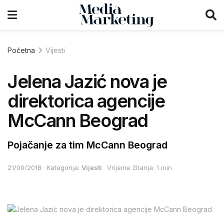
Početna
Vijesti
Jelena Jazić nova je
direktorica agencije
McCann Beograd
Pojačanje za tim McCann Beograd
21/09/2018
Kategorija:
Vijesti
Vrijeme čitanja: 1 min