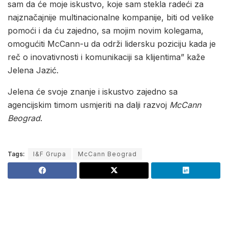
sam da će moje iskustvo, koje sam stekla radeći za
najznačajnije multinacionalne kompanije, biti od velike
pomoći i da ću zajedno, sa mojim novim kolegama,
omogućiti McCann-u da održi lidersku poziciju kada je
reč o inovativnosti i komunikaciji sa klijentima” kaže
Jelena Jazić.
Jelena će svoje znanje i iskustvo zajedno sa
agencijskim timom usmjeriti na dalji razvoj
McCann
Beograd
.
Tags:
I&F Grupa
McCann Beograd