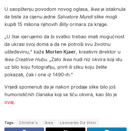
U saopštenju povodom novog oglasa,
Ikea
je istaknula
da biste za cijenu jedne
Salvatore Mundi
slike mogli
kupiti 15 miliona njihovih
Billy
ormara za knjige.
„U Ikei vjerujemo da bi svatko trebao imati mogućnost
da ukrasi svoj doma a da ne potroši svu životnu
ušteđevinu,“ kaže
Morten Kjaer
, kreativni direktor u
Ikea Creative Hubu
. „Zato
Ikea
nudi niz okvira koji idu
uz bilo koju fotografiju, print ili sliku koju želite
pokazati, čak i one iz 1490-ih.“
Vrijedi spomenuti da je nakon prodaje slike bilo još
humorističnih članaka koji se tiču okvira, kao što je
ovaj
.
Tags:
Christie's
Ikea
Leonardo Da Vinci