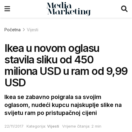
Početna
Vijesti
Ikea u novom oglasu
stavila sliku od 450
miliona USD u ram od 9,99
USD
Ikea se zabavno poigrala sa svojim
oglasom, nudeći kupcu najskuplje slike na
svijetu ram po pristupačnoj cijeni
22/11/2017
Kategorija:
Vijesti
Vrijeme čitanja: 2 min