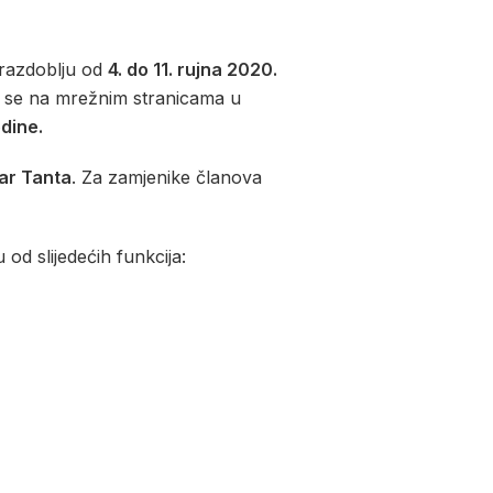
u razdoblju od
4. do 11. rujna 2020.
će se na mrežnim stranicama u
dine.
ar Tanta
. Za zamjenike članova
 od slijedećih funkcija: