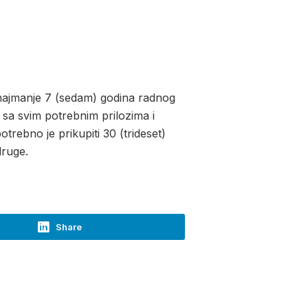
u najmanje 7 (sedam) godina radnog
c sa svim potrebnim prilozima i
rebno je prikupiti 30 (trideset)
druge.
Share