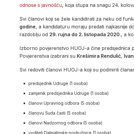
odnose s javnošću
, koja stupa na snagu 24. kolo
Svi članovi koji se žele kandidirati za neku od fun
godine
, a kandidaturu moraju predati najkasnije d
razdoblju od
29. rujna do 2. listopada 2020
., a k
Izborno povjerenstvo HUOJ-a čine predsjednica 
Povjerenstva izabrani su
Krešimira Rendulić
,
Ivan
Svi redoviti članovi HUOJ-a koji su podmirili članar
predsjednik Udruge (1 osoba)
zamjenik predsjednika Udruge (1 osoba)
članovi Upravnog odbora (5 osoba)
članovu Suda časti (5 osoba)
članovi Nadzornog odbora (5 osoba)
voditelj Dalmatinske podružnice (1 osoba)