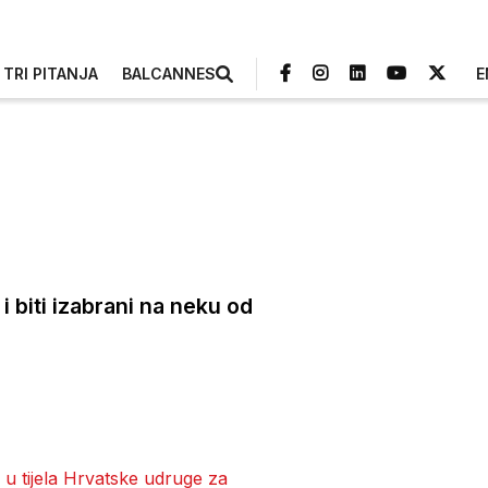
TRI PITANJA
BALCANNES
E
i biti izabrani na neku od
 u tijela Hrvatske udruge za