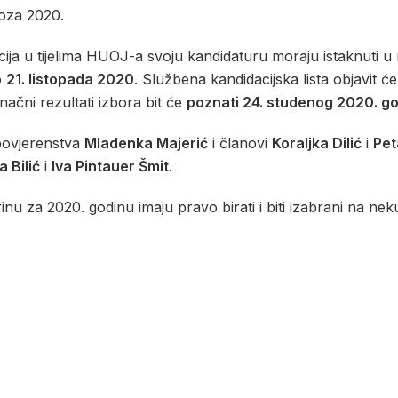
voza 2020.
kcija u tijelima HUOJ-a svoju kandidaturu moraju istaknuti 
o
21. listopada 2020
. Službena kandidacijska lista objavit 
onačni rezultati izbora bit će
poznati 24. studenog 2020. go
povjerenstva
Mladenka Majerić
i članovi
Koraljka Dilić
i
Pet
a Bilić
i
Iva Pintauer Šmit
.
inu za 2020. godinu imaju pravo birati i biti izabrani na neku