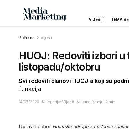
VIJESTI
TEMA SE
Početna
Vijesti
HUOJ: Redoviti izbori u 
listopadu/oktobru
Svi redoviti članovi HUOJ-a koji su podmir
funkcija
14/07/2020
Kategorija:
Vijesti
Vrijeme čitanja: 2 min
Upravni odbor
Hrvatske udruge za odnose s javn