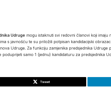
ednika Udruge
mogu istaknuti svi redovni članovi koji imaj
ma s javnošću te su priložili potpisan kandidacijski obraza
nova Udruge. Za funkciju zamjenika predsjednika Udruge pot
 poduprijeti samo 1 (jednu) kandidaturu za predsjednika U
Tweet