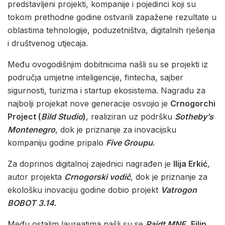
predstavljeni projekti, kompanije i pojedinci koji su
tokom prethodne godine ostvarili zapažene rezultate u
oblastima tehnologije, poduzetništva, digitalnih rješenja
i društvenog utjecaja.
Među ovogodišnjim dobitnicima našli su se projekti iz
područja umjetne inteligencije, fintecha, sajber
sigurnosti, turizma i startup ekosistema. Nagradu za
najbolji projekat nove generacije osvojio je
Crnogorchi
Project (
Bild Studio
)
, realiziran uz podršku
Sotheby’s
Montenegro
, dok je priznanje za inovacijsku
kompaniju godine pripalo
Five Groupu
.
Za doprinos digitalnoj zajednici nagrađen je
Ilija Erkić
,
autor projekta
Crnogorski vodič
, dok je priznanje za
ekološku inovaciju godine dobio projekt
Vatrogon
BOBOT 3.14.
Među ostalim laureatima našli su se
Paidt MNE
,
Filip