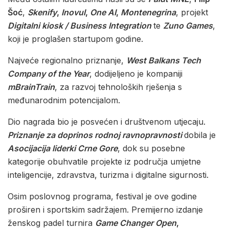
Šoć
,
Skenify
,
Inovul
,
One AI
,
Montenegrina
, projekt
Digitalni kiosk / Business Integration
te
Zuno Games
,
koji je proglašen startupom godine.
Najveće regionalno priznanje,
West Balkans Tech
Company of the Year
, dodijeljeno je kompaniji
mBrainTrain
, za razvoj tehnoloških rješenja s
međunarodnim potencijalom.
Dio nagrada bio je posvećen i društvenom utjecaju.
Priznanje za doprinos rodnoj ravnopravnosti
dobila je
Asocijacija liderki Crne Gore
, dok su posebne
kategorije obuhvatile projekte iz područja umjetne
inteligencije, zdravstva, turizma i digitalne sigurnosti.
Osim poslovnog programa, festival je ove godine
proširen i sportskim sadržajem. Premijerno izdanje
ženskog padel turnira
Game Changer Open
,