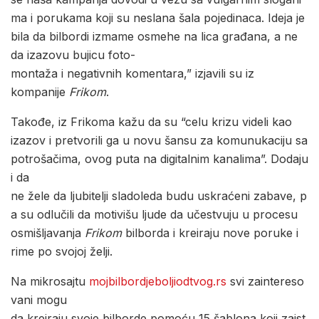
ma i porukama koji su neslana šala pojedinaca. Ideja je
bila da bilbordi izmame osmehe na lica građana, a ne
da izazovu bujicu foto-
montaža i negativnih komentara,” izjavili su iz
kompanije
Frikom
.
Takođe, iz Frikoma kažu da su “celu krizu videli kao
izazov i pretvorili ga u novu šansu za komunukaciju sa
potrošačima, ovog puta na digitalnim kanalima”. Dodaju
i da
ne žele da ljubitelji sladoleda budu uskraćeni zabave, p
a su odlučili da motivišu ljude da učestvuju u procesu
osmišljavanja
Frikom
bilborda i kreiraju nove poruke i
rime po svojoj želji.
Na mikrosajtu
mojbilbordjeboljiodtvog.rs
svi zaintereso
vani mogu
da kreiraju svoje bilborde pomoću 15 šablona koji zaist