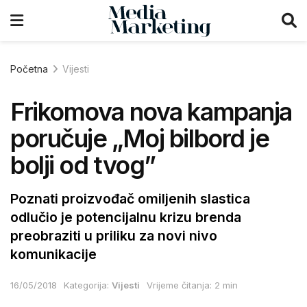
Početna
Vijesti
Frikomova nova kampanja
poručuje „Moj bilbord je
bolji od tvog”
Poznati proizvođač omiljenih slastica
odlučio je potencijalnu krizu brenda
preobraziti u priliku za novi nivo
komunikacije
16/05/2018
Kategorija:
Vijesti
Vrijeme čitanja: 2 min