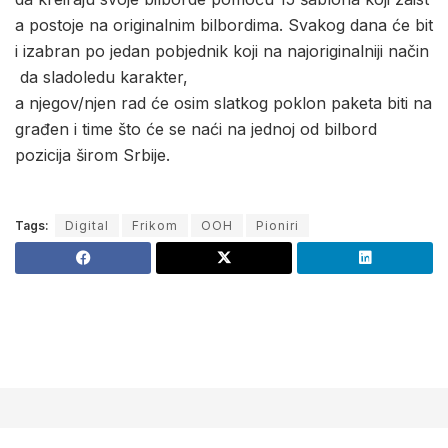
a postoje na originalnim bilbordima. Svakog dana će bit
i izabran po jedan pobjednik koji na najoriginalniji način
da sladoledu karakter,
a njegov/njen rad će osim slatkog poklon paketa biti na
građen i time što će se naći na jednoj od bilbord
pozicija širom Srbije.
Tags:
Digital
Frikom
OOH
Pioniri