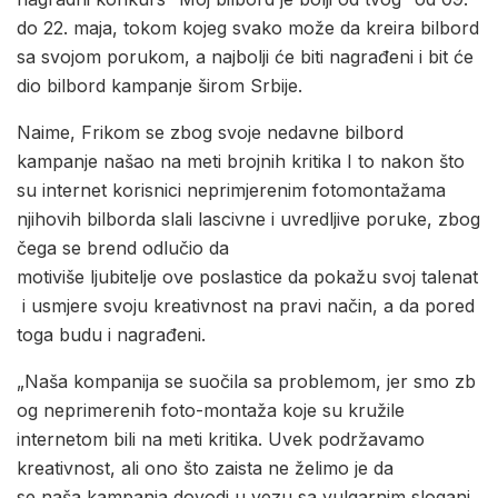
do 22. maja, tokom kojeg svako može da kreira bilbord
sa svojom porukom, a najbolji će biti nagrađeni i bit će
dio bilbord kampanje širom Srbije.
Naime, Frikom se zbog svoje nedavne bilbord
kampanje našao na meti brojnih kritika I to nakon što
su internet korisnici neprimjerenim fotomontažama
njihovih bilborda slali lascivne i uvredljive poruke, zbog
čega se brend odlučio da
motiviše ljubitelje ove poslastice da pokažu svoj talenat
i usmjere svoju kreativnost na pravi način, a da pored
toga budu i nagrađeni.
„Naša kompanija se suočila sa problemom, jer smo zb
og neprimerenih foto-montaža koje su kružile
internetom bili na meti kritika. Uvek podržavamo
kreativnost, ali ono što zaista ne želimo je da
se naša kampanja dovodi u vezu sa vulgarnim slogani