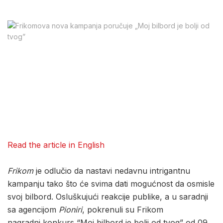
Read the article in English
Frikom
je odlučio da nastavi nedavnu intrigantnu
kampanju tako što će svima dati mogućnost da osmisle
svoj bilbord. Osluškujući reakcije publike, a u saradnji
sa agencijom
Pioniri
, pokrenuli su Frikom
nagradni konkurs “Moj bilbord je bolji od tvog” od 09.