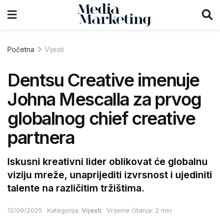
Početna
Vijesti
Dentsu Creative imenuje
Johna Mescalla za prvog
globalnog chief creative
partnera
Iskusni kreativni lider oblikovat će globalnu
viziju mreže, unaprijediti izvrsnost i ujediniti
talente na različitim tržištima.
12/09/2025
Kategorija:
Vijesti
Vrijeme čitanja: 2 min