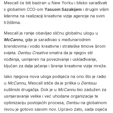
Mescall će biti baziran u New Yorku i blisko sarađivati
s globalnim CCO-om
Yasuom Sazakijem
i drugim višim
liderima na realizaciji kreativne vizije agencije na svim
tržištima.
Mescall je ranije obavljao sličnu globalnu ulogu u
McCannu
, gdje je sarađivao s međunarodnim
brendovima i vodio kreativne i strateške timove širom
svijeta.
Dentsu Creative
smatra da je njegov stil
vođenja, usmjeren na povezivanje i usklađivanje,
ključan za dalje jačanje i širenje kreativne vizije mreže.
Iako njegova nova uloga podsjeća na ono što je radio
u
McCannu
, Mescall ističe da je prilika u
Dentsuu
suštinski drugačija. Dok je u
McCannu
bio zadužen za
usmjeravanje velike i već uhodane organizacije te
optimizaciju postojećih procesa,
Dentsu
na globalnom
nivou je gotovo sasvim nov. Upravo zato, sada osjeća