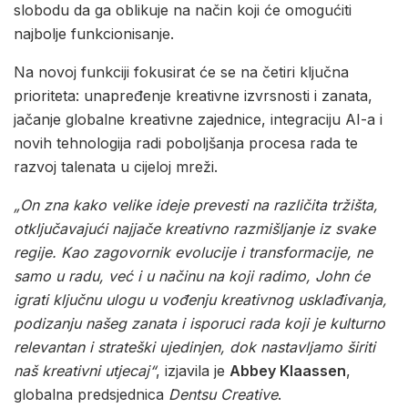
slobodu da ga oblikuje na način koji će omogućiti
najbolje funkcionisanje.
Na novoj funkciji fokusirat će se na četiri ključna
prioriteta: unapređenje kreativne izvrsnosti i zanata,
jačanje globalne kreativne zajednice, integraciju AI-a i
novih tehnologija radi poboljšanja procesa rada te
razvoj talenata u cijeloj mreži.
„On zna kako velike ideje prevesti na različita tržišta,
otključavajući najjače kreativno razmišljanje iz svake
regije. Kao zagovornik evolucije i transformacije, ne
samo u radu, već i u načinu na koji radimo, John će
igrati ključnu ulogu u vođenju kreativnog usklađivanja,
podizanju našeg zanata i isporuci rada koji je kulturno
relevantan i strateški ujedinjen, dok nastavljamo širiti
naš kreativni utjecaj“
, izjavila je
Abbey Klaassen
,
globalna predsjednica
Dentsu Creative
.