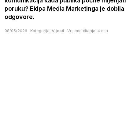
komunikacija kada publika počne mijenjati
poruku? Ekipa Media Marketinga je dobila
odgovore.
08/05/2026
Kategorija:
Vijesti
Vrijeme čitanja: 4 min