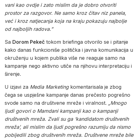
vani kao ovdje i zato mislim da je dobro otvoriti
prostor za razgovor. Ne samo kroz čitav niz panela,
već i kroz natjecanja koja na kraju pokazuju najbolje
od najboljih radova.”
Sa
Dorom Pekeč
tokom briefinga otvorilo se i pitanje
kako danas funkcioniše politička i javna komunikacija u
okruženju u kojem publika više ne reaguje samo na
kampanje nego aktivno utiče na njihovu interpretaciju i
širenje.
U izjavi za
Media Marketing
komentarisala je zbog
čega se uspješne kampanje danas prečesto pogrešno
svode samo na društvene mreže i viralnost.
„Mnogo
ljudi govori o Mamdani kampanji kao o kampanji
društvenih mreža. Zvali su ga ‘kandidatom društvenih
mreža’, ali mislim da ljudi pogrešno razumiju da nismo
pobijedili zbog društvenih mreža. Društvene mreže bile