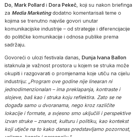
Do
,
Mark Pollard
i
Dora Pekeč
, koji su nakon briefinga
za
Media Marketing
dodatno komentarisali teme o
kojima se trenutno najviše govori unutar
komunikacijske industrije – od strategije i diferencijacije
do političke komunikacije i odnosa publike prema
sadržaju.
Govoreći o ulozi festivala danas,
Dunja Ivana Ballon
istaknula je važnost prostora u kojem se struka može
okupiti i razgovarati o promjenama koje utiču na cijelu
industriju:
„Program ove godine nije linearan ni
jednodimenzionalan – ima preklapanja, kontraste i
slojeve, baš kao i struka koju reflektira. Zato se ne
događa samo u dvoranama, nego kroz različite
lokacije i formate, a svjesno smo uključili i perspektive
izvan struke – znanost, kulturu i politiku, kao kontekst
koji utječe na to kako danas predstavljamo pozornost,
vrijeme, kanale i percepciju.”