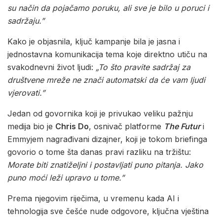
su način da pojačamo poruku, ali sve je bilo u poruci i
sadržaju.”
Kako je objasnila, ključ kampanje bila je jasna i
jednostavna komunikacija tema koje direktno utiču na
svakodnevni život ljudi:
„To što pravite sadržaj za
društvene mreže ne znači automatski da će vam ljudi
vjerovati.”
Jedan od govornika koji je privukao veliku pažnju
medija bio je
Chris Do
, osnivač platforme
The Futur
i
Emmyjem nagrađivani dizajner, koji je tokom briefinga
govorio o tome šta danas pravi razliku na tržištu:
Morate biti znatiželjni i postavljati puno pitanja. Jako
puno moći leži upravo u tome.”
Prema njegovim riječima, u vremenu kada AI i
tehnologija sve češće nude odgovore, ključna vještina