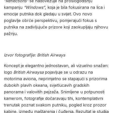
“Reflections”
se nadovezuje na prošlogodišnju
kampanju
“Windows”
, koja je bila fokusirana na lica i
emocije putnika dok gledaju u svijet. Ovo novo
poglavlje obrće perspektivu, pomjerajući fokus s
putnika na zadivljujuće prizore koji zaokupljaju njihovu
pažnju.
Izvor fotografije: British Airways
Koncept je elegantno jednostavan, ali vizuelno snažan:
logo
British Airwaysa
pojavljuje se u odrazu na
motorima aviona, neprimjetno se stapajući s prizorima
dubokih plavih okeana, svjetlucavih gradskih
panorama i valovitih pejzaža. Snimljene u potpunosti
kamerom, fotografije dočaravaju tihi, kontemplativni
trenutak poznat svakom putniku, pogled kroz prozor
kabine, između maštarenja i čuđenja. Rezultat je studija