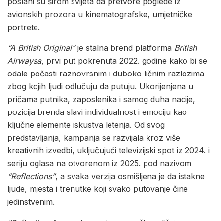
poslani su širom svijeta da pretvore poglede iz
avionskih prozora u kinematografske, umjetničke
portrete.
“A British Original”
je stalna brend platforma
British
Airwaysa
, prvi put pokrenuta 2022. godine kako bi se
odale počasti raznovrsnim i duboko ličnim razlozima
zbog kojih ljudi odlučuju da putuju. Ukorijenjena u
pričama putnika, zaposlenika i samog duha nacije,
pozicija brenda slavi individualnost i emociju kao
ključne elemente iskustva letenja. Od svog
predstavljanja, kampanja se razvijala kroz više
kreativnih izvedbi, uključujući televizijski spot iz 2024. i
seriju oglasa na otvorenom iz 2025. pod nazivom
“Reflections”
, a svaka verzija osmišljena je da istakne
ljude, mjesta i trenutke koji svako putovanje čine
jedinstvenim.