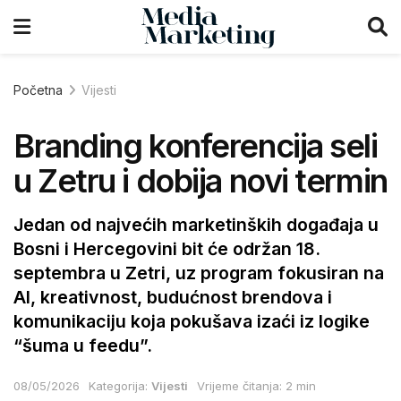
Početna
Vijesti
Branding konferencija seli
u Zetru i dobija novi termin
Jedan od najvećih marketinških događaja u
Bosni i Hercegovini bit će održan 18.
septembra u Zetri, uz program fokusiran na
AI, kreativnost, budućnost brendova i
komunikaciju koja pokušava izaći iz logike
“šuma u feedu”.
08/05/2026
Kategorija:
Vijesti
Vrijeme čitanja: 2 min