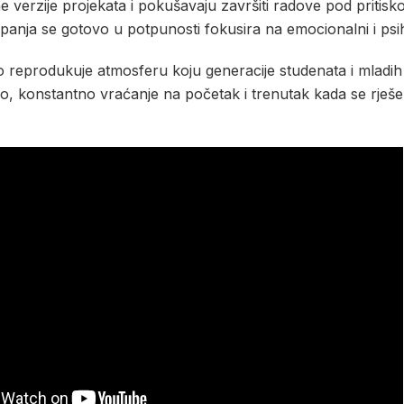
e verzije projekata i pokušavaju završiti radove pod pritisk
anja se gotovo u potpunosti fokusira na emocionalni i psih
 reprodukuje atmosferu koju generacije studenata i mladih
ro, konstantno vraćanje na početak i trenutak kada se rješ