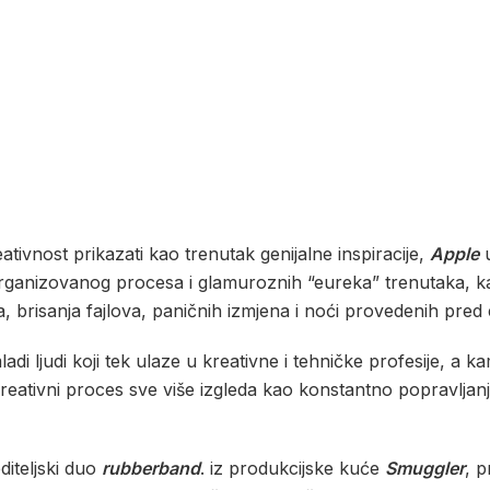
ivnost prikazati kao trenutak genijalne inspiracije,
Apple
organizovanog procesa i glamuroznih “eureka” trenutaka,
a, brisanja fajlova, paničnih izmjena i noći provedenih pre
di ljudi koji tek ulaze u kreativne i tehničke profesije, a 
 kreativni proces sve više izgleda kao konstantno popravljan
editeljski duo
rubberband
. iz produkcijske kuće
Smuggler
, p