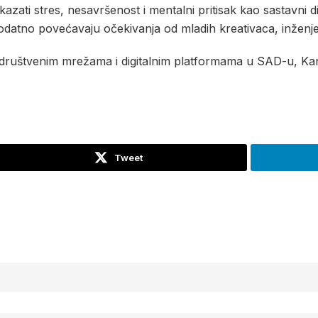
kazati stres, nesavršenost i mentalni pritisak kao sastavn
dodatno povećavaju očekivanja od mladih kreativaca, inženje
 društvenim mrežama i digitalnim platformama u SAD-u, Kanad
Tweet