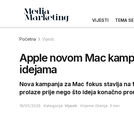
VIJESTI
TEMA SE
Početna
Vijesti
Apple novom Mac kampan
idejama
Nova kampanja za Mac fokus stavlja na f
prolaze prije nego što ideja konačno pro
18/05/2026
Kategorija:
Vijesti
Vrijeme čitanja: 3 min