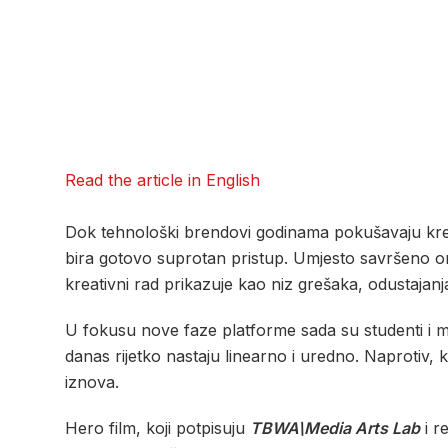
Read the article in English
Dok tehnološki brendovi godinama pokušavaju kreat
bira gotovo suprotan pristup. Umjesto savršeno 
kreativni rad prikazuje kao niz grešaka, odustajanj
U fokusu nove faze platforme sada su studenti i mla
danas rijetko nastaju linearno i uredno. Naprotiv,
iznova.
Hero film, koji potpisuju
TBWA\Media Arts Lab
i r