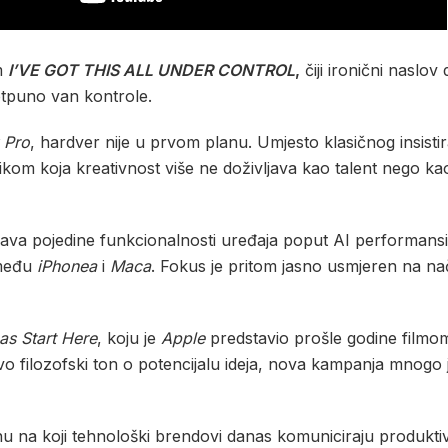
m
I’VE GOT THIS ALL UNDER CONTROL
,
čiji ironični naslo
otpuno van kontrole.
 Pro
, hardver nije u prvom planu. Umjesto klasičnog insisti
om koja kreativnost više ne doživljava kao talent nego kao 
va pojedine funkcionalnosti uređaja poput AI performansi, d
zmeđu
iPhonea
i
Maca
. Fokus je pritom jasno usmjeren na na
as Start Here
, koju je
Apple
predstavio prošle godine film
vo filozofski ton o potencijalu ideja, nova kampanja mnogo j
nu na koji tehnološki brendovi danas komuniciraju produktiv