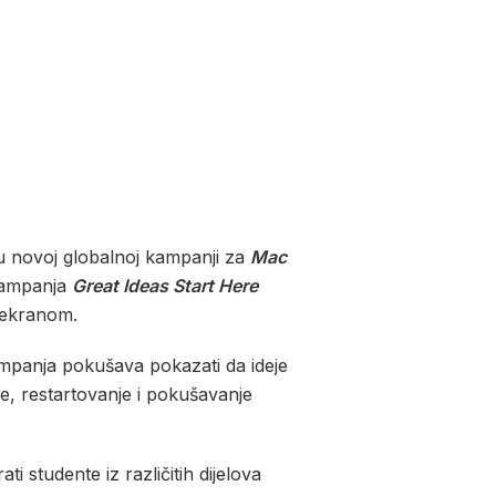
u novoj globalnoj kampanji za
Mac
 kampanja
Great Ideas Start Here
d ekranom.
kampanja pokušava pokazati da ideje
je, restartovanje i pokušavanje
rati studente iz različitih dijelova