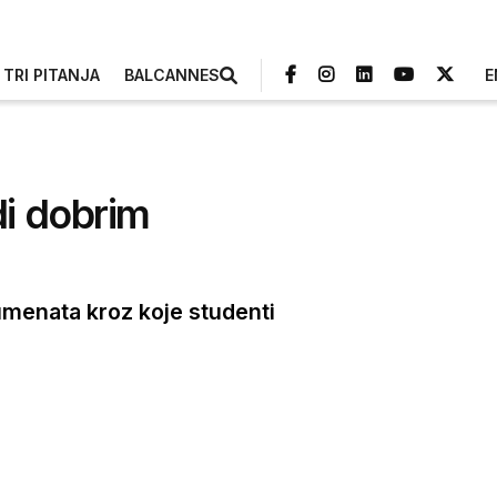
TRI PITANJA
BALCANNES
E
i dobrim
umenata kroz koje studenti