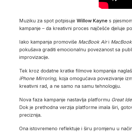
Muziku za spot potpisuje
Willow Kayne
s pjesmo
kampanje – da kreativni proces najčešće djeluje p
Iako kampanja promoviše
MacBook Air
i
MacBook
pokušava graditi emocionalnu povezanost sa publik
improvizacije.
Tek kroz dodatne kratke filmove kompanija naglaša
iPhone Mirroring
, koja omogućava povezivanje i
kreativni rad, a ne samo na samu tehnologiju.
Nova faza kampanje nastavlja platformu
Great Ide
Dok je prethodna verzija platforme imala širi, goto
preciznija.
Ona istovremeno reflektuje i širu promjenu u nači