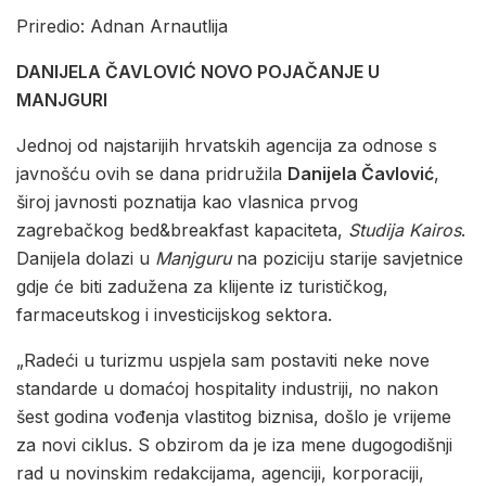
Priredio: Adnan Arnautlija
DANIJELA ČAVLOVIĆ NOVO POJAČANJE U
MANJGURI
Jednoj od najstarijih hrvatskih agencija za odnose s
javnošću ovih se dana pridružila
Danijela Čavlović
,
široj javnosti poznatija kao vlasnica prvog
zagrebačkog bed&breakfast kapaciteta,
Studija Kairos
.
Danijela dolazi u
Manjguru
na poziciju starije savjetnice
gdje će biti zadužena za klijente iz turističkog,
farmaceutskog i investicijskog sektora.
„Radeći u turizmu uspjela sam postaviti neke nove
standarde u domaćoj hospitality industriji, no nakon
šest godina vođenja vlastitog biznisa, došlo je vrijeme
za novi ciklus. S obzirom da je iza mene dugogodišnji
rad u novinskim redakcijama, agenciji, korporaciji,