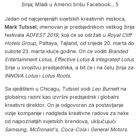
Jedan od najcjenjenijih svjetskih kreativnih mislioca,
Mark Tutssel
, imenovan je predsjednikom velikog žirija
festivala
ADFEST 2019
, koji će se održati u
Royal Cliff
Hotels Group
, Pattaya, Tajland, od srijede 20. marta do
subote 23. marta iduće godine. On će voditi
Branded
Entertainment Lotus
,
Effective Lotus & Integrated Lotus
žirije u svojstvu predsjednika, a bit će i na čelu žirija za
INNOVA Lotus
i
Lotus Roots
.
Sa sjedištem u Chicagu, Tutssel vodi
Leo Burnett
na
globalnoj razini kao izvršni predsjednik i globalni
kreativni direktor. On je odgovoran za postavljanje
vizije kompanije i nadgleda kreativne radove za neke
od najpoznatijih svjetskih brendova, uključujući
Samsung, McDonald's, Coca-Cola
i
General Motors
.