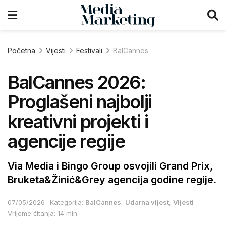
Početna
Vijesti
Festivali
BalCannes
BalCannes 2026:
Proglašeni najbolji
kreativni projekti i
agencije regije
Via Media i Bingo Group osvojili Grand Prix,
Bruketa&Žinić&Grey agencija godine regije.
07/05/2026
Kategorija:
BalCannes
,
Udarna vijest
,
Vijesti
Vrijeme čitanja: 14 min