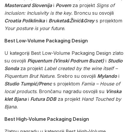
Mastercard Slovenija
i
Povem
za projekt
Signs of
inclusion: Inclusivity is the key
. Broncu su osvojili
Croatia Poliklinika
i
Bruketa&Žinić&Grey
s projektom
Your posture is your future
.
Best Low-Volume Packaging Design
U kategoriji Best Low-Volume Packaging Design zlato
su osvojili
Piquentum (Vinski Podrum Buzet)
i
Studio
Sonda
za projekt
Label created by the wine itself –
Piquentum Brut Nature
. Srebro su osvojili
Mylando
i
Studio Tumpić/Prenc
s projektom
Famìa – House of
local products
. Brončanu nagradu osvojili su
Vinska
klet Bjana
i
Futura DDB
za projekt
Hand Touched by
Bjana
.
Best High-Volume Packaging Design
Zlatnu nagradu u kategoriji Best High-Volume