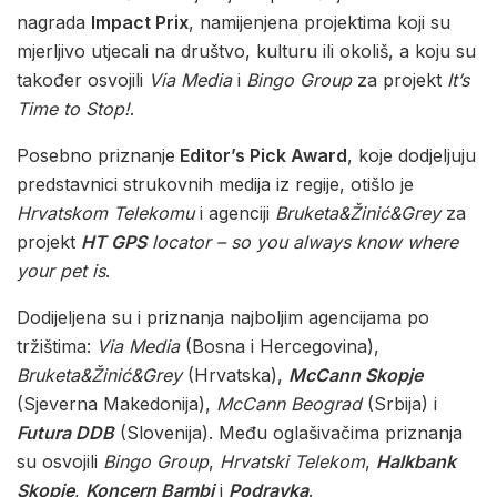
nagrada
Impact Prix
, namijenjena projektima koji su
mjerljivo utjecali na društvo, kulturu ili okoliš, a koju su
također osvojili
Via Media
i
Bingo Group
za projekt
It’s
Time to Stop!
.
Posebno priznanje
Editor’s Pick Award
, koje dodjeljuju
predstavnici strukovnih medija iz regije, otišlo je
Hrvatskom Telekomu
i agenciji
Bruketa&Žinić&Grey
za
projekt
HT GPS
locator – so you always know where
your pet is
.
Dodijeljena su i priznanja najboljim agencijama po
tržištima:
Via Media
(Bosna i Hercegovina),
Bruketa&Žinić&Grey
(Hrvatska),
McCann Skopje
(Sjeverna Makedonija),
McCann Beograd
(Srbija) i
Futura DDB
(Slovenija). Među oglašivačima priznanja
su osvojili
Bingo Group
,
Hrvatski Telekom
,
Halkbank
Skopje
,
Koncern Bambi
i
Podravka
.