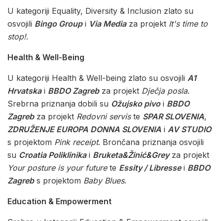
U kategoriji Equality, Diversity & Inclusion zlato su
osvojili
Bingo Group
i
Via Media
za projekt
It's time to
stop!
.
Health & Well-Being
U kategoriji Health & Well-being zlato su osvojili
A1
Hrvatska
i
BBDO Zagreb
za projekt
Dječja posla
.
Srebrna priznanja dobili su
Ožujsko pivo
i
BBDO
Zagreb
za projekt
Redovni servis
te
SPAR SLOVENIA
,
ZDRUŽENJE EUROPA DONNA SLOVENIA
i
AV STUDIO
s projektom
Pink receipt
. Brončana priznanja osvojili
su
Croatia Poliklinika
i
Bruketa&Žinić&Grey
za projekt
Your posture is your future
te
Essity / Libresse
i
BBDO
Zagreb
s projektom
Baby Blues
.
Education & Empowerment