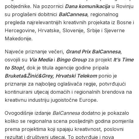
pobjednike. Na pozornici
Dana komunikacija
u Rovinju
su proglašeni dobitnici
BalCannesa
, regionalnog
pregleda najrelevantnijih kreativnih projekata iz Bosne i
Hercegovine, Hrvatske, Slovenije, Srbije i Sjeverne
Makedonije.
Najveće priznanje večeri,
Grand Prix BalCannesa
,
osvojili su
Via Media
i
Bingo Group
za projekt
It’s Time
to Stop!
,
dok je titula agencije godine pripala
Bruketa&Žinić&Grey,
Hrvatski Telekom
ponio je
priznanje za najboljeg oglašivača regije, potvrđujući
kontinuirani utjecaj domaćih i regionalnih brendova na
kreativnu industriju jugoistočne Europe.
Ovogodišnje izdanje
BalCannesa
dodatno je pokazalo
koliko se regionalna scena posljednjih godina pomjerila
prema projektima koji spajaju kreativnost, poslovni
rezultat i društveni utjecaj. To potvrđuje i nova