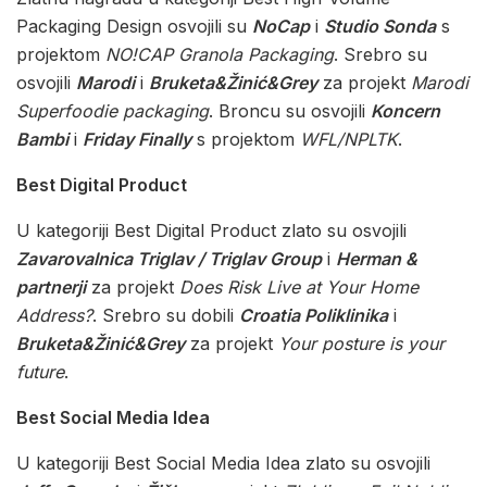
Packaging Design osvojili su
NoCap
i
Studio Sonda
s
projektom
NO!CAP Granola Packaging
. Srebro su
osvojili
Marodi
i
Bruketa&Žinić&Grey
za projekt
Marodi
Superfoodie packaging
. Broncu su osvojili
Koncern
Bambi
i
Friday Finally
s projektom
WFL/NPLTK
.
Best Digital Product
U kategoriji Best Digital Product zlato su osvojili
Zavarovalnica Triglav / Triglav Group
i
Herman &
partnerji
za projekt
Does Risk Live at Your Home
Address?
. Srebro su dobili
Croatia Poliklinika
i
Bruketa&Žinić&Grey
za projekt
Your posture is your
future
.
Best Social Media Idea
U kategoriji Best Social Media Idea zlato su osvojili