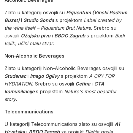
Zlato u kategoriji osvojili su
Piquentum (Vinski Podrum
Buzet)
i
Studio Sonda
s projektom
Label created by
the wine itself – Piquentum Brut Nature
. Srebro su
osvojili
Ožujsko pivo
i
BBDO Zagreb
s projektom
Budi
velik, učini malu stvar
.
Non-Alcoholic Beverages
Zlato u kategoriji Non-Alcoholic Beverages osvojili su
Studenac
i
Imago Ogilvy
s projektom
A CRY FOR
HYDRATION
. Srebro su osvojili
Cetina
i
CTA
komunikacije
s projektom
Nature's most beautiful
story
.
Telecommunications
U kategoriji Telecommunications zlato su osvojili
A1
Hrvatska
i
BBDO Zagreb
za projekt
Dječja posla
.