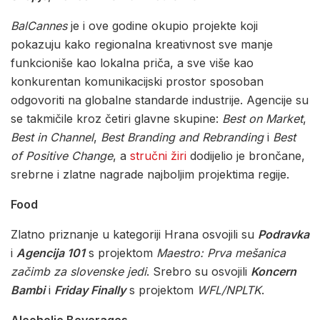
BalCannes
je i ove godine okupio projekte koji
pokazuju kako regionalna kreativnost sve manje
funkcioniše kao lokalna priča, a sve više kao
konkurentan komunikacijski prostor sposoban
odgovoriti na globalne standarde industrije. Agencije su
se takmičile kroz četiri glavne skupine:
Best on Market
,
Best in Channel
,
Best Branding and Rebranding
i
Best
of Positive Change
, a
stručni žiri
dodijelio je brončane,
srebrne i zlatne nagrade najboljim projektima regije.
Food
Zlatno priznanje u kategoriji Hrana osvojili su
Podravka
i
Agencija 101
s projektom
Maestro: Prva mešanica
začimb za slovenske jedi
. Srebro su osvojili
Koncern
Bambi
i
Friday Finally
s projektom
WFL/NPLTK
.
Alcoholic Beverages