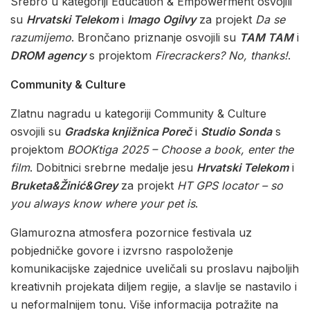
Srebro u kategoriji Education & Empowerment osvojili
su
Hrvatski Telekom
i
Imago Ogilvy
za projekt
Da se
razumijemo
. Brončano priznanje osvojili su
TAM TAM
i
DROM agency
s projektom
Firecrackers? No, thanks!
.
Community & Culture
Zlatnu nagradu u kategoriji Community & Culture
osvojili su
Gradska knjižnica Poreč
i
Studio Sonda
s
projektom
BOOKtiga 2025 – Choose a book, enter the
film
. Dobitnici srebrne medalje jesu
Hrvatski Telekom
i
Bruketa&Žinić&Grey
za projekt
HT GPS locator – so
you always know where your pet is
.
Glamurozna atmosfera pozornice festivala uz
pobjedničke govore i izvrsno raspoloženje
komunikacijske zajednice uveličali su proslavu najboljih
kreativnih projekata diljem regije, a slavlje se nastavilo i
u neformalnijem tonu. Više informacija potražite na