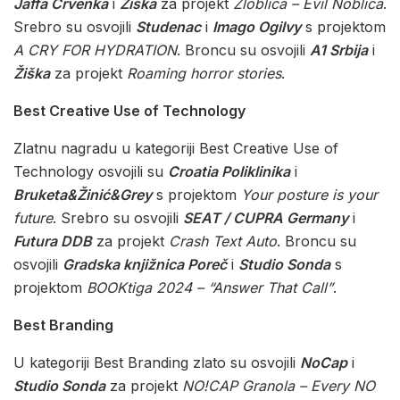
Jaffa Crvenka
i
Žiška
za projekt
Zloblica – Evil Noblica
.
Srebro su osvojili
Studenac
i
Imago Ogilvy
s projektom
A CRY FOR HYDRATION
. Broncu su osvojili
A1 Srbija
i
Žiška
za projekt
Roaming horror stories
.
Best Creative Use of Technology
Zlatnu nagradu u kategoriji Best Creative Use of
Technology osvojili su
Croatia Poliklinika
i
Bruketa&Žinić&Grey
s projektom
Your posture is your
future
. Srebro su osvojili
SEAT / CUPRA Germany
i
Futura DDB
za projekt
Crash Text Auto
. Broncu su
osvojili
Gradska knjižnica Poreč
i
Studio Sonda
s
projektom
BOOKtiga 2024 – “Answer That Call”
.
Best Branding
U kategoriji Best Branding zlato su osvojili
NoCap
i
Studio Sonda
za projekt
NO!CAP Granola – Every NO