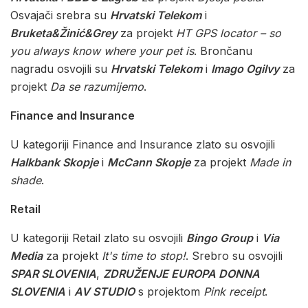
Osvajači srebra su
Hrvatski Telekom
i
Bruketa&Žinić&Grey
za projekt
HT GPS locator – so
you always know where your pet is
. Brončanu
nagradu osvojili su
Hrvatski Telekom
i
Imago Ogilvy
za
projekt
Da se razumijemo
.
Finance and Insurance
U kategoriji Finance and Insurance zlato su osvojili
Halkbank Skopje
i
McCann Skopje
za projekt
Made in
shade
.
Retail
U kategoriji Retail zlato su osvojili
Bingo Group
i
Via
Media
za projekt
It's time to stop!
. Srebro su osvojili
SPAR SLOVENIA
,
ZDRUŽENJE EUROPA DONNA
SLOVENIA
i
AV STUDIO
s projektom
Pink receipt
.