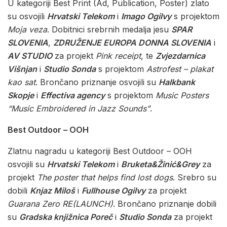
U kategoriji Best Print (Ad, Publication, Poster) zlato
su osvojili
Hrvatski Telekom
i
Imago Ogilvy
s projektom
Moja veza
. Dobitnici srebrnih medalja jesu
SPAR
SLOVENIA
,
ZDRUŽENJE EUROPA DONNA SLOVENIA
i
AV STUDIO
za projekt
Pink receipt
, te
Zvjezdarnica
Višnjan
i
Studio Sonda
s projektom
Astrofest – plakat
kao sat
. Brončano priznanje osvojili su
Halkbank
Skopje
i
Effectiva agency
s projektom
Music Posters
“Music Embroidered in Jazz Sounds”
.
Best Outdoor – OOH
Zlatnu nagradu u kategoriji Best Outdoor – OOH
osvojili su
Hrvatski Telekom
i
Bruketa&Žinić&Grey
za
projekt
The poster that helps find lost dogs
. Srebro su
dobili
Knjaz Miloš
i
Fullhouse Ogilvy
za projekt
Guarana Zero RE(LAUNCH)
. Brončano priznanje dobili
su
Gradska knjižnica Poreč
i
Studio Sonda
za projekt