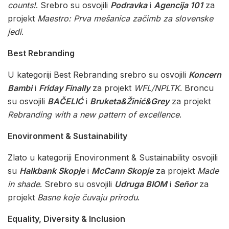
counts!
. Srebro su osvojili
Podravka
i
Agencija 101
za
projekt
Maestro: Prva mešanica začimb za slovenske
jedi
.
Best Rebranding
U kategoriji Best Rebranding srebro su osvojili
Koncern
Bambi
i
Friday Finally
za projekt
WFL/NPLTK
. Broncu
su osvojili
BAČELIĆ
i
Bruketa&Žinić&Grey
za projekt
Rebranding with a new pattern of excellence
.
Enovironment & Sustainability
Zlato u kategoriji Enovironment & Sustainability osvojili
su
Halkbank Skopje
i
McCann Skopje
za projekt
Made
in shade
. Srebro su osvojili
Udruga BIOM
i
Señor
za
projekt
Basne koje čuvaju prirodu
.
Equality, Diversity & Inclusion