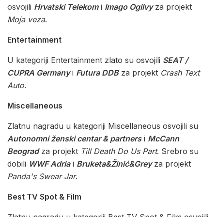
osvojili
Hrvatski Telekom
i
Imago Ogilvy
za projekt
Moja veza
.
Entertainment
U kategoriji Entertainment zlato su osvojili
SEAT /
CUPRA Germany
i
Futura DDB
za projekt
Crash Text
Auto
.
Miscellaneous
Zlatnu nagradu u kategoriji Miscellaneous osvojili su
Autonomni ženski centar & partners
i
McCann
Beograd
za projekt
Till Death Do Us Part
. Srebro su
dobili
WWF Adria
i
Bruketa&Žinić&Grey
za projekt
Panda's Swear Jar
.
Best TV Spot & Film
Zlatnu nagradu u kategoriji Best TV Spot & Film osvojili