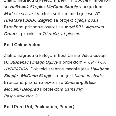
su
Halkbank Skopje
i
McCann Skopje
s projektom
Made in shade
. Dobitnici srebrne medalje jesu
A1
Hrvatska
i
BBDO Zagreb
za projekt
Dječja posla
.
Brončano priznanje osvojili su
m:tel BiH
i
Aquarius
Group
s projektom
Tri priče, tri pjesme
.
Best Online Video
Zlatnu nagradu u kategoriji Best Online Video osvojili
su
Studenac
i
Imago Ogilvy
s projektom
A CRY FOR
HYDRATION
. Dobitnici srebrne medalje jesu
Halkbank
Skopje
i
McCann Skopje
za projekt
Made in shade
.
Brončano priznanje osvojili su
Samsung Srbija
i
McCann Beograd
s projektom
Samsung
Raspustolovina 2
.
Best Print (Ad, Publication, Poster)