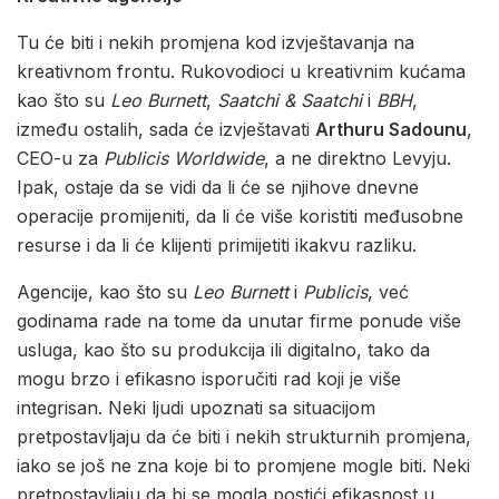
Tu će biti i nekih promjena kod izvještavanja na
kreativnom frontu. Rukovodioci u kreativnim kućama
kao što su
Leo Burnett
,
Saatchi & Saatchi
i
BBH
,
između ostalih, sada će izvještavati
Arthuru Sadounu
,
CEO-u za
Publicis Worldwide
, a ne direktno Levyju.
Ipak, ostaje da se vidi da li će se njihove dnevne
operacije promijeniti, da li će više koristiti međusobne
resurse i da li će klijenti primijetiti ikakvu razliku.
Agencije, kao što su
Leo Burnett
i
Publicis
, već
godinama rade na tome da unutar firme ponude više
usluga, kao što su produkcija ili digitalno, tako da
mogu brzo i efikasno isporučiti rad koji je više
integrisan. Neki ljudi upoznati sa situacijom
pretpostavljaju da će biti i nekih strukturnih promjena,
iako se još ne zna koje bi to promjene mogle biti. Neki
pretpostavljaju da bi se mogla postići efikasnost u