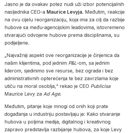
Jasno je da ovakav potez nudi uži izbor potencijalnih
nasljednika CEO-a
Maurice Levyja
. Međutim, reakcije
na ovu cijelu reorganizaciju, koja ima za cilj da razbije
hubove sa među-agencijskim leadovima, istovremeno
stvarajući odvojene hubove prema disciplinama, su
podijeljene.
„Najvažniji aspekt ove reorganizacije je činjenica da
našim klijentima, pod jednim
P&L
-om, sa jednim
liderom, sjedinimo sve resurse, bez ograda i bez
administrativnih opterećenja te bez zavrzlama koje
utiču na moral osoblja,“ rekao je CEO
Publicisa
Maurice Levy za
Ad Age
.
Međutim, pitanje koje mnogi od onih koji prate
događanja u industriju postavljaju je: Kako stvaranje
hubova u poljima medija, digitalnog i kreativnog
zapravo predstavlja razbijanje hubova, za koje Levy