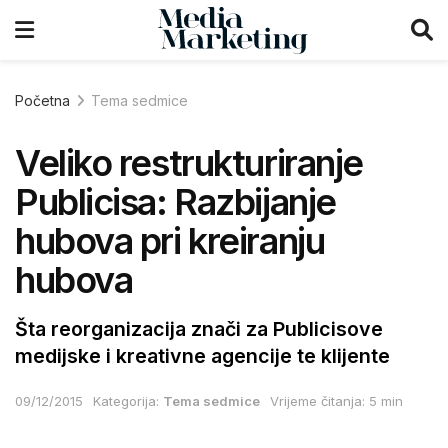
Početna
Tema sedmice
Veliko restrukturiranje
Publicisa: Razbijanje
hubova pri kreiranju
hubova
Šta reorganizacija znači za Publicisove
medijske i kreativne agencije te klijente
09/12/2015
Kategorija:
Tema sedmice
Vrijeme čitanja: 5 min