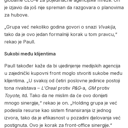
je izjavio da još nije spreman da razgovara o planovima
za hubove.
„Grupa već nekoliko godina govori o snazi
Vivakija
,
tako da je ovo jedan formalniji korak u tom pravcu,“
rekao je Paull.
Sukobi među klijentima
Paull također kaže da bi ujedinjenje medijskih agencija
u zajednički kupovni front moglo stvoriti sukobe među
klijentima. „U svakoj od četiri poslovne jedinice postoji
tona rivalstava –
L'Oreal
protiv
P&G
-a,
GM
protiv
Toyote
, itd. Tako da ne mislim da će ovo donijeti
mnogo sinergije,“ rekao je on. „Holding grupa je već
podesila resurse kao sistem finansiranja iz jednog
izvora, tako da je efikasnost u pozadini djelovanja već
postignuta. Ovo je korak za front-office sinergije.“