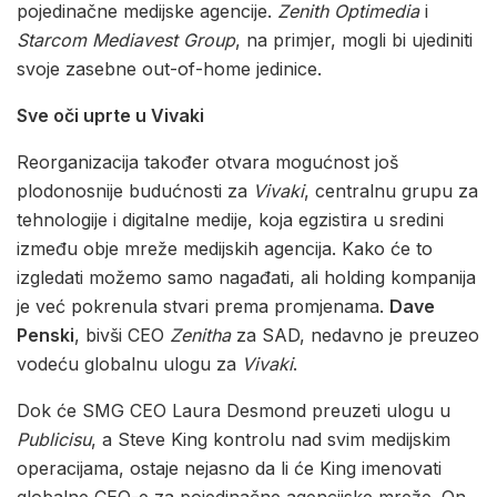
pojedinačne medijske agencije.
Zenith Optimedia
i
Starcom Mediavest Group
, na primjer, mogli bi ujediniti
svoje zasebne out-of-home jedinice.
Sve oči uprte u Vivaki
Reorganizacija također otvara mogućnost još
plodonosnije budućnosti za
Vivaki
, centralnu grupu za
tehnologije i digitalne medije, koja egzistira u sredini
između obje mreže medijskih agencija. Kako će to
izgledati možemo samo nagađati, ali holding kompanija
je već pokrenula stvari prema promjenama.
Dave
Penski
, bivši CEO
Zenitha
za SAD, nedavno je preuzeo
vodeću globalnu ulogu za
Vivaki
.
Dok će SMG CEO Laura Desmond preuzeti ulogu u
Publicisu
, a Steve King kontrolu nad svim medijskim
operacijama, ostaje nejasno da li će King imenovati
globalne CEO-e za pojedinačne agencijske mreže. On