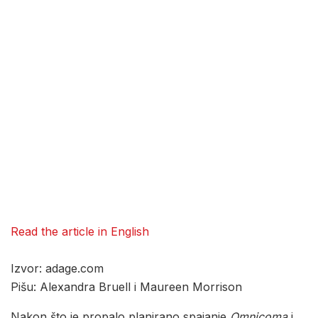
Read the article in English
Izvor: adage.com
Pišu: Alexandra Bruell i Maureen Morrison
Nakon što je propalo planirano spajanje
Omnicoma
i