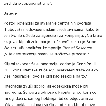
tvrdi da je „opsjednut time“.
Uštede
Postoji potencijal za stvaranje centralnih čvorišta
(hubova) i među-agencijskim predstavnicima, kako bi
se stvorile uštede za agencije i za kompaniju. „Na kraju
krajeva, klijenti žele manje troškove“, rekao je
Brian
Weiser
, viši analitičar kompanije
Pivotal Research
.
„Više centralizacije smanjuje troškove procesa.“
Klijenti također žele integracije, dodao je
Greg Paull
,
CEO konsultantske kuće
R3
. „Marketeri traže daleko
više integracije i ovo se čini kao reakcija na to.“
Integracija zvuči dobro, ali egzekucija može biti
neuredna. Šefovi za odnose s klijentima, od kojih će
mnogi doći iz samog holdinga, bit će odgovorni za
„čitav spektar usluga i vještina od kojih klijent može