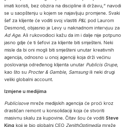
imati koristi, bez obzira na discipline ili državu,“ navodi
se u saopštenju u kojem se najavljuju promjene. Svaki
šef za klijente će voditi svoj vlastiti
P&L
pod Laurom
Desmond, objasnio je Levy u naknadnom intervjuu za
Ad Age
. Ali rukovodioci kažu da im i dalje nije potpuno
jasno gdje će ti šefovi za klijente biti smješteni. Neki
misle da bi oni mogli biti smješteni unutar kreativnih
agencija, odnosno u onoj agenciji koja drži većinu
poslovanja određenog klijenta unutar
Publicis Grupe
,
kao što su
Procter & Gamble
,
Samsung
ili neki drugi
veliki globalni account.
Izmjene u medijima
Publicisove
mreže medijskih agencija će proći kroz
drastičan remont u konsolidaciji koja će stvoriti
masivnu skalu za kupovine. Čitav šou će voditi
Steve
King
koji je bio globalni CEO
ZenithOptimedia
mreže