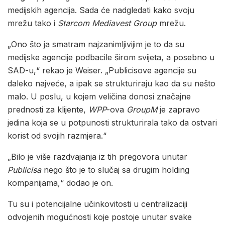
medijskih agencija. Sada će nadgledati kako svoju
mrežu tako i
Starcom Mediavest Group
mrežu.
„Ono što ja smatram najzanimljivijim je to da su
medijske agencije podbacile širom svijeta, a posebno u
SAD-u,“ rekao je Weiser. „Publicisove agencije su
daleko najveće, a ipak se strukturiraju kao da su nešto
malo. U poslu, u kojem veličina donosi značajne
prednosti za klijente,
WPP
-ova
GroupM
je zapravo
jedina koja se u potpunosti strukturirala tako da ostvari
korist od svojih razmjera.“
„Bilo je više razdvajanja iz tih pregovora unutar
Publicisa
nego što je to slučaj sa drugim holding
kompanijama,“ dodao je on.
Tu su i potencijalne učinkovitosti u centralizaciji
odvojenih mogućnosti koje postoje unutar svake