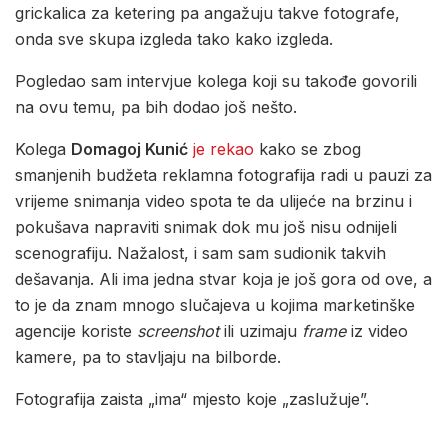
grickalica za ketering pa angažuju takve fotografe,
onda sve skupa izgleda tako kako izgleda.
Pogledao sam intervjue kolega koji su takođe govorili
na ovu temu, pa bih dodao još nešto.
Kolega
Domagoj Kunić
je rekao
kako se zbog
smanjenih budžeta reklamna fotografija radi u pauzi za
vrijeme snimanja video spota te da ulijeće na brzinu i
pokušava napraviti snimak dok mu još nisu odnijeli
scenografiju. Nažalost, i sam sam sudionik takvih
dešavanja. Ali ima jedna stvar koja je još gora od ove, a
to je da znam mnogo slučajeva u kojima marketinške
agencije koriste
screenshot
ili uzimaju
frame
iz video
kamere, pa to stavljaju na bilborde.
Fotografija zaista „ima“ mjesto koje „zaslužuje”.