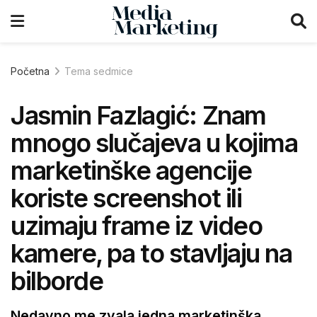
Početna
Tema sedmice
Jasmin Fazlagić: Znam
mnogo slučajeva u kojima
marketinške agencije
koriste screenshot ili
uzimaju frame iz video
kamere, pa to stavljaju na
bilborde
Nedavno me zvala jedna marketinška