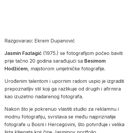
Razgovarao: Ekrem Dupanović
Jasmin Fazlagić
(1975.) se fotografijom počeo baviti
prije tačno 20 godina sarađujući sa
Besimom
Hodžićem
, majstorom umjetničke fotografije.
Urođenim talentom i upornim radom uspio je izgraditi
prepoznatljiv stil koji ga razlikuje od drugih i afirmira
kao izuzetno nadarenog fotografa.
Nakon što je pokrenuo vlastiti studio za reklamnu i
modnu fotografiju, svrstava se među najpriznatije
fotografe u Bosni i Hercegovini, što potvrđuje i velika
lista klijenata koji čine Jasminov portfolio.