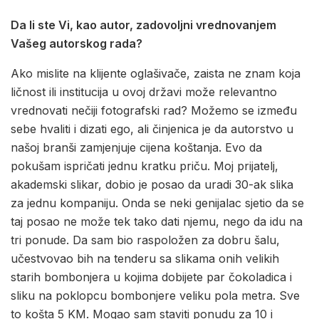
Da li ste Vi, kao autor, zadovoljni vrednovanjem
Vašeg autorskog rada?
Ako mislite na klijente oglašivače, zaista ne znam koja
ličnost ili institucija u ovoj državi može relevantno
vrednovati nečiji fotografski rad? Možemo se između
sebe hvaliti i dizati ego, ali činjenica je da autorstvo u
našoj branši zamjenjuje cijena koštanja. Evo da
pokušam ispričati jednu kratku priču. Moj prijatelj,
akademski slikar, dobio je posao da uradi 30-ak slika
za jednu kompaniju. Onda se neki genijalac sjetio da se
taj posao ne može tek tako dati njemu, nego da idu na
tri ponude. Da sam bio raspoložen za dobru šalu,
učestvovao bih na tenderu sa slikama onih velikih
starih bombonjera u kojima dobijete par čokoladica i
sliku na poklopcu bombonjere veliku pola metra. Sve
to košta 5 KM. Mogao sam staviti ponudu za 10 i